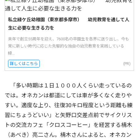
私立緑ケ丘幼稚園（東京都多摩市） 幼児教育を通して人
生に必要な生きる力を
来年で創立55周年を迎え、7600名の卒園生を各界に送り出し、今も
常に新しい時代に応じた先駆的な独自の幼児教育を実践している
緑...
詳しくはこちら
(PR)
「多い時期は１日１０００人くらい走っているの
では。オネカンは都道にしては車が多くなく走りや
すい。適度な上り、往復30キロ程度という距離も練
習にちょうどいい」と矢野口交差点前でサイクリス
トの交流カフェ「クロスコーヒー」を経営する棈木
（あべき）亮二さん。棈木さんによると、オネカン