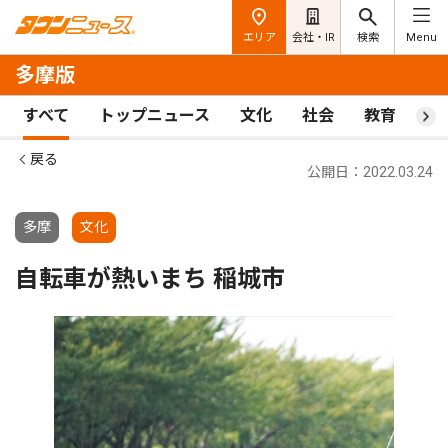
エリア
会社・IR
検索
Menu
多摩版
すべて
トップニュース
文化
社会
教育
ス
戻る
公開日：2022.03.24
多摩
文化
自転車が熱いまち 稲城市