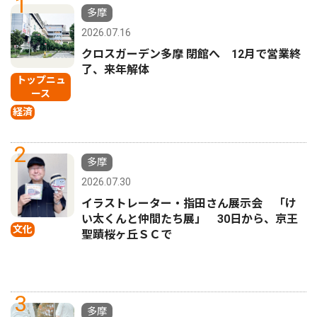
1
多摩
2026.07.16
クロスガーデン多摩 閉館へ 12月で営業終
了、来年解体
トップニュ
ース
経済
2
多摩
2026.07.30
イラストレーター・指田さん展示会 「け
い太くんと仲間たち展」 30日から、京王
文化
聖蹟桜ヶ丘ＳＣで
3
多摩