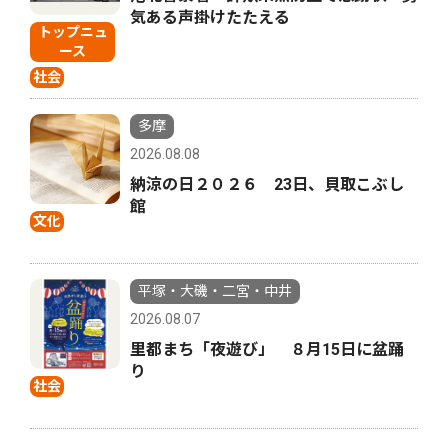
気ある声掛けたたえる
トップニュ
ース
社会
多摩
2026.08.08
納涼の日２０２６ 23日、貝取こぶし
館
文化
平塚・大磯・二宮・中井
2026.08.07
里都まち「夜遊び」 ８月15日に盆踊
り
社会