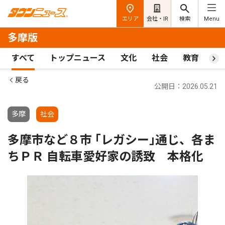
エリア
会社・IR
検索
Menu
多摩版
すべて
トップニュース
文化
社会
教育
ス
戻る
公開日：2026.05.21
多摩
社会
多摩市など８市 ｢レガシー｣通じ、各ま
ちＰＲ 自転車愛好家の誘致 本格化