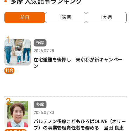
多摩 人気記事ランキング
前日
1週間
1か月
1
多摩
2026.07.28
在宅避難を後押し 東京都が新キャンペー
ン
社会
2
多摩
2026.07.30
パルテノン多摩こどもひろばOLIVE（オリー
ブ）の事業管理責任者を務める 島田 良恵