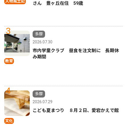
人物風土記
さん 豊ヶ丘在住 59歳
3
多摩
2026.07.30
市内学童クラブ 昼食を注文制に 長期休
み期間
教育
4
多摩
2026.07.29
こども夏まつり ８月２日、愛宕かえで館
文化