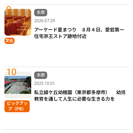
9
多摩
2026.07.29
アーケード夏まつり ８月４日、愛宕第一
住宅京王ストア跡地付近
文化
10
多摩
2025.10.01
私立緑ケ丘幼稚園（東京都多摩市） 幼児
教育を通して人生に必要な生きる力を
ピックアッ
プ（PR）