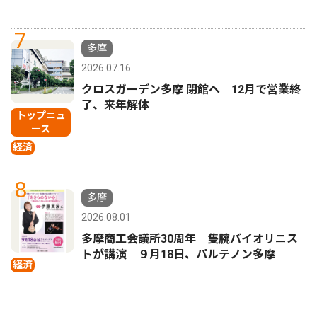
7
多摩
2026.07.16
クロスガーデン多摩 閉館へ 12月で営業終
了、来年解体
トップニュ
ース
経済
8
多摩
2026.08.01
多摩商工会議所30周年 隻腕バイオリニス
トが講演 ９月18日、パルテノン多摩
経済