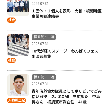
2026.07.31
１団体・１個人を表彰 大和・綾瀬地区
事業防犯連絡会
社会
横須賀・三浦
2026.07.31
10代が輝くステージ わんぱくフェス
出演者募集
社会
横須賀・三浦
2026.07.31
青年海外協力隊員としてボリビアでごみ
拾い競技「スポGOMI」を広めた 中島
人物風土記
博さん 横須賀市武在住 41歳