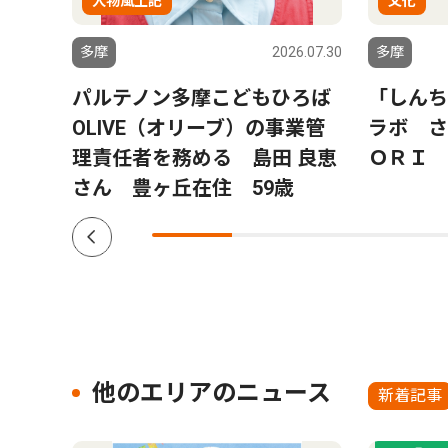
人物風土記
文化
6.07.30
多摩
2026.07.30
多摩
 交
パルテノン多摩こどもひろば
「しんち
 ８
OLIVE（オリーブ）の事業管
ラボ さ
理責任者を務める 島田 良恵
ＯＲＩ
さん 豊ヶ丘在住 59歳
他のエリアのニュース
新着記事