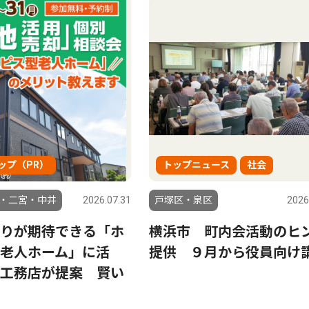
ップ（PR）
トップニュース
社会
・二宮・中井
2026.07.31
戸塚区・泉区
2026
りが期待できる「ホ
横浜市 町内会活動のヒ
老人ホーム」に活
提供 ９月から役員向け
工務店が提案 賢い