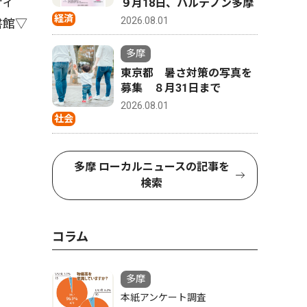
ティ
９月18日、パルテノン多摩
経済
2026.08.01
書館▽
多摩
東京都 暑さ対策の写真を
募集 ８月31日まで
2026.08.01
社会
多摩 ローカルニュースの記事を
検索
コラム
多摩
本紙アンケート調査