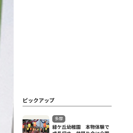
ピックアップ
多摩
緑ケ丘幼稚園 本物体験で