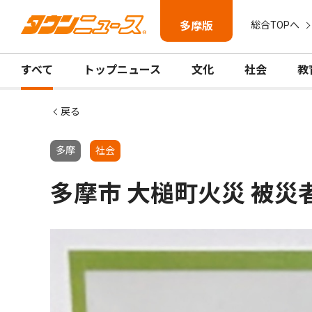
多摩版
総合TOPへ
すべて
トップニュース
文化
社会
教
戻る
多摩
社会
多摩市 大槌町火災 被災