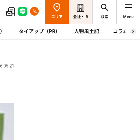
エリア
会社・IR
検索
Menu
R）
タイアップ（PR）
人物風土記
コラム
.05.21