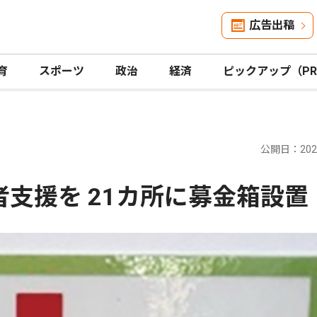
広告出稿
育
スポーツ
政治
経済
ピックアップ（P
公開日：2026
者支援を 21カ所に募金箱設置