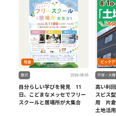
社会
ピックア
藤沢
2026.08.05
平塚・大磯
自分らしい学びを発見 11
高い利回
日、こどまなメッセでフリー
スピス型
スクールと居場所が大集合
用 片倉
土地活用