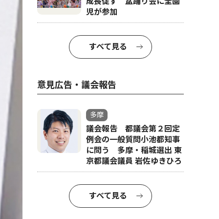
成長促す 盆踊り会に全園
児が参加
すべて見る
意見広告・議会報告
多摩
議会報告 都議会第２回定
例会の一般質問小池都知事
に問う 多摩・稲城選出 東
京都議会議員 岩佐ゆきひろ
すべて見る