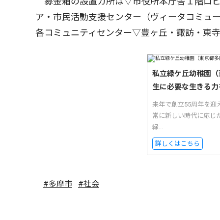
募金箱の設置カ所は▽市役所本庁舎１階ロビ
ア・市民活動支援センター（ヴィータコミュ
各コミュニティセンター▽豊ヶ丘・諏訪・東寺
私立緑ケ丘幼稚園（
生に必要な生きる力
来年で創立55周年を迎
常に新しい時代に応じ
緑...
詳しくはこちら
#多摩市
#社会