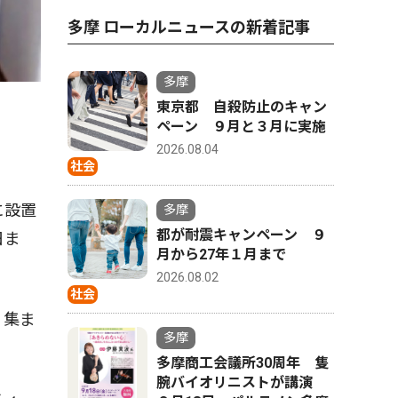
多摩 ローカルニュースの新着記事
多摩
東京都 自殺防止のキャン
ペーン ９月と３月に実施
2026.08.04
社会
に設置
多摩
都が耐震キャンペーン ９
日ま
月から27年１月まで
2026.08.02
社会
。集ま
多摩
多摩商工会議所30周年 隻
腕バイオリニストが講演