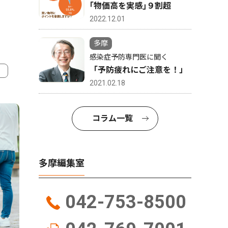
｢物価高を実感｣９割超
2022.12.01
多摩
感染症予防専門医に聞く
「予防疲れにご注意を！」
2021.02.18
4
5
コラム一覧
多摩編集室
042-753-8500