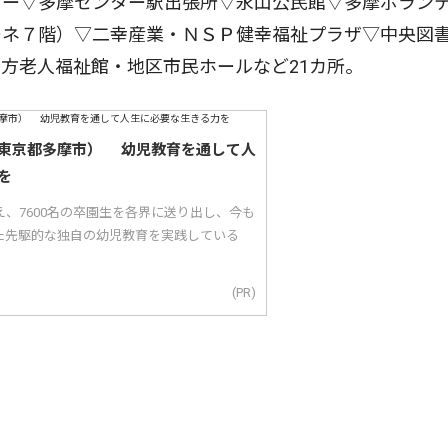
ー▽多摩センター駅出張所▽永山公民館▽多摩ボラン
ーネ７階）▽二幸産業・ＮＳＰ健幸福祉プラザ▽中央図
方老人福祉館・地区市民ホールなど21カ所。
東京都多摩市） 幼児教育を通して人
を
え、7600名の卒園生を各界に送り出し、今も
た先駆的な独自の幼児教育を実践している
(PR)