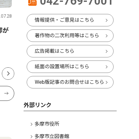
042-769-7001
文化
トップニ
.07.28
多摩
2026.07.30
多摩
情報提供・ご意見はこちら
都が
イラストレーター・指田さん
クロスガ
著作物の二次利用等はこちら
展示会 「けい太くんと仲間
12月で
たち展」 30日から、京王聖
広告掲載はこちら
蹟桜ヶ丘ＳＣで
紙面の設置場所はこちら
Web版記事のお問合せはこちら
外部リンク
多摩市役所
多摩市立図書館