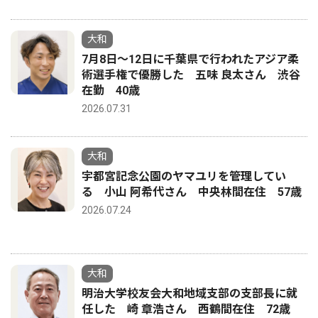
大和
7月8日〜12日に千葉県で行われたアジア柔
術選手権で優勝した 五味 良太さん 渋谷
在勤 40歳
2026.07.31
大和
宇都宮記念公園のヤマユリを管理してい
る 小山 阿希代さん 中央林間在住 57歳
2026.07.24
大和
明治大学校友会大和地域支部の支部長に就
任した 崎 章浩さん 西鶴間在住 72歳