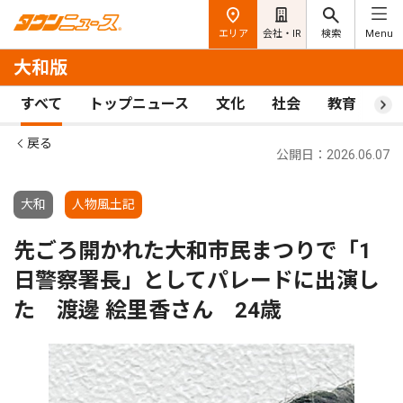
エリア
会社・IR
検索
Menu
大和版
すべて
トップニュース
文化
社会
教育
ス
戻る
公開日：2026.06.07
大和
人物風土記
先ごろ開かれた大和市民まつりで「1
日警察署長」としてパレードに出演し
た 渡邊 絵里香さん 24歳