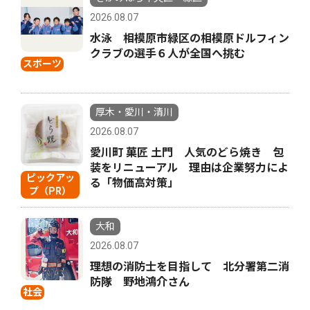
2026.08.07
水泳 相模原市緑区の相模原ドルフィン
クラブの選手６人が全国へ挑む
スポーツ
厚木・愛川・清川
2026.08.07
愛川町 菓匠 土門 人気のどら焼き 包
装をリニューアル 理由は企業努力によ
ピックアッ
る「物価高対策」
プ（PR）
大和
2026.08.07
理想の消防士を目指して 北分署第二消
防隊 野地鴻介さん
社会