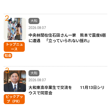
2
大和
2026.08.07
中央林間在住石田さん一家 熊本で震度6弱
に遭遇 「立っていられない揺れ」
トップニュ
ース
社会
3
大和
2026.08.07
大和東高卒業生で交流を 11月13日シリ
ウスで同窓会
ピックアッ
プ（PR）