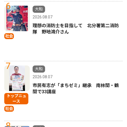
6
大和
2026.08.07
理想の消防士を目指して 北分署第二消防
隊 野地鴻介さん
社会
7
大和
2026.08.07
市民有志が「まちゼミ」継承 南林間・鶴
間で33講座
トップニュ
ース
社会
8