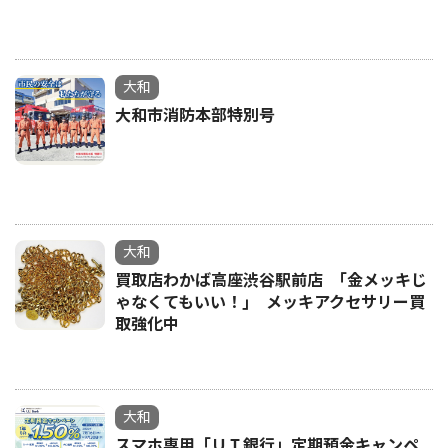
大和
大和市消防本部特別号
大和
買取店わかば高座渋谷駅前店 ｢金メッキじ
ゃなくてもいい！｣ メッキアクセサリー買
取強化中
大和
スマホ専用「ＵＩ銀行」定期預金キャンペ