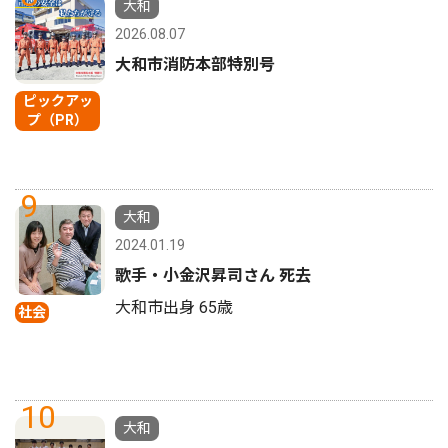
大和
2026.08.07
大和市消防本部特別号
ピックアッ
プ（PR）
9
大和
2024.01.19
歌手・小金沢昇司さん 死去
大和市出身 65歳
社会
10
大和