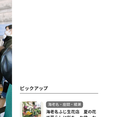
ピックアップ
海老名・座間・綾瀬
海老名ふじ生花店 夏の花