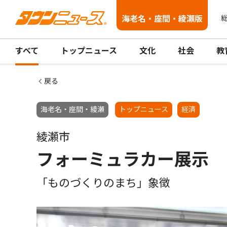
海老名・座間・綾瀬版
総
すべて
トップニュース
文化
社会
教
戻る
海老名・座間・綾瀬
トップニュース
経済
綾瀬市
フォーミュラカー展示
「ものづくりのまち」象徴