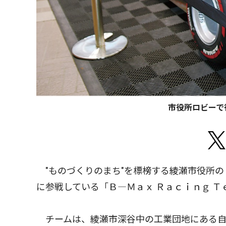
市役所ロビーで
"ものづくりのまち"を標榜する綾瀬市役所の
に参戦している「Ｂ―Ｍａｘ Ｒａｃｉｎｇ 
チームは、綾瀬市深谷中の工業団地にある自