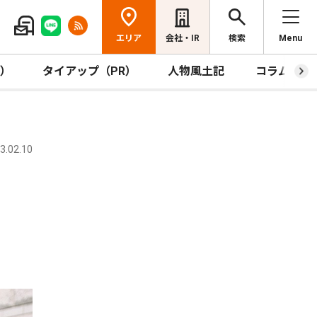
エリア
会社・IR
検索
Menu
R）
タイアップ（PR）
人物風土記
コラム
.02.10