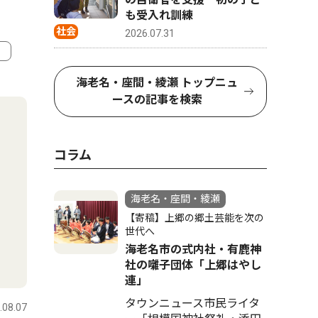
も受入れ訓練
社会
2026.07.31
4
5
海老名・座間・綾瀬 トップニュ
ースの記事を検索
コラム
海老名・座間・綾瀬
【寄稿】上郷の郷土芸能を次の
世代へ
海老名市の式内社・有鹿神
社の囃子団体「上郷はやし
社会
社会
連」
タウンニュース市民ライタ
.08.07
海老名・座間・綾瀬
2026.08.05
海老名・座