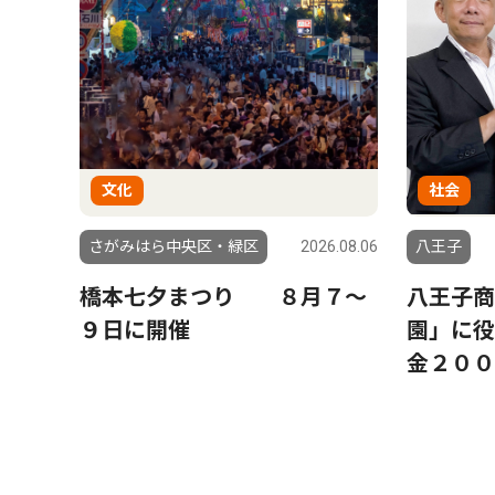
文化
社会
さがみはら中央区・緑区
2026.08.06
八王子
橋本七夕まつり ８月７〜
八王子商
９日に開催
園」に役
金２００