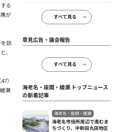
Ｒする
連携が
すべて見る
意見広告・議会報告
所を訪
」と、
すべて見る
47）
海老名・座間・綾瀬 トップニュース
の綾瀬
の新着記事
海老名・座間・綾瀬
海老名市役所周辺で進むま
ちづくり、中新田丸田地区