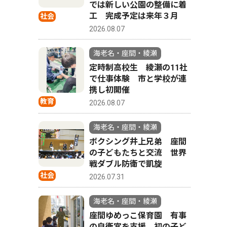
では新しい公園の整備に着
工 完成予定は来年３月
社会
2026.08.07
海老名・座間・綾瀬
定時制高校生 綾瀬の11社
で仕事体験 市と学校が連
携し初開催
教育
2026.08.07
海老名・座間・綾瀬
ボクシング井上兄弟 座間
の子どもたちと交流 世界
戦ダブル防衛で凱旋
社会
2026.07.31
海老名・座間・綾瀬
座間ゆめっこ保育園 有事
の自衛官を支援 初の子ど