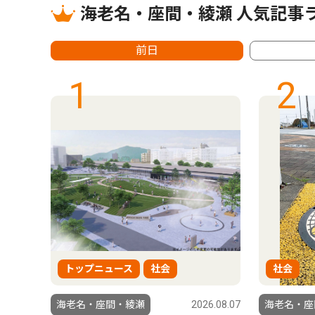
海老名・座間・綾瀬 人気記事
前日
1
2
トップニュース
社会
社会
6.08.07
海老名・座間・綾瀬
2026.08.07
海老名・座