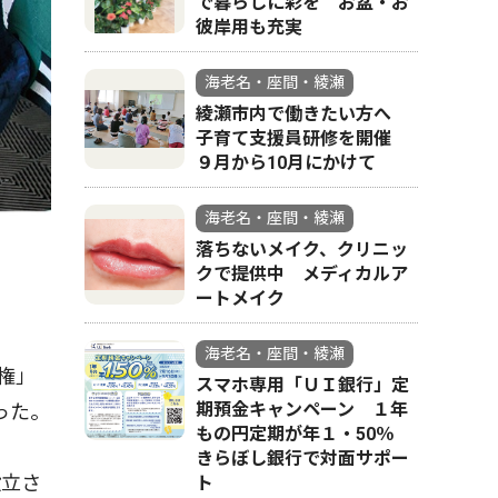
で暮らしに彩を お盆・お
彼岸用も充実
海老名・座間・綾瀬
綾瀬市内で働きたい方へ
子育て支援員研修を開催
９月から10月にかけて
海老名・座間・綾瀬
落ちないメイク、クリニッ
クで提供中 メディカルア
ートメイク
海老名・座間・綾瀬
権」
スマホ専用「ＵＩ銀行」定
期預金キャンペーン １年
った。
もの円定期が年１・50％
きらぼし銀行で対面サポー
設立さ
ト