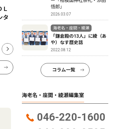
ー「相模国神社祭礼・添田
悟郎」
ＯＬ
海老名の企業２社が協力し、
普段見ら
2026.03.07
ンタ
トイレカーを熊本の被災地へ
月18日か
リーンセ
海老名・座間・綾瀬
間開放
「鎌倉殿の13人」に綾（あ
や）なす歴史話
2022.08.12
コラム一覧
海老名・座間・綾瀬編集室
046-220-1600