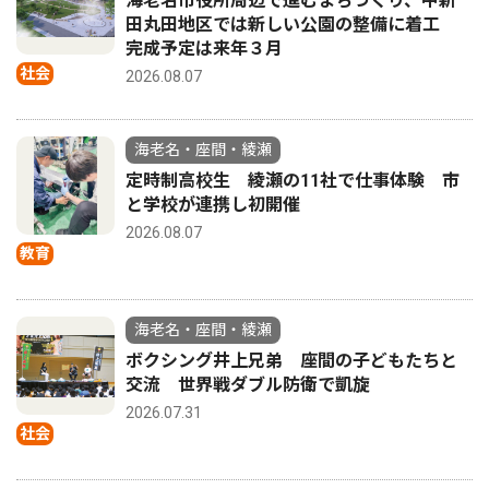
海老名市役所周辺で進むまちづくり、中新
田丸田地区では新しい公園の整備に着工
完成予定は来年３月
社会
2026.08.07
海老名・座間・綾瀬
定時制高校生 綾瀬の11社で仕事体験 市
と学校が連携し初開催
2026.08.07
教育
海老名・座間・綾瀬
ボクシング井上兄弟 座間の子どもたちと
交流 世界戦ダブル防衛で凱旋
2026.07.31
社会