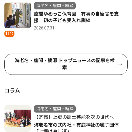
海老名・座間・綾瀬
座間ゆめっこ保育園 有事の自衛官を支
援 初の子ども受入れ訓練
2026.07.31
社会
海老名・座間・綾瀬 トップニュースの記事を検
索
コラム
海老名・座間・綾瀬
【寄稿】上郷の郷土芸能を次の世代へ
海老名市の式内社・有鹿神社の囃子団体
「上郷はやし連」