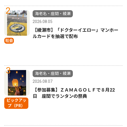
2
海老名・座間・綾瀬
2026.08.05
【綾瀬市】「ドクターイエロー」マンホー
ルカードを抽選で配布
社会
3
海老名・座間・綾瀬
2026.08.07
【参加募集】ＺＡＭＡＧＯＬＦで８月22
日 座間でランタンの祭典
ピックアッ
プ（PR）