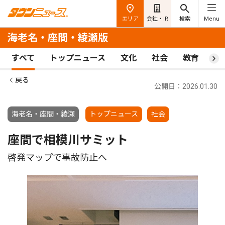
エリア
会社・IR
検索
Menu
海老名・座間・綾瀬版
すべて
トップニュース
文化
社会
教育
ス
戻る
公開日：2026.01.30
海老名・座間・綾瀬
トップニュース
社会
座間で相模川サミット
啓発マップで事故防止へ