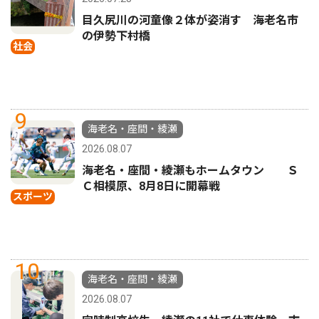
目久尻川の河童像２体が姿消す 海老名市
の伊勢下村橋
社会
9
海老名・座間・綾瀬
2026.08.07
海老名・座間・綾瀬もホームタウン Ｓ
Ｃ相模原、8月8日に開幕戦
スポーツ
10
海老名・座間・綾瀬
2026.08.07