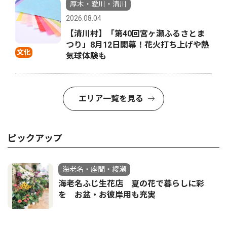
厚木・愛川・清川
2026.08.04
【清川村】「第40回宮ヶ瀬ふるさとま
つり」8月12日開幕！花火打ち上げや熱
文化
気球体験も
エリア一覧を見る
ピックアップ
海老名・座間・綾瀬
海老名ふじ生花店 夏の花で暮らしに彩
を お盆・お彼岸用も充実