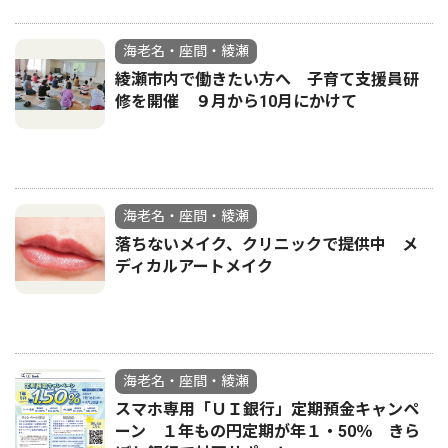
海老名・座間・綾瀬
綾瀬市内で働きたい方へ 子育て支援員研
修を開催 ９月から10月にかけて
海老名・座間・綾瀬
落ちないメイク、クリニックで提供中 メ
ディカルアートメイク
海老名・座間・綾瀬
スマホ専用「ＵＩ銀行」定期預金キャンペ
ーン １年もの円定期が年１・50％ きら