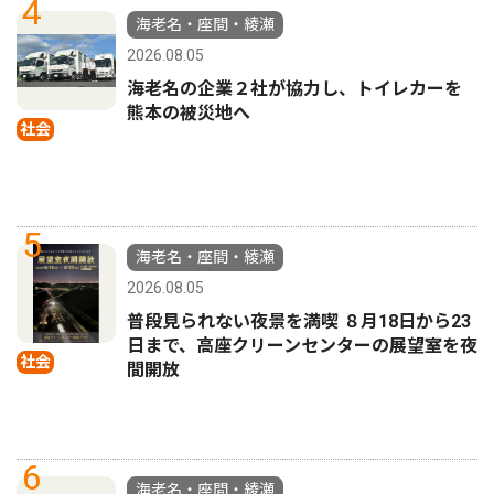
4
海老名・座間・綾瀬
2026.08.05
海老名の企業２社が協力し、トイレカーを
熊本の被災地へ
社会
5
海老名・座間・綾瀬
2026.08.05
普段見られない夜景を満喫 ８月18日から23
日まで、高座クリーンセンターの展望室を夜
社会
間開放
6
海老名・座間・綾瀬