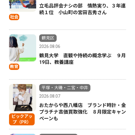
立毛品評会ナシの部 情熱実り、３年連
続１位 小山町の宮田吉秀さん
社会
鶴見区
2026.08.06
鶴見大学 直観や持続の概念学ぶ ９月
19日、教養講座
教育
平塚・大磯・二宮・中井
2026.08.07
おたからや西八幡店 ブランド時計・金
プラチナ高価買取強化 ８月限定キャン
ピックアッ
ペーンも
プ（PR）