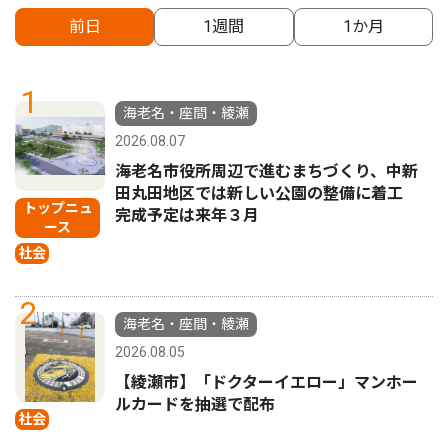
前日
1週間
1か月
1
海老名・座間・綾瀬
2026.08.07
海老名市役所周辺で進むまちづくり、中新
田丸田地区では新しい公園の整備に着工
トップニュ
完成予定は来年３月
ース
社会
2
海老名・座間・綾瀬
2026.08.05
【綾瀬市】「ドクターイエロー」マンホー
ルカードを抽選で配布
社会