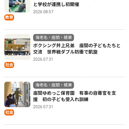
と学校が連携し初開催
2026.08.07
教育
海老名・座間・綾瀬
ボクシング井上兄弟 座間の子どもたちと
交流 世界戦ダブル防衛で凱旋
2026.07.31
社会
海老名・座間・綾瀬
座間ゆめっこ保育園 有事の自衛官を支
援 初の子ども受入れ訓練
2026.07.31
社会