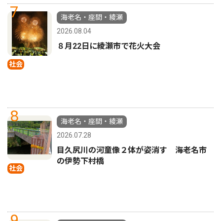
7
海老名・座間・綾瀬
2026.08.04
８月22日に綾瀬市で花火大会
社会
8
海老名・座間・綾瀬
2026.07.28
目久尻川の河童像２体が姿消す 海老名市
の伊勢下村橋
社会
9