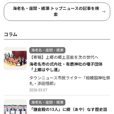
海老名・座間・綾瀬 トップニュースの記事を検
索
コラム
海老名・座間・綾瀬
【寄稿】上郷の郷土芸能を次の世代へ
海老名市の式内社・有鹿神社の囃子団体
「上郷はやし連」
タウンニュース市民ライター「相模国神社祭
礼・添田悟郎」
2026.03.07
海老名・座間・綾瀬
「鎌倉殿の13人」に綾（あや）なす歴史話