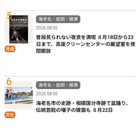
5
海老名・座間・綾瀬
2026.08.05
普段見られない夜景を満喫 ８月18日から23
日まで、高座クリーンセンターの展望室を夜
社会
間開放
6
海老名・座間・綾瀬
2026.08.06
海老名市の史跡・相模国分寺跡で盆踊り、
伝統芸能の囃子の披露も ８月22日
文化