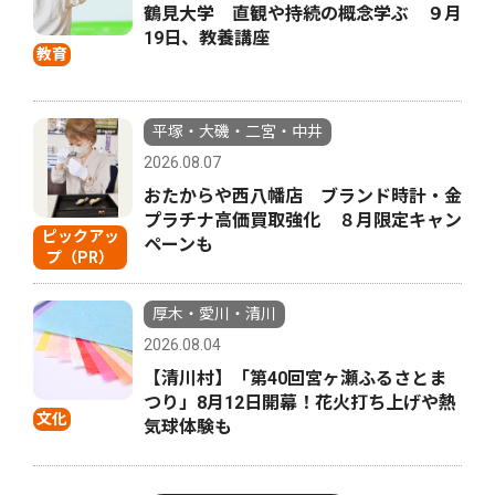
鶴見大学 直観や持続の概念学ぶ ９月
19日、教養講座
教育
平塚・大磯・二宮・中井
2026.08.07
おたからや西八幡店 ブランド時計・金
プラチナ高価買取強化 ８月限定キャン
ピックアッ
ペーンも
プ（PR）
厚木・愛川・清川
2026.08.04
【清川村】「第40回宮ヶ瀬ふるさとま
つり」8月12日開幕！花火打ち上げや熱
文化
気球体験も