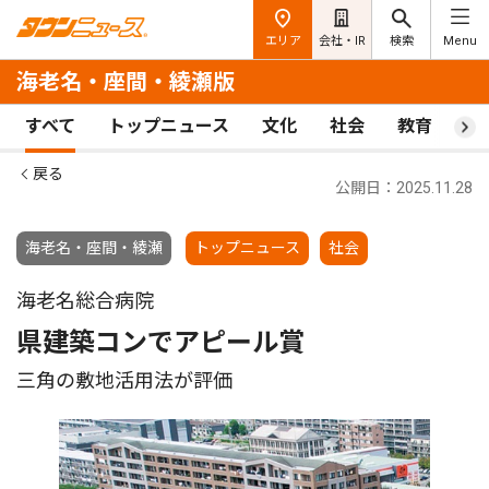
エリア
会社・IR
検索
Menu
海老名・座間・綾瀬版
すべて
トップニュース
文化
社会
教育
ス
戻る
公開日：2025.11.28
海老名・座間・綾瀬
トップニュース
社会
海老名総合病院
県建築コンでアピール賞
三角の敷地活用法が評価