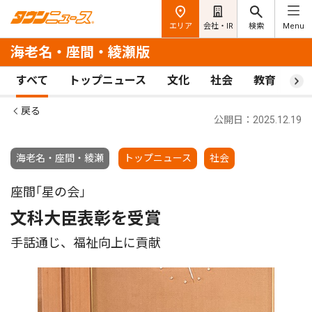
エリア
会社・IR
検索
Menu
海老名・座間・綾瀬版
すべて
トップニュース
文化
社会
教育
ス
戻る
公開日：2025.12.19
海老名・座間・綾瀬
トップニュース
社会
座間｢星の会｣
文科大臣表彰を受賞
手話通じ、福祉向上に貢献