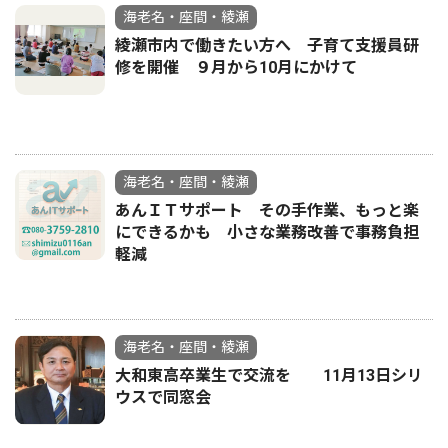
海老名・座間・綾瀬
綾瀬市内で働きたい方へ 子育て支援員研
修を開催 ９月から10月にかけて
海老名・座間・綾瀬
あんＩＴサポート その手作業、もっと楽
にできるかも 小さな業務改善で事務負担
軽減
海老名・座間・綾瀬
大和東高卒業生で交流を 11月13日シリ
ウスで同窓会