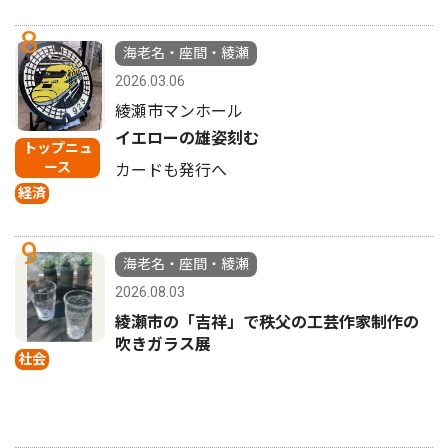
8
海老名・座間・綾瀬
2026.03.06
綾瀬市マンホール
イエローの雄姿刻む
トップニュ
ース
カードも発行へ
経済
9
海老名・座間・綾瀬
2026.08.03
綾瀬市の「吉祥」で秩父の工芸作家制作の
吹きガラス展
社会