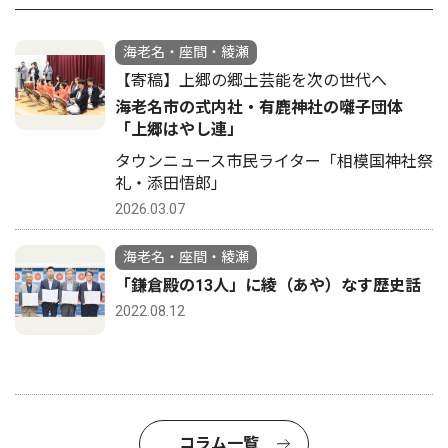
海老名・座間・綾瀬
【寄稿】上郷の郷土芸能を次の世代へ
海老名市の式内社・有鹿神社の囃子団体
「上郷はやし連」
タウンニュース市民ライター「相模国神社祭
礼・添田悟郎」
2026.03.07
海老名・座間・綾瀬
「鎌倉殿の13人」に綾（あや）なす歴史話
2022.08.12
コラム一覧