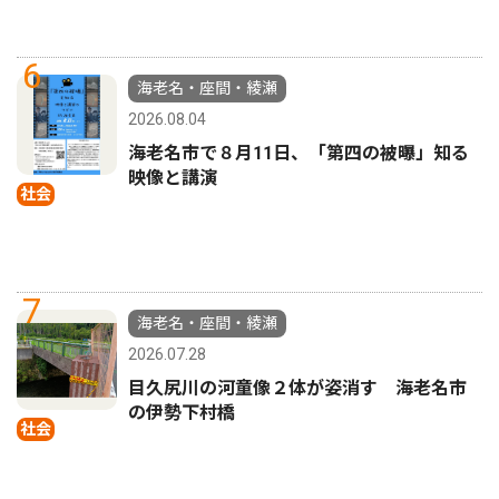
6
海老名・座間・綾瀬
2026.08.04
海老名市で８月11日、「第四の被曝」知る
映像と講演
社会
7
海老名・座間・綾瀬
2026.07.28
目久尻川の河童像２体が姿消す 海老名市
の伊勢下村橋
社会