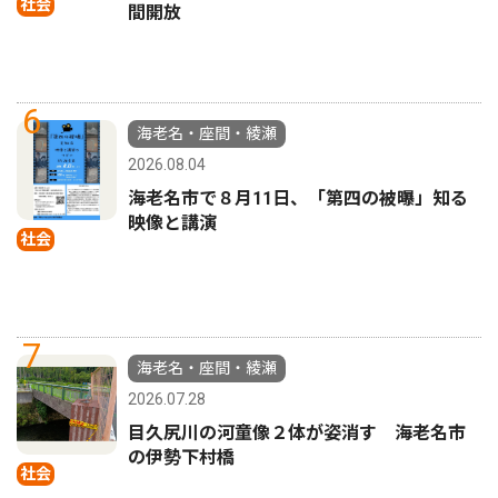
社会
間開放
6
海老名・座間・綾瀬
2026.08.04
海老名市で８月11日、「第四の被曝」知る
映像と講演
社会
7
海老名・座間・綾瀬
2026.07.28
目久尻川の河童像２体が姿消す 海老名市
の伊勢下村橋
社会