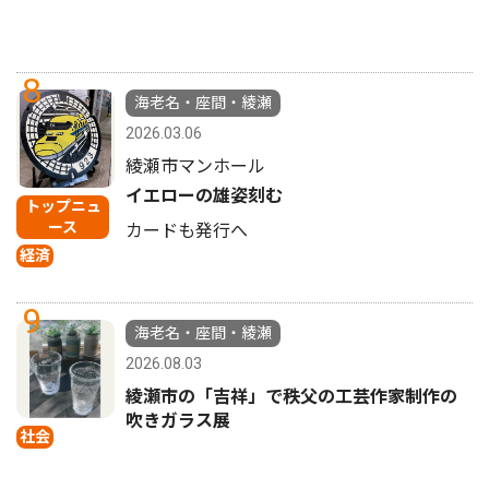
8
海老名・座間・綾瀬
2026.03.06
綾瀬市マンホール
イエローの雄姿刻む
トップニュ
ース
カードも発行へ
経済
9
海老名・座間・綾瀬
2026.08.03
綾瀬市の「吉祥」で秩父の工芸作家制作の
吹きガラス展
社会