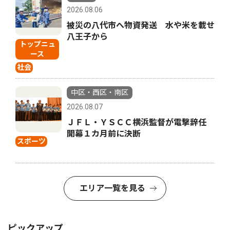
2026.08.06
被災の八代市へ物資発送 水や米を載せ
八王子から
トップニュ
ース
社会
中区・西区・南区
2026.08.07
ＪＦＬ・ＹＳＣＣ横浜監督が電撃辞任
開幕１カ月前に決断
スポーツ
エリア一覧を見る
ピックアップ