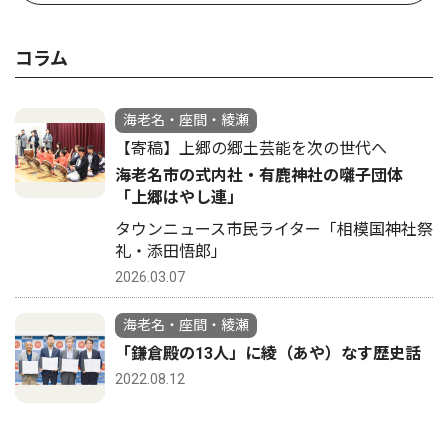
コラム
海老名・座間・綾瀬
【寄稿】上郷の郷土芸能を次の世代へ
海老名市の式内社・有鹿神社の囃子団体
「上郷はやし連」
タウンニュース市民ライター「相模国神社祭
礼・添田悟郎」
2026.03.07
海老名・座間・綾瀬
「鎌倉殿の13人」に綾（あや）なす歴史話
2022.08.12