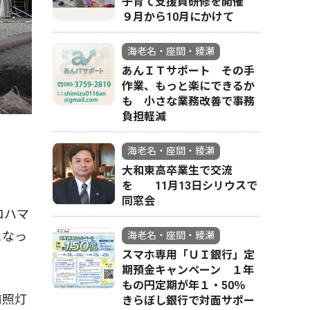
子育て支援員研修を開催
９月から10月にかけて
海老名・座間・綾瀬
あんＩＴサポート その手
作業、もっと楽にできるか
も 小さな業務改善で事務
負担軽減
海老名・座間・綾瀬
大和東高卒業生で交流
を 11月13日シリウスで
同窓会
コハマ
になっ
海老名・座間・綾瀬
スマホ専用「ＵＩ銀行」定
期預金キャンペーン １年
もの円定期が年１・50％
前照灯
きらぼし銀行で対面サポー