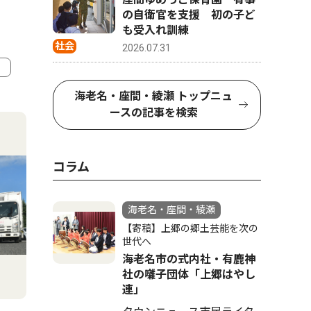
の自衛官を支援 初の子ど
も受入れ訓練
社会
2026.07.31
海老名・座間・綾瀬 トップニュ
4
5
ースの記事を検索
コラム
海老名・座間・綾瀬
【寄稿】上郷の郷土芸能を次の
世代へ
海老名市の式内社・有鹿神
社の囃子団体「上郷はやし
社会
文化
連」