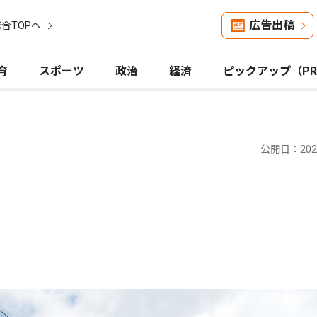
広告出稿
合TOPへ
育
スポーツ
政治
経済
ピックアップ（P
公開日：2026