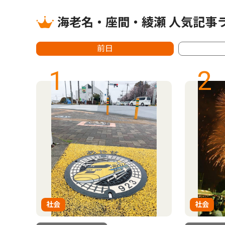
海老名・座間・綾瀬 人気記事
前日
1
2
社会
社会