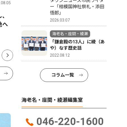
タウンニュース市民ライタ
.08.05
海老名・座間・綾瀬
2026.08.05
海老名・座
ー「相模国神社祭礼・添田
悟郎」
し、
普段見られない夜景を満喫 ８
海老名市
2026.03.07
地へ
月18日から23日まで、高座ク
跡で盆踊
リーンセンターの展望室を夜
の披露も 
海老名・座間・綾瀬
間開放
「鎌倉殿の13人」に綾（あ
や）なす歴史話
2022.08.12
コラム一覧
海老名・座間・綾瀬編集室
046-220-1600