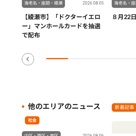
6.03.06
海老名・座間・綾瀬
2026.08.05
海老名・座
【綾瀬市】「ドクターイエロ
８月22
ー」マンホールカードを抽選
で配布
他のエリアのニュース
新着記事
社会
中区・西区・南区
2026.08.06