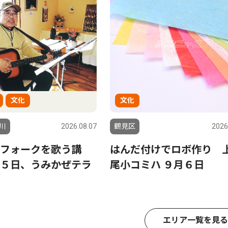
文化
文化
川
2026.08.07
鶴見区
2026
フォークを歌う講
はんだ付けでロボ作り 
５日、うみかぜテラ
尾小コミハ ９月６日
エリア一覧を見る