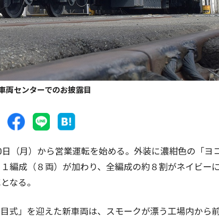
車両センターでのお披露目
0日（月）から営業運転を始める。外装に濃紺色の「ヨ
に１編成（８両）が加わり、全編成の約８割がネイビー
車となる。
目式」を迎えた新車両は、スモークが漂う工場内から