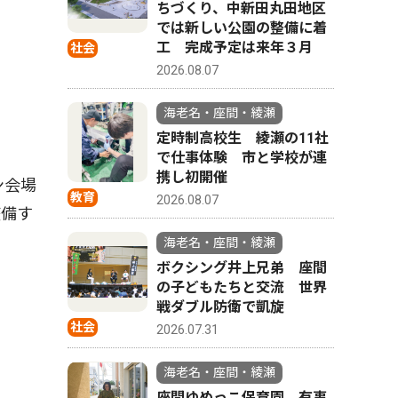
ちづくり、中新田丸田地区
では新しい公園の整備に着
工 完成予定は来年３月
社会
2026.08.07
海老名・座間・綾瀬
定時制高校生 綾瀬の11社
で仕事体験 市と学校が連
携し初開催
ン会場
教育
2026.08.07
整備す
海老名・座間・綾瀬
ボクシング井上兄弟 座間
の子どもたちと交流 世界
戦ダブル防衛で凱旋
社会
2026.07.31
海老名・座間・綾瀬
座間ゆめっこ保育園 有事