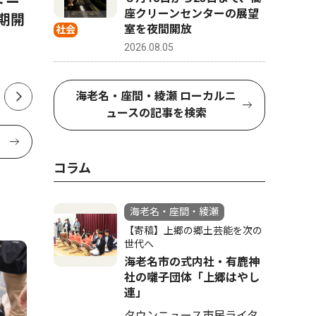
座クリーンセンターの展望
期開
会 不祥事発覚から半年、い
募金 4
室を夜間開放
社会
まだ処分なし
びかける
2026.08.05
海老名・座間・綾瀬 ローカルニ
ュースの記事を検索
コラム
海老名・座間・綾瀬
【寄稿】上郷の郷土芸能を次の
世代へ
海老名市の式内社・有鹿神
社の囃子団体「上郷はやし
連」
タウンニュース市民ライタ