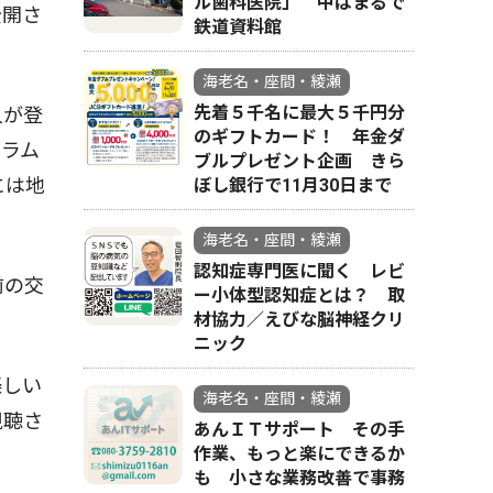
ル歯科医院」 中はまるで
公開さ
鉄道資料館
海老名・座間・綾瀬
先着５千名に最大５千円分
人が登
のギフトカード！ 年金ダ
ドラム
ブルプレゼント企画 きら
には地
ぼし銀行で11月30日まで
海老名・座間・綾瀬
認知症専門医に聞く レビ
前の交
ー小体型認知症とは？ 取
材協力／えびな脳神経クリ
ニック
楽しい
海老名・座間・綾瀬
視聴さ
あんＩＴサポート その手
作業、もっと楽にできるか
も 小さな業務改善で事務