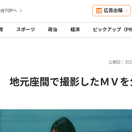
広告出稿
合TOPへ
育
スポーツ
政治
経済
ピックアップ（P
公開日：2026
 地元座間で撮影したＭＶを