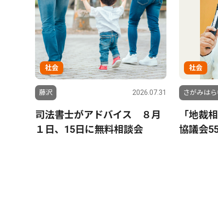
社会
社会
藤沢
2026.07.31
さがみはら
司法書士がアドバイス ８月
「地裁
１日、15日に無料相談会
協議会5