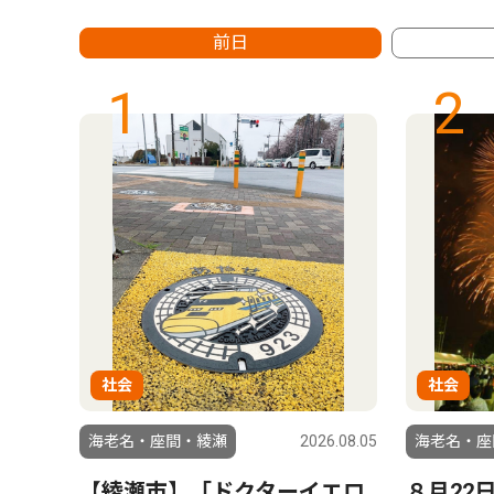
前日
1
2
社会
社会
6.08.05
海老名・座間・綾瀬
2026.08.05
海老名・座
喫 ８
【綾瀬市】「ドクターイエロ
８月22