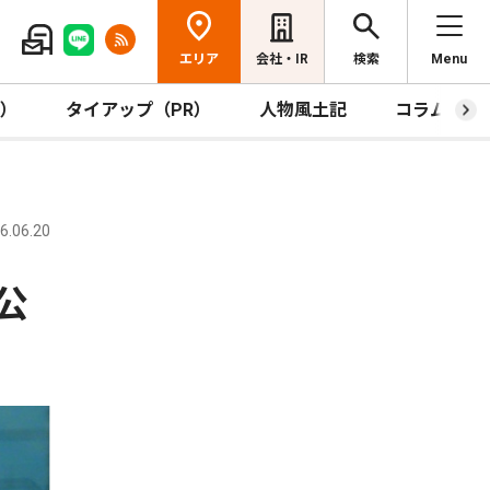
エリア
会社・IR
検索
Menu
R）
タイアップ（PR）
人物風土記
コラム
.06.20
公