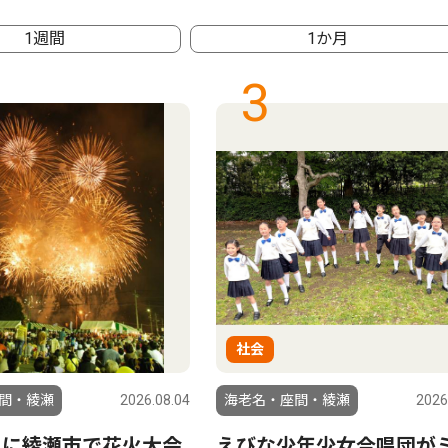
1週間
1か月
3
社会
間・綾瀬
2026.08.04
海老名・座間・綾瀬
2026
日に綾瀬市で花火大会
えびな少年少女合唱団が