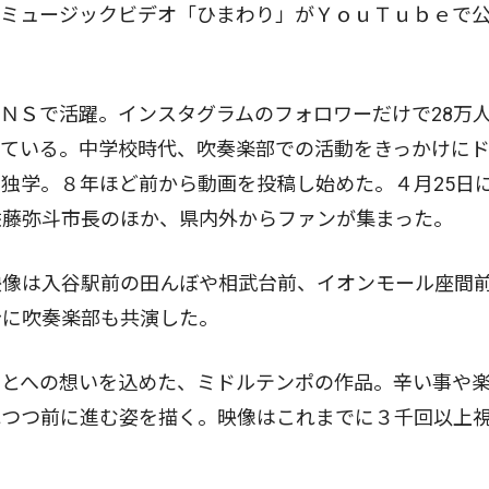
ミュージックビデオ「ひまわり」がＹｏｕＴｕｂｅで
ＮＳで活躍。インスタグラムのフォロワーだけで28万
めている。中学校時代、吹奏楽部での活動をきっかけに
独学。８年ほど前から動画を投稿し始めた。４月25日
佐藤弥斗市長のほか、県内外からファンが集まった。
像は入谷駅前の田んぼや相武台前、イオンモール座間
台に吹奏楽部も共演した。
とへの想いを込めた、ミドルテンポの作品。辛い事や
れつつ前に進む姿を描く。映像はこれまでに３千回以上