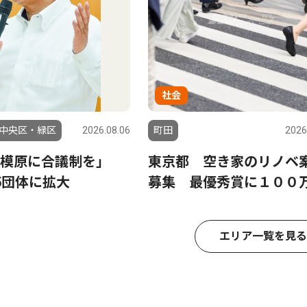
社会
中央区・緑区
2026.08.06
町田
2026
相模原に合議制を」
東京都 空き家のリノベ
5団体に拡大
募集 最優秀賞に１００
エリア一覧を見る