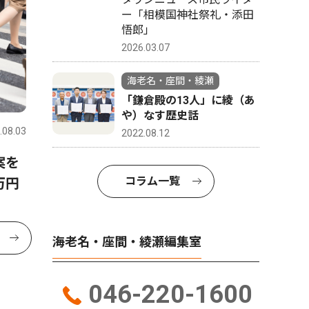
ー「相模国神社祭礼・添田
悟郎」
2026.03.07
海老名・座間・綾瀬
「鎌倉殿の13人」に綾（あ
や）なす歴史話
.08.03
2022.08.12
案を
コラム一覧
万円
海老名・座間・綾瀬編集室
046-220-1600