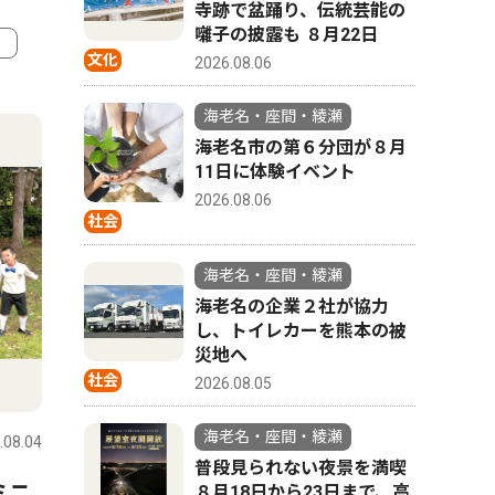
寺跡で盆踊り、伝統芸能の
囃子の披露も ８月22日
文化
2026.08.06
4
5
海老名・座間・綾瀬
海老名市の第６分団が８月
11日に体験イベント
2026.08.06
社会
海老名・座間・綾瀬
海老名の企業２社が協力
し、トイレカーを熊本の被
災地へ
社会
2026.08.05
政治
社会
海老名・座間・綾瀬
.08.04
海老名・座間・綾瀬
2026.08.04
海老名・座
普段見られない夜景を満喫
ミニ
【デスクレポート】座間市議
海老名駅
８月18日から23日まで、高