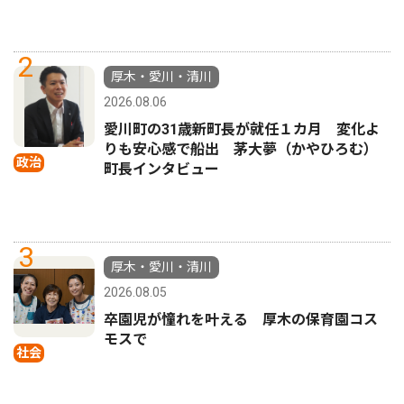
2
厚木・愛川・清川
2026.08.06
愛川町の31歳新町長が就任１カ月 変化よ
りも安心感で船出 茅大夢（かやひろむ）
政治
町長インタビュー
3
厚木・愛川・清川
2026.08.05
卒園児が憧れを叶える 厚木の保育園コス
モスで
社会