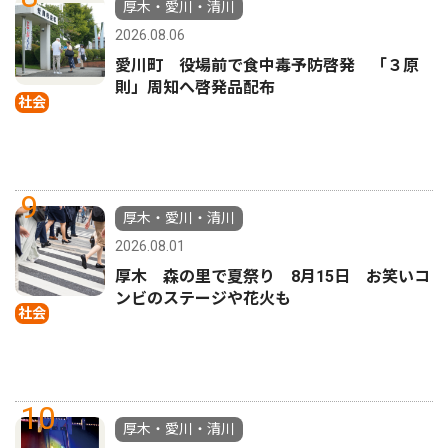
厚木・愛川・清川
2026.08.06
愛川町 役場前で食中毒予防啓発 「３原
則」周知へ啓発品配布
社会
9
厚木・愛川・清川
2026.08.01
厚木 森の里で夏祭り 8月15日 お笑いコ
ンビのステージや花火も
社会
10
厚木・愛川・清川