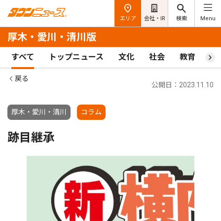
エリア
会社・IR
検索
Menu
厚木・愛川・清川版
すべて
トップニュース
文化
社会
教育
ス
戻る
公開日：2023.11.10
厚木・愛川・清川
コラム
跡目継承