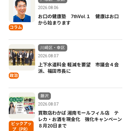
2026.08.06
お口の健康塾 7thVol.１ 健康はお口
から始まります
コラム
川崎区・幸区
2026.08.07
上下水道料金 軽減を要望 市議会４会
派、福田市長に
政治
藤沢
2026.08.07
買取店わかば 湘南モールフィル店 テ
レカ・お酒を現金化 強化キャンペーン
ピックアッ
８月20日まで
プ（PR）