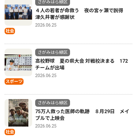
さがみはら緑区
４人の若者が命救う 夜の宮ヶ瀬で説得
津久井署が感謝状
2026.06.25
社会
さがみはら緑区
高校野球 夏の県大会 対戦校決まる 172
チームが出場
2026.06.25
スポーツ
さがみはら緑区
75万人救った医師の軌跡 ８月29日 メイ
プルで上映会
2026.06.25
社会