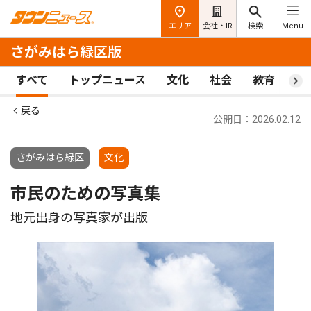
エリア
会社・IR
検索
Menu
さがみはら緑区版
すべて
トップニュース
文化
社会
教育
ス
戻る
公開日：2026.02.12
さがみはら緑区
文化
市民のための写真集
地元出身の写真家が出版