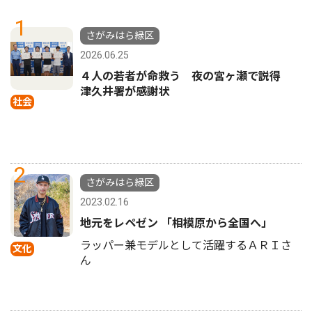
1
さがみはら緑区
2026.06.25
４人の若者が命救う 夜の宮ヶ瀬で説得
津久井署が感謝状
社会
2
さがみはら緑区
2023.02.16
地元をレペゼン 「相模原から全国へ」
ラッパー兼モデルとして活躍するＡＲＩさ
文化
ん