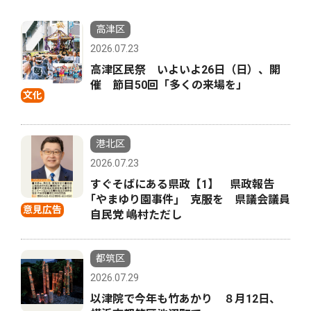
高津区
2026.07.23
高津区民祭 いよいよ26日（日）、開
催 節目50回「多くの来場を」
文化
港北区
2026.07.23
すぐそばにある県政【1】 県政報告
｢やまゆり園事件｣ 克服を 県議会議員
意見広告
自民党 嶋村ただし
都筑区
2026.07.29
以津院で今年も竹あかり ８月12日、