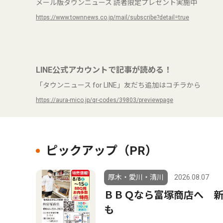
メール版タウンニュース 読者限定プレゼント実施中
https://www.townnews.co.jp/mail/subscribe?detail=true
LINE公式アカウントで記事が読める！
「タウンニュース for LINE」友だち追加はコチラから
https://aura-mico.jp/qr-codes/39803/previewpage
ピックアップ（PR）
厚木・愛川・清川
2026.08.07
ＢＢＱなら富塚商店へ 
も