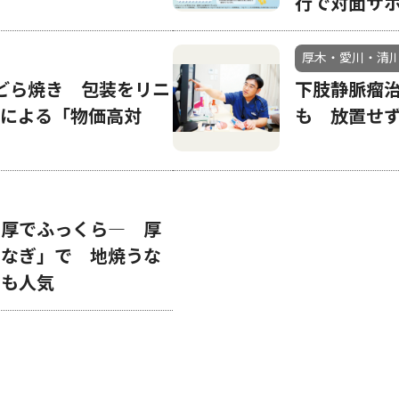
行で対面サ
厚木・愛川・清
のどら焼き 包装をリニ
下肢静脈瘤
による「物価高対
も 放置せ
肉厚でふっくら― 厚
うなぎ」で 地焼うな
トも人気