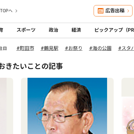
広告出稿
TOPへ
育
スポーツ
政治
経済
ピックアップ（P
#町田市
#鶴見駅
#お祭り
#海の公園
#スタ
注目
ておきたいことの記事