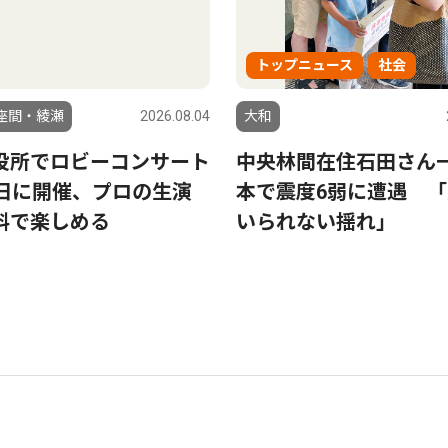
トップニュース
社会
座間・綾瀬
2026.08.04
大和
役所でロビーコンサート
中央林間在住石田さん
9日に開催、プロの生演
本で震度6弱に遭遇 
料で楽しめる
いられない揺れ」