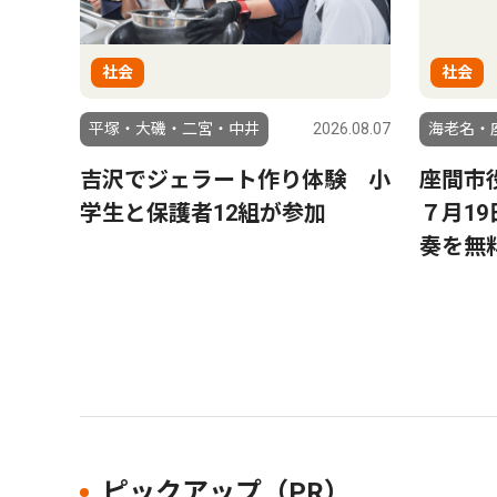
社会
社会
平塚・大磯・二宮・中井
2026.08.07
海老名・
吉沢でジェラート作り体験 小
座間市
学生と保護者12組が参加
７月1
奏を無
ピックアップ（PR）