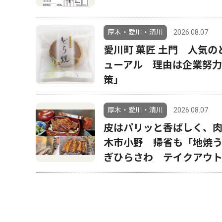
厚木・愛川・清川
2026.08.07
愛川町 菓匠 土門 人気
ューアル 理由は企業努力
策」
厚木・愛川・清川
2026.08.07
皮はパリッと香ばしく、
木市小野 帰省も「地焼
ぎひらさわ テイクアウ