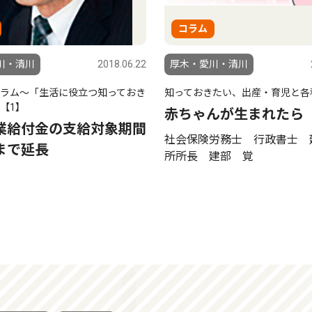
コラム
川・清川
2018.06.22
厚木・愛川・清川
ラム〜「生活に役立つ知っておき
知っておきたい、出産・育児と各
【1】
赤ちゃんが生まれたら
業給付金の支給対象期間
社会保険労務士 行政書士 
まで延長
所所長 建部 覚