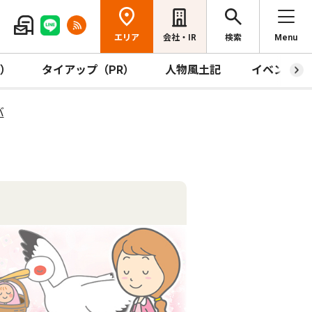
エリア
会社・IR
検索
Menu
R）
タイアップ（PR）
人物風土記
イベント
バ