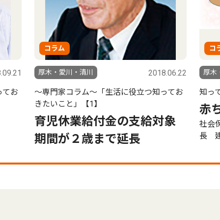
コラム
コ
.09.21
厚木・愛川・清川
2018.06.22
厚木
ってお
〜専門家コラム〜「生活に役立つ知ってお
知っ
きたいこと」【1】
赤
育児休業給付金の支給対象
社会
長 
期間が２歳まで延長