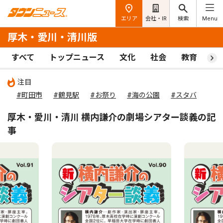
エリア
会社・IR
検索
Menu
厚木・愛川・清川版
すべて
トップニュース
文化
社会
教育
ス
注目
#町田市
#鶴見駅
#お祭り
#海の公園
#スタバ
厚木・愛川・清川 横内謙介の劇場シアター談義の記
事