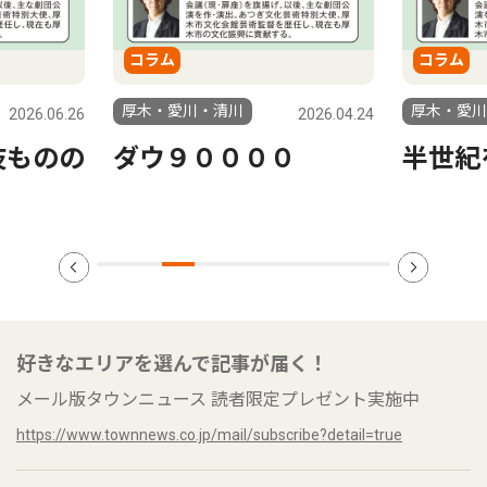
コラム
コラム
厚木・愛川・清川
厚木・
2026.04.24
2026.03.27
０
半世紀を経て
もう
好きなエリアを選んで記事が届く！
メール版タウンニュース 読者限定プレゼント実施中
https://www.townnews.co.jp/mail/subscribe?detail=true