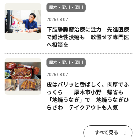
厚木・愛川・清川
2026.08.07
下肢静脈瘤治療に注力 先進医療
で難治性潰瘍も 放置せず専門医
へ相談を
厚木・愛川・清川
2026.08.07
皮はパリッと香ばしく、肉厚でふ
っくら― 厚木市小野 帰省も
「地焼うなぎ」で 地焼うなぎひ
らさわ テイクアウトも人気
すべて見る