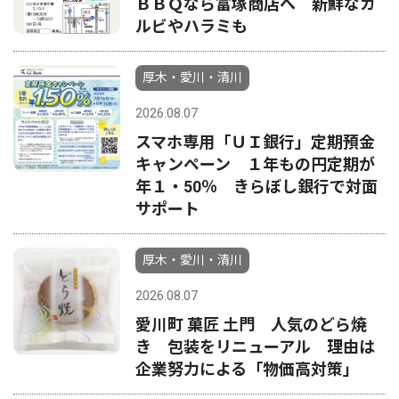
ＢＢＱなら富塚商店へ 新鮮なカ
ルビやハラミも
厚木・愛川・清川
2026.08.07
スマホ専用「ＵＩ銀行」定期預金
キャンペーン １年もの円定期が
年１・50％ きらぼし銀行で対面
サポート
厚木・愛川・清川
2026.08.07
愛川町 菓匠 土門 人気のどら焼
き 包装をリニューアル 理由は
企業努力による「物価高対策」