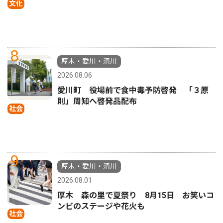
文化
8
厚木・愛川・清川
2026.08.06
愛川町 役場前で食中毒予防啓発 「３原
則」周知へ啓発品配布
社会
9
厚木・愛川・清川
2026.08.01
厚木 森の里で夏祭り 8月15日 お笑いコ
ンビのステージや花火も
社会