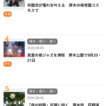
卒園児が憧れを叶える 厚木の保育園コス
モスで
社会
4
厚木・愛川・清川
2026.08.05
真夏の夜ジャズを満喫 厚木公園で8月20・
21日
文化
5
厚木・愛川・清川
2026.08.04
「森の妖精」可憐に咲く 厚木市 荻野運