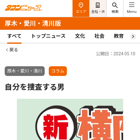
エリア
会社・IR
検索
Menu
厚木・愛川・清川版
すべて
トップニュース
文化
社会
教育
ス
戻る
公開日：2024.05.10
厚木・愛川・清川
コラム
自分を捜査する男