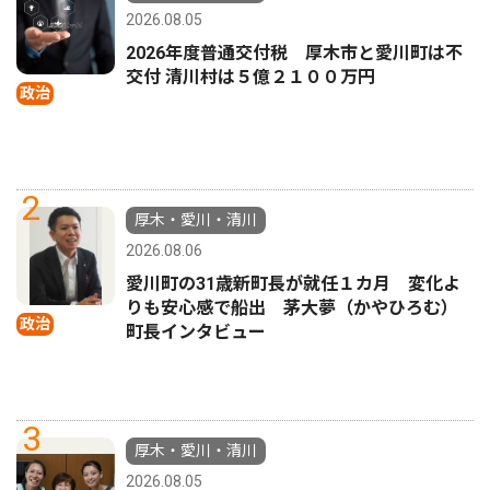
2026.08.05
2026年度普通交付税 厚木市と愛川町は不
交付 清川村は５億２１００万円
政治
2
厚木・愛川・清川
2026.08.06
愛川町の31歳新町長が就任１カ月 変化よ
りも安心感で船出 茅大夢（かやひろむ）
政治
町長インタビュー
3
厚木・愛川・清川
2026.08.05