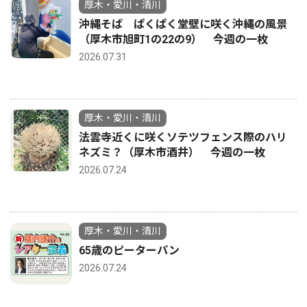
厚木・愛川・清川
沖縄そば ぱくぱく堂壁に咲く沖縄の風景
（厚木市旭町1の22の9） 今週の一枚
2026.07.31
厚木・愛川・清川
法雲寺近くに咲くソテツフェンス際のハリ
ネズミ？（厚木市酒井） 今週の一枚
2026.07.24
厚木・愛川・清川
65歳のピーターパン
2026.07.24