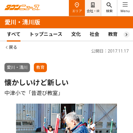
エリア
会社・IR
検索
Menu
愛川・清川版
すべて
トップニュース
文化
社会
教育
ス
戻る
公開日：2017.11.17
愛川・清川
教育
懐かしいけど新しい
中津小で「昔遊び教室」