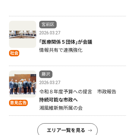
宮前区
2026.03.27
｢医療関係５団体｣が会議
情報共有で連携強化
社会
藤沢
2026.03.27
令和８年度予算への提言 市政報告
持続可能な市政へ
意見広告
湘風維新無所属の会
エリア一覧を見る