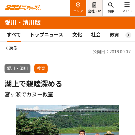
エリア
会社・IR
検索
Menu
愛川・清川版
すべて
トップニュース
文化
社会
教育
ス
戻る
公開日：2018.09.07
愛川・清川
教育
湖上で親睦深める
宮ヶ瀬でカヌー教室