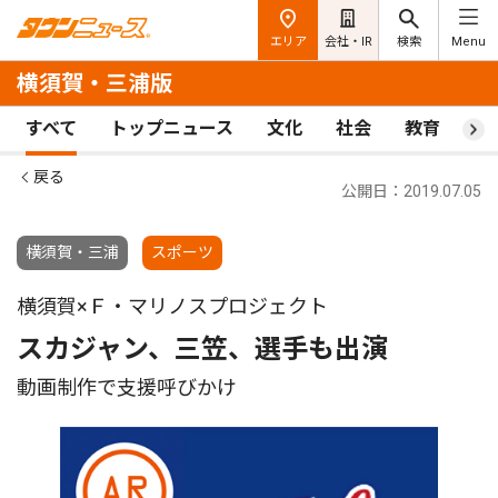
エリア
会社・IR
検索
Menu
横須賀・三浦版
すべて
トップニュース
文化
社会
教育
ス
戻る
公開日：2019.07.05
横須賀・三浦
スポーツ
横須賀×Ｆ・マリノスプロジェクト
スカジャン、三笠、選手も出演
動画制作で支援呼びかけ