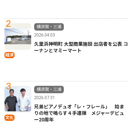
2
横須賀・三浦
2026.04.03
久里浜神明町 大型商業施設 出店者を公表 コ
ーナンとマミーマート
経済
3
横須賀・三浦
2026.07.31
兄弟ピアノデュオ「レ・フレール」 始ま
りの地で鳴らす４手連弾 メジャーデビュ
文化
ー20周年