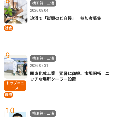
8
横須賀・三浦
2026.08.04
追浜で「街頭のど自慢」 参加者募集
社会
9
横須賀・三浦
2026.07.31
関東化成工業 猛暑に商機、市場開拓 ニ
ッチな場所クーラー設置
トップニュ
ース
経済
10
横須賀・三浦