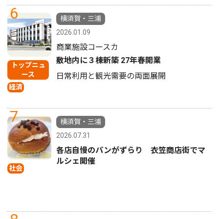
6
横須賀・三浦
2026.01.09
商業施設コースカ
敷地内に３棟新築 27年春開業
トップニュ
ース
日常利用と観光需要の両面展開
経済
7
横須賀・三浦
2026.07.31
各店自慢のパンがずらり 衣笠商店街でマ
ルシェ開催
社会