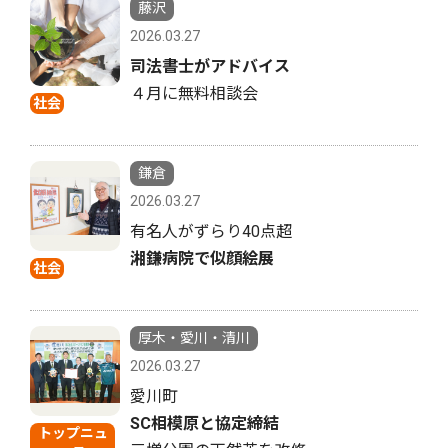
藤沢
2026.03.27
司法書士がアドバイス
４月に無料相談会
社会
鎌倉
2026.03.27
有名人がずらり40点超
湘鎌病院で似顔絵展
社会
厚木・愛川・清川
2026.03.27
愛川町
SC相模原と協定締結
トップニュ