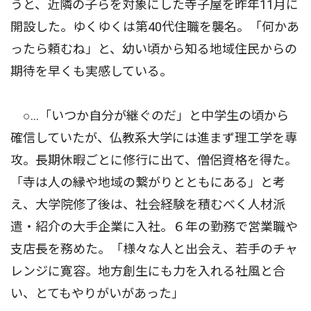
うと、近隣の子らを対象にした寺子屋を昨年11月に
開設した。ゆくゆくは第40代住職を襲名。「何かあ
ったら頼むね」と、幼い頃から知る地域住民からの
期待を早くも実感している。
○…「いつか自分が継ぐのだ」と中学生の頃から
確信していたが、仏教系大学には進まず理工学を専
攻。長期休暇ごとに修行に出て、僧侶資格を得た。
「寺は人の縁や地域の繋がりとともにある」と考
え、大学院修了後は、社会経験を積むべく人材派
遣・紹介の大手企業に入社。６年の勤務で営業職や
支店長を務めた。「様々な人と出会え、若手のチャ
レンジに寛容。地方創生にも力を入れる社風と合
い、とてもやりがいがあった」