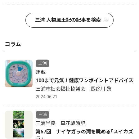
三浦 人物風土記の記事を検索
コラム
三浦
連載
100まで元気！健康ワンポイントアドバイス
三浦市社会福祉協議会 長谷川 黎
2024.06.21
三浦
三浦半島 草花歳時記
第57回 ナイヤガラの滝を眺める｢スイカズ
ラ｣