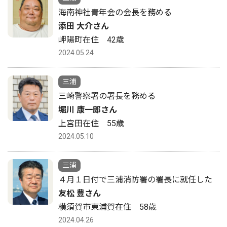
海南神社青年会の会長を務める
添田 大介さん
岬陽町在住 42歳
2024.05.24
三浦
三崎警察署の署長を務める
堀川 康一郎さん
上宮田在住 55歳
2024.05.10
三浦
４月１日付で三浦消防署の署長に就任した
友松 豊さん
横須賀市東浦賀在住 58歳
2024.04.26