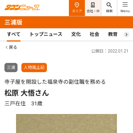
エリア
会社・IR
検索
Menu
三浦版
すべて
トップニュース
文化
社会
教育
ス
戻る
公開日：2022.01.21
三浦
人物風土記
寺子屋を開設した福泉寺の副住職を務める
松原 大悟さん
三戸在住 31歳