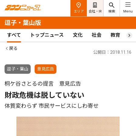
エリア
会社・IR
検索
Menu
逗子・葉山版
すべて
トップニュース
文化
社会
教育
ス
戻る
公開日：2018.11.16
逗子・葉山
意見広告
桐ケ谷さとるの提言 意見広告
財政危機は脱していない
体質変わらず 市民サービスにしわ寄せ