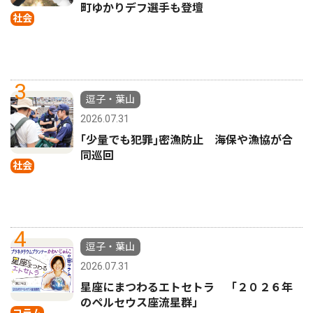
町ゆかりデフ選手も登壇
社会
3
逗子・葉山
2026.07.31
｢少量でも犯罪｣密漁防止 海保や漁協が合
同巡回
社会
4
逗子・葉山
2026.07.31
星座にまつわるエトセトラ 「２０２６年
のペルセウス座流星群」