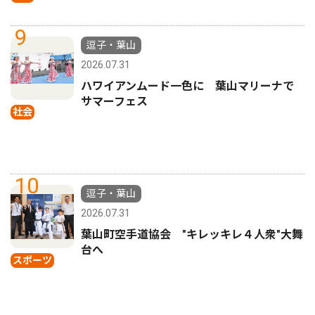
9
逗子・葉山
2026.07.31
ハワイアンムード一色に 葉山マリーナで
サマーフェス
社会
10
逗子・葉山
2026.07.31
葉山町空手道協会 "キレッキレ４人衆"大舞
台へ
スポーツ