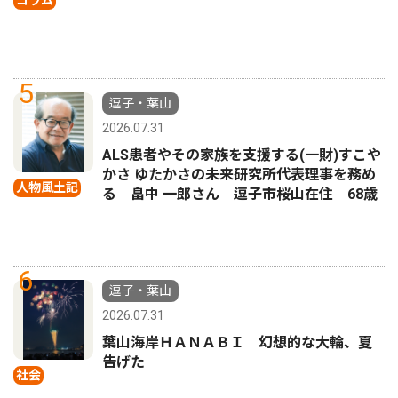
コラム
5
逗子・葉山
2026.07.31
ALS患者やその家族を支援する(一財)すこや
かさ ゆたかさの未来研究所代表理事を務め
人物風土記
る 畠中 一郎さん 逗子市桜山在住 68歳
6
逗子・葉山
2026.07.31
葉山海岸ＨＡＮＡＢＩ 幻想的な大輪、夏
告げた
社会