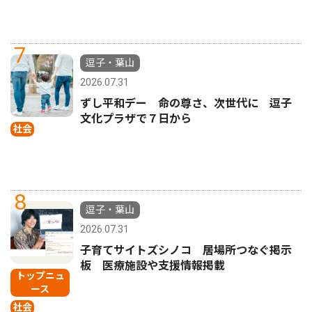
7
逗子・葉山
2026.07.31
ずし平和デー 命の尊さ、次世代に 逗子
文化プラザで７日から
社会
8
逗子・葉山
2026.07.31
子育てサイトズシノコ 居場所つなぐ掲示
板 医療施設や支援情報掲載
トップニュ
ース
社会