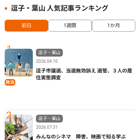
逗子・葉山 人気記事ランキング
前日
1週間
1か月
1
逗子・葉山
2026.04.10
逗子市議選、当選無効訴え 選管、３人の居
住実態調査
政治
2
逗子・葉山
2026.07.31
みんなのシネマ 障害、映画で知る学ぶ