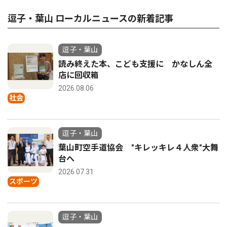
逗子・葉山 ローカルニュースの新着記事
逗子・葉山
読み終えた本、こども支援に かなしん全
店に回収箱
2026.08.06
社会
逗子・葉山
葉山町空手道協会 "キレッキレ４人衆"大舞
台へ
2026.07.31
スポーツ
逗子・葉山