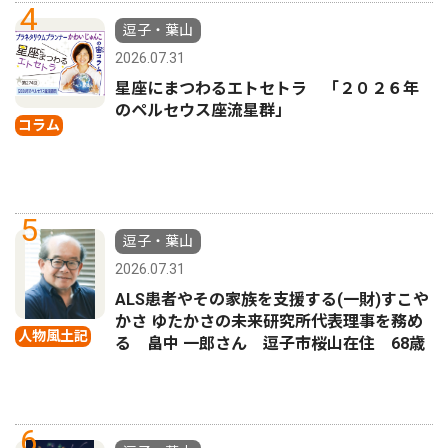
4
逗子・葉山
2026.07.31
星座にまつわるエトセトラ 「２０２６年
のペルセウス座流星群」
コラム
5
逗子・葉山
2026.07.31
ALS患者やその家族を支援する(一財)すこや
かさ ゆたかさの未来研究所代表理事を務め
人物風土記
る 畠中 一郎さん 逗子市桜山在住 68歳
6