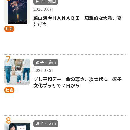
逗子・葉山
2026.07.31
葉山海岸ＨＡＮＡＢＩ 幻想的な大輪、夏
告げた
社会
7
逗子・葉山
2026.07.31
ずし平和デー 命の尊さ、次世代に 逗子
文化プラザで７日から
社会
8
逗子・葉山