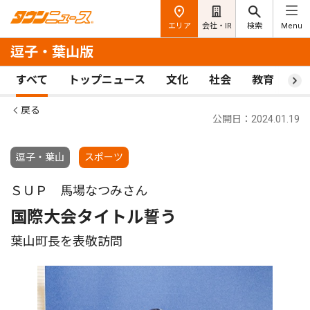
エリア
会社・IR
検索
Menu
逗子・葉山版
すべて
トップニュース
文化
社会
教育
ス
戻る
公開日：2024.01.19
逗子・葉山
スポーツ
ＳＵＰ 馬場なつみさん
国際大会タイトル誓う
葉山町長を表敬訪問