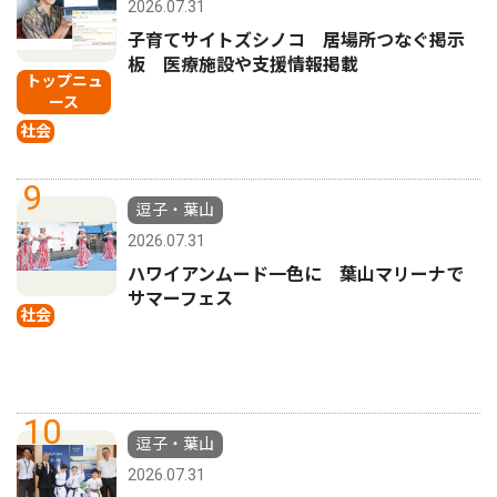
2026.07.31
子育てサイトズシノコ 居場所つなぐ掲示
板 医療施設や支援情報掲載
トップニュ
ース
社会
9
逗子・葉山
2026.07.31
ハワイアンムード一色に 葉山マリーナで
サマーフェス
社会
10
逗子・葉山
2026.07.31