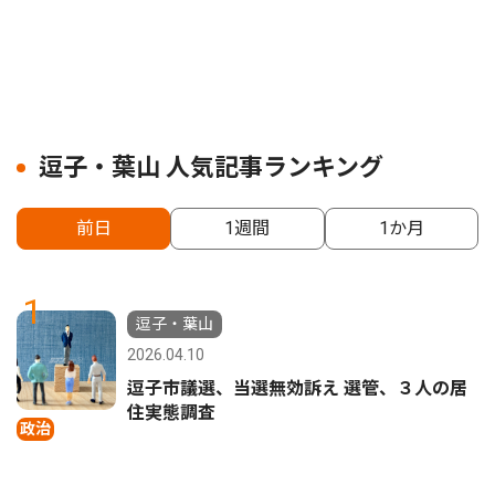
逗子・葉山 人気記事ランキング
前日
1週間
1か月
1
逗子・葉山
2026.04.10
逗子市議選、当選無効訴え 選管、３人の居
住実態調査
政治