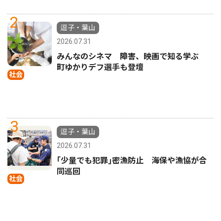
2
逗子・葉山
2026.07.31
みんなのシネマ 障害、映画で知る学ぶ
町ゆかりデフ選手も登壇
社会
3
逗子・葉山
2026.07.31
｢少量でも犯罪｣密漁防止 海保や漁協が合
同巡回
社会