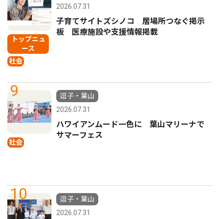
2026.07.31
子育てサイトズシノコ 居場所つなぐ掲示
板 医療施設や支援情報掲載
トップニュ
ース
社会
9
逗子・葉山
2026.07.31
ハワイアンムード一色に 葉山マリーナで
サマーフェス
社会
10
逗子・葉山
2026.07.31