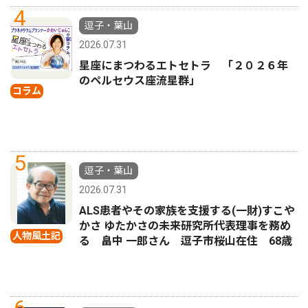
4
逗子・葉山
2026.07.31
星座にまつわるエトセトラ 「２０２６年
のペルセウス座流星群」
コラム
5
逗子・葉山
2026.07.31
ALS患者やその家族を支援する(一財)すこや
かさ ゆたかさの未来研究所代表理事を務め
人物風土記
る 畠中 一郎さん 逗子市桜山在住 68歳