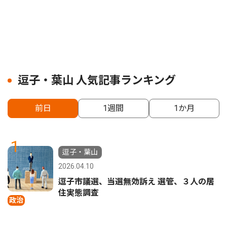
逗子・葉山 人気記事ランキング
前日
1週間
1か月
1
逗子・葉山
2026.04.10
逗子市議選、当選無効訴え 選管、３人の居
住実態調査
政治