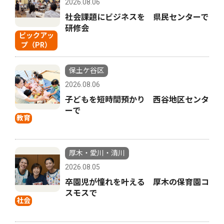
2026.08.06
社会課題にビジネスを 県民センターで
研修会
ピックアッ
プ（PR）
保土ケ谷区
2026.08.06
子どもを短時間預かり 西谷地区センタ
ーで
教育
厚木・愛川・清川
2026.08.05
卒園児が憧れを叶える 厚木の保育園コ
スモスで
社会