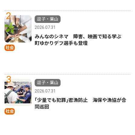
2
逗子・葉山
2026.07.31
みんなのシネマ 障害、映画で知る学ぶ
町ゆかりデフ選手も登壇
社会
3
逗子・葉山
2026.07.31
｢少量でも犯罪｣密漁防止 海保や漁協が合
同巡回
社会