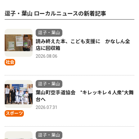
逗子・葉山 ローカルニュースの新着記事
逗子・葉山
読み終えた本、こども支援に かなしん全
店に回収箱
2026.08.06
社会
逗子・葉山
葉山町空手道協会 "キレッキレ４人衆"大舞
台へ
2026.07.31
スポーツ
逗子・葉山