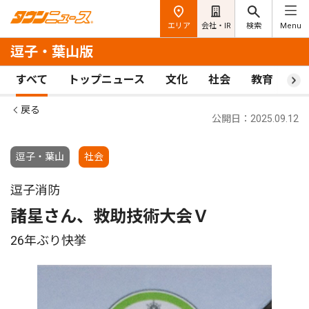
エリア
会社・IR
検索
Menu
逗子・葉山版
すべて
トップニュース
文化
社会
教育
ス
戻る
公開日：2025.09.12
逗子・葉山
社会
逗子消防
諸星さん、救助技術大会Ｖ
26年ぶり快挙