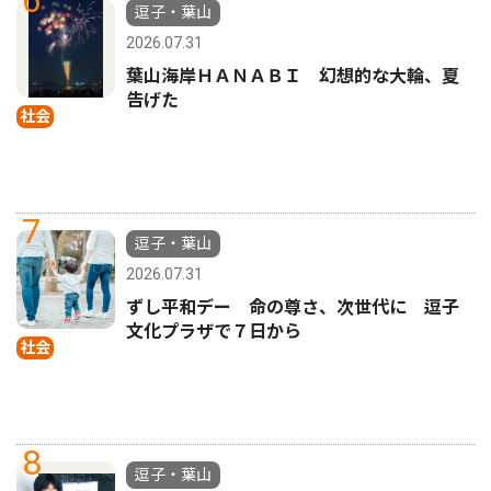
6
逗子・葉山
2026.07.31
葉山海岸ＨＡＮＡＢＩ 幻想的な大輪、夏
告げた
社会
7
逗子・葉山
2026.07.31
ずし平和デー 命の尊さ、次世代に 逗子
文化プラザで７日から
社会
8
逗子・葉山