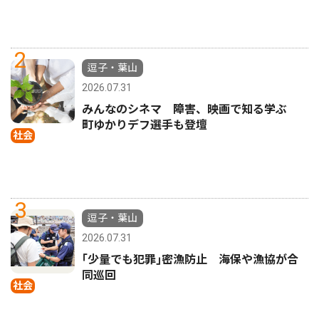
2
逗子・葉山
2026.07.31
みんなのシネマ 障害、映画で知る学ぶ
町ゆかりデフ選手も登壇
社会
3
逗子・葉山
2026.07.31
｢少量でも犯罪｣密漁防止 海保や漁協が合
同巡回
社会