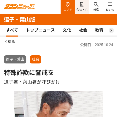
エリア
会社・IR
検索
Menu
逗子・葉山版
すべて
トップニュース
文化
社会
教育
ス
戻る
公開日：2025.10.24
逗子・葉山
社会
特殊詐欺に警戒を
逗子署・葉山署が呼びかけ