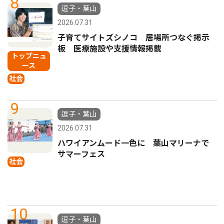
8
逗子・葉山
2026.07.31
子育てサイトズシノコ 居場所つなぐ掲示
板 医療施設や支援情報掲載
トップニュ
ース
社会
9
逗子・葉山
2026.07.31
ハワイアンムード一色に 葉山マリーナで
サマーフェス
社会
10
逗子・葉山