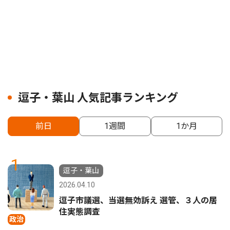
逗子・葉山 人気記事ランキング
前日
1週間
1か月
1
逗子・葉山
2026.04.10
逗子市議選、当選無効訴え 選管、３人の居
住実態調査
政治