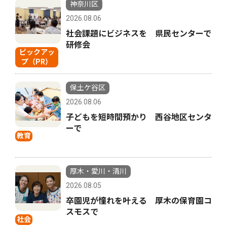
神奈川区
2026.08.06
社会課題にビジネスを 県民センターで
研修会
ピックアッ
プ（PR）
保土ケ谷区
2026.08.06
子どもを短時間預かり 西谷地区センタ
ーで
教育
厚木・愛川・清川
2026.08.05
卒園児が憧れを叶える 厚木の保育園コ
スモスで
社会