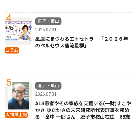
4
逗子・葉山
2026.07.31
星座にまつわるエトセトラ 「２０２６年
のペルセウス座流星群」
コラム
5
逗子・葉山
2026.07.31
ALS患者やその家族を支援する(一財)すこや
かさ ゆたかさの未来研究所代表理事を務め
人物風土記
る 畠中 一郎さん 逗子市桜山在住 68歳