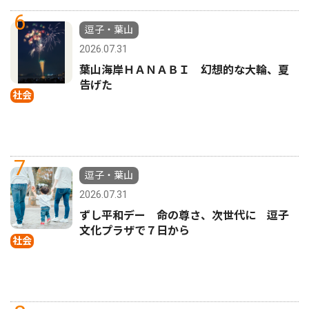
6
逗子・葉山
2026.07.31
葉山海岸ＨＡＮＡＢＩ 幻想的な大輪、夏
告げた
社会
7
逗子・葉山
2026.07.31
ずし平和デー 命の尊さ、次世代に 逗子
文化プラザで７日から
社会