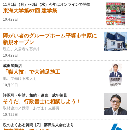
11月1日（月）〜3日（水）今年はオンラインで開催
東海大学第67回 建学祭
10月29日
障がい者のグループホーム平塚市中原に
新規オープン
現在、入居者を募集中
10月29日
成田屋商店
「職人技」で大満足施工
地元で働ける求人も
10月29日
許認可・申請、相続・遺言、成年後見
そうだ、行政書士に相談しよう！
取材協力／我妻（あづま）支部長
10月22日
税のよくある質問【7】 藤沢法人会だより