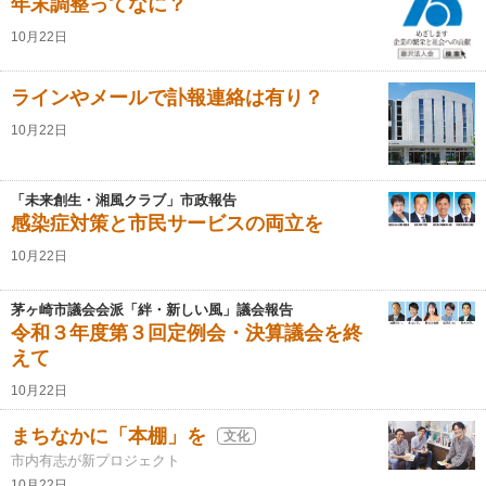
年末調整ってなに？
10月22日
ラインやメールで訃報連絡は有り？
10月22日
「未来創生・湘風クラブ」市政報告
感染症対策と市民サービスの両立を
10月22日
茅ヶ崎市議会会派「絆・新しい風」議会報告
令和３年度第３回定例会・決算議会を終
えて
10月22日
まちなかに「本棚」を
文化
市内有志が新プロジェクト
10月22日