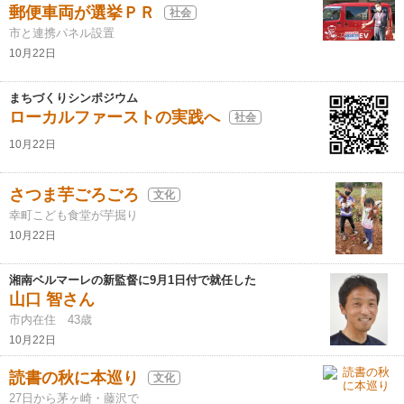
郵便車両が選挙ＰＲ
社会
市と連携パネル設置
10月22日
まちづくりシンポジウム
ローカルファーストの実践へ
社会
10月22日
さつま芋ごろごろ
文化
幸町こども食堂が芋掘り
10月22日
湘南ベルマーレの新監督に9月1日付で就任した
山口 智さん
市内在住 43歳
10月22日
読書の秋に本巡り
文化
27日から茅ヶ崎・藤沢で