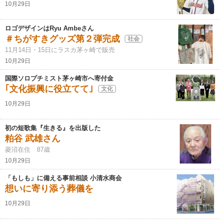
10月29日
ロゴデザインはRyu Ambeさん
＃ちがすきグッズ第２弾完成
社会
11月14日・15日にラスカ茅ヶ崎で販売
10月29日
国際ソロプチミスト茅ヶ崎市へ寄付金
｢文化振興に役立てて｣
文化
10月29日
初の短歌集『生きる』を出版した
粕谷 武雄さん
菱沼在住 87歳
10月29日
「もしも」に備える事前相談 小清水商会
想いに寄り添う葬儀を
10月29日