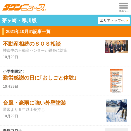
メニュ
茅ヶ崎・寒川版
エリアトップへ
ー
2021年10月の記事一覧
不動産相続のＳＯＳ相談
神奈中の不動産センターが親身に対応
10月29日
小学生限定！
勤労感謝の日に｢おしごと体験｣
10月29日
台風・豪雨に強い外壁塗装
通常より５年以上長持ち
10月29日
新型コロナ