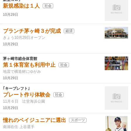
新規感染は１人
社会
10月29日
ブランチ茅ヶ崎３が完成
経済
きょう10月29日オープン
10月29日
茅ヶ崎市総合体育館
第１体育室も利用中止
社会
地震で構造材にゆがみ
10月29日
｢キープレフト｣
プレート作り体験会
社会
11月６日 辻堂海浜公園
10月29日
憧れのベイジュニアに選出
スポーツ
南湖在住 上谷選手