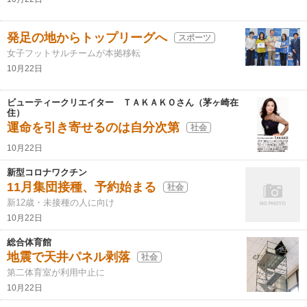
発足の地からトップリーグへ
スポーツ
女子フットサルチームが本拠移転
10月22日
ビューティークリエイター ＴＡＫＡＫＯさん（茅ヶ崎在
住）
運命を引き寄せるのは自分次第
社会
10月22日
新型コロナワクチン
11月集団接種、予約始まる
社会
新12歳・未接種の人に向け
10月22日
総合体育館
地震で天井パネル剥落
社会
第二体育室が利用中止に
10月22日