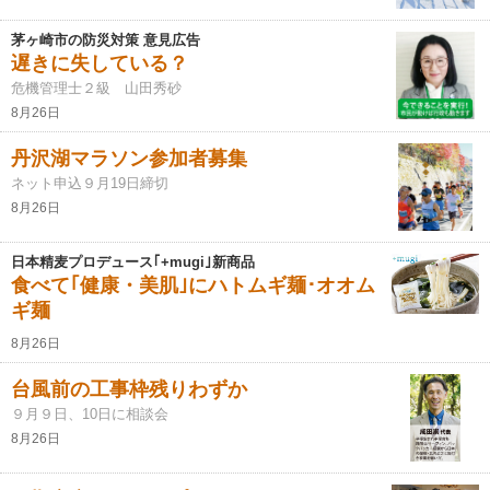
茅ヶ崎市の防災対策 意見広告
遅きに失している？
危機管理士２級 山田秀砂
8月26日
丹沢湖マラソン参加者募集
ネット申込９月19日締切
8月26日
日本精麦プロデュース｢+mugi｣新商品
食べて｢健康・美肌｣にハトムギ麺･オオム
ギ麺
8月26日
台風前の工事枠残りわずか
９月９日、10日に相談会
8月26日