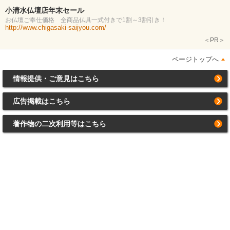
小清水仏壇店年末セール
お仏壇ご奉仕価格 全商品仏具一式付きで1割～3割引き！
http://www.chigasaki-saijyou.com/
＜PR＞
ページトップへ
情報提供・ご意見はこちら
広告掲載はこちら
著作物の二次利用等はこちら