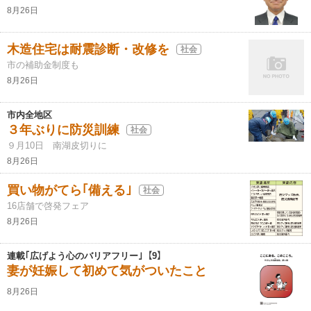
8月26日
木造住宅は耐震診断・改修を
社会
市の補助金制度も
8月26日
市内全地区
３年ぶりに防災訓練
社会
９月10日 南湖皮切りに
8月26日
買い物がてら｢備える｣
社会
16店舗で啓発フェア
8月26日
連載｢広げよう心のバリアフリー｣【9】
妻が妊娠して初めて気がついたこと
8月26日