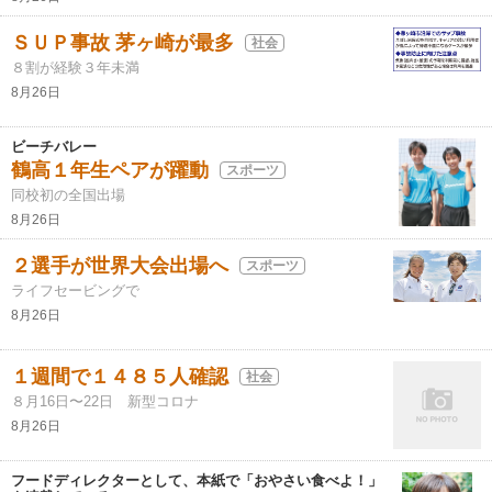
ＳＵＰ事故 茅ヶ崎が最多
社会
８割が経験３年未満
8月26日
ビーチバレー
鶴高１年生ペアが躍動
スポーツ
同校初の全国出場
8月26日
２選手が世界大会出場へ
スポーツ
ライフセービングで
8月26日
１週間で１４８５人確認
社会
８月16日〜22日 新型コロナ
8月26日
フードディレクターとして、本紙で「おやさい食べよ！」