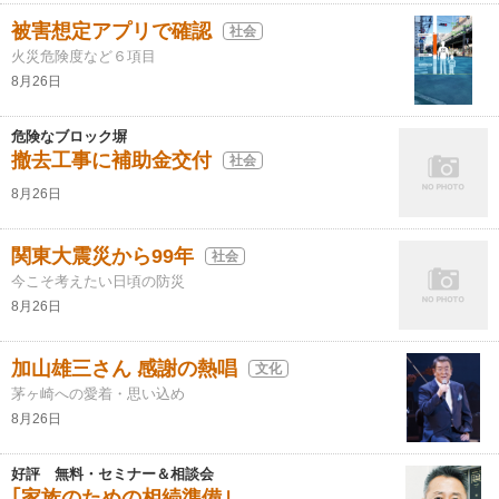
被害想定アプリで確認
社会
火災危険度など６項目
8月26日
危険なブロック塀
撤去工事に補助金交付
社会
8月26日
関東大震災から99年
社会
今こそ考えたい日頃の防災
8月26日
加山雄三さん 感謝の熱唱
文化
茅ヶ崎への愛着・思い込め
8月26日
好評 無料・セミナー＆相談会
｢家族のための相続準備｣