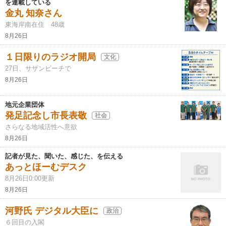
を連載している
金丸 知奈さん
東海岸南在住 48歳
8月26日
１日限りのラジオ開局
文化
27日、サザンビーチで
8月26日
地元企業団体
発足記念し市長表敬
社会
さらなる地域活性へ意欲
8月26日
記者が見た、聞いた、感じた、を伝える
あっとほーむデスク
8月26日0:00更新
8月26日
河野氏 デジタル大臣に
政治
６回目の入閣