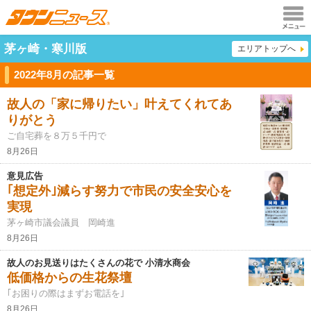
メニュ
茅ヶ崎・寒川版
エリアトップへ
ー
2022年8月の記事一覧
故人の「家に帰りたい」叶えてくれてあ
りがとう
ご自宅葬を８万５千円で
8月26日
意見広告
｢想定外｣減らす努力で市民の安全安心を
実現
茅ヶ崎市議会議員 岡崎進
8月26日
故人のお見送りはたくさんの花で 小清水商会
低価格からの生花祭壇
｢お困りの際はまずお電話を｣
8月26日