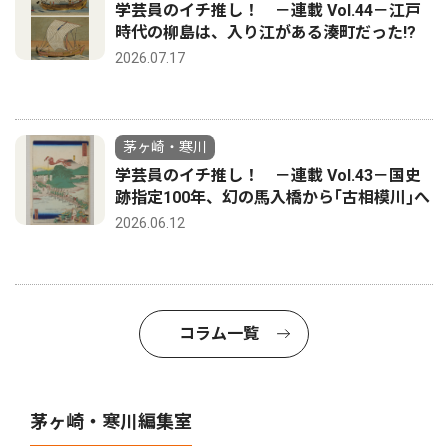
学芸員のイチ推し！ －連載 Vol.44－江戸
時代の柳島は、入り江がある湊町だった!?
2026.07.17
茅ヶ崎・寒川
学芸員のイチ推し！ －連載 Vol.43－国史
跡指定100年、幻の馬入橋から｢古相模川｣へ
2026.06.12
コラム一覧
茅ヶ崎・寒川編集室