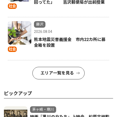
回ってた」 吉沢郵便局が出前授業
社会
藤沢
2026.08.04
熊本地震災害義援金 市内22カ所に募
金箱を設置
社会
エリア一覧を見る
ピックアップ
茅ヶ崎・寒川
映画『黒川の女たち』上映会 松原文枝監