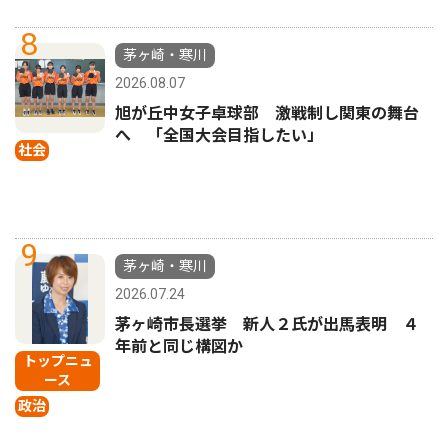
8
茅ヶ崎・寒川
2026.08.07
旭が丘中女子卓球部 激戦制し関東の舞台
へ 「全国大会目指したい」
社会
9
茅ヶ崎・寒川
2026.07.24
茅ヶ崎市長選挙 新人２氏が出馬表明 ４
年前と同じ構図か
トップニュ
ース
政治