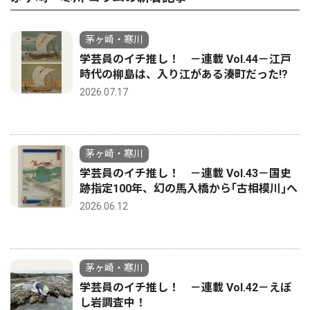
茅ヶ崎・寒川
学芸員のイチ推し！ －連載 Vol.44－江戸
時代の柳島は、入り江がある湊町だった!?
2026.07.17
茅ヶ崎・寒川
学芸員のイチ推し！ －連載 Vol.43－国史
跡指定100年、幻の馬入橋から｢古相模川｣へ
2026.06.12
茅ヶ崎・寒川
学芸員のイチ推し！ －連載 Vol.42－えぼ
し岩調査中！