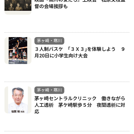
督の会場挨拶も
茅ヶ崎・寒川
３人制バスケ ｢３Ｘ３｣を体験しよう ９
月20日に小学生向け大会
茅ヶ崎・寒川
茅ヶ崎セントラルクリニック 働きながら
人工透析 茅ケ崎駅歩５分 夜間透析に対
応