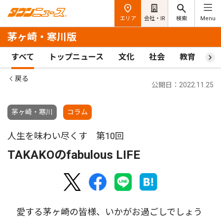
エリア
会社・IR
検索
Menu
茅ヶ崎・寒川版
すべて
トップニュース
文化
社会
教育
ス
戻る
公開日：2022.11.25
茅ヶ崎・寒川
コラム
人生を味わい尽くす 第10回
TAKAKOのfabulous LIFE
愛する茅ヶ崎の皆様、いかがお過ごしでしょう