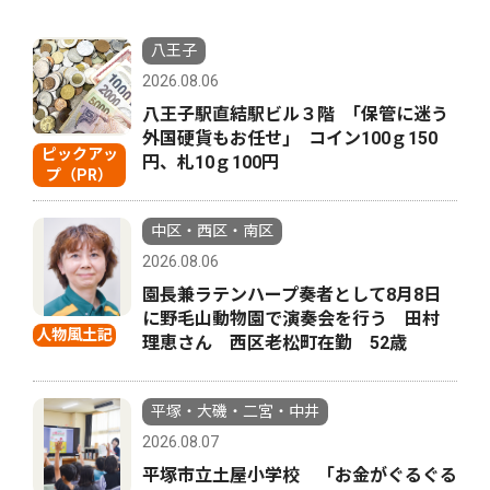
八王子
2026.08.06
八王子駅直結駅ビル３階 ｢保管に迷う
外国硬貨もお任せ｣ コイン100ｇ150
ピックアッ
円、札10ｇ100円
プ（PR）
中区・西区・南区
2026.08.06
園長兼ラテンハープ奏者として8月8日
に野毛山動物園で演奏会を行う 田村
人物風土記
理恵さん 西区老松町在勤 52歳
平塚・大磯・二宮・中井
2026.08.07
平塚市立土屋小学校 「お金がぐるぐる