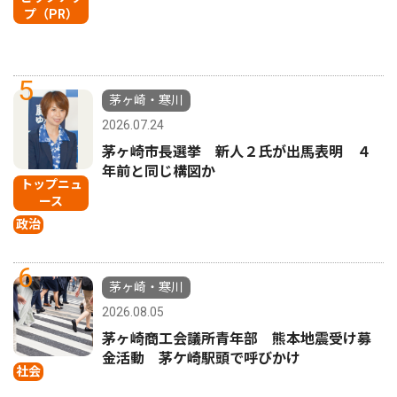
プ（PR）
5
茅ヶ崎・寒川
2026.07.24
茅ヶ崎市長選挙 新人２氏が出馬表明 ４
年前と同じ構図か
トップニュ
ース
政治
6
茅ヶ崎・寒川
2026.08.05
茅ヶ崎商工会議所青年部 熊本地震受け募
金活動 茅ケ崎駅頭で呼びかけ
社会