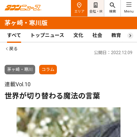
エリア
会社・IR
検索
Menu
茅ヶ崎・寒川版
すべて
トップニュース
文化
社会
教育
ス
戻る
公開日：2022.12.09
茅ヶ崎・寒川
コラム
連載Vol.10
世界が切り替わる魔法の言葉