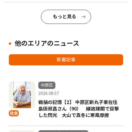
もっと見る
他のエリアのニュース
新着記事
中原区
2026.08.07
戦禍の記憶【2】 中原区新丸子東在住
島田叔昌さん（90） 縁故疎開で目撃
社会
した閃光 大山で真冬に寒風摩擦