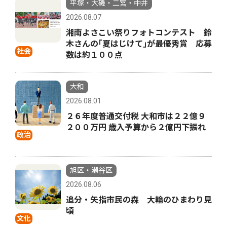
平塚・大磯・二宮・中井
2026.08.07
湘南よさこい祭りフォトコンテスト 鈴
木さんの｢夏はじけて｣が最優秀賞 応募
社会
数は約１００点
大和
2026.08.01
２６年度普通交付税 大和市は２２億９
２００万円 歳入予算から２億円下振れ
政治
旭区・瀬谷区
2026.08.06
追分・矢指市民の森 大輪のひまわり見
頃
文化