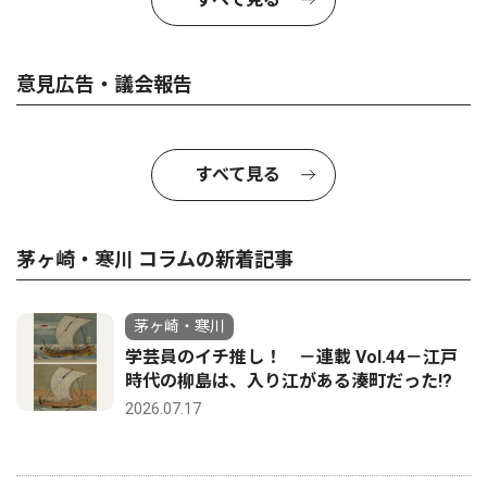
意見広告・議会報告
すべて見る
茅ヶ崎・寒川 コラムの新着記事
茅ヶ崎・寒川
学芸員のイチ推し！ －連載 Vol.44－江戸
時代の柳島は、入り江がある湊町だった!?
2026.07.17