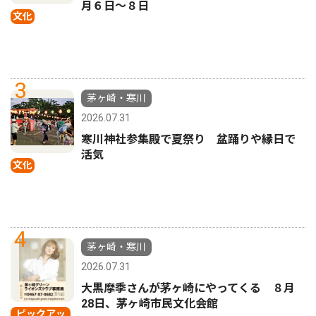
月６日〜８日
文化
3
茅ヶ崎・寒川
2026.07.31
寒川神社参集殿で夏祭り 盆踊りや縁日で
活気
文化
4
茅ヶ崎・寒川
2026.07.31
大黒摩季さんが茅ヶ崎にやってくる ８月
28日、茅ヶ崎市民文化会館
ピックアッ