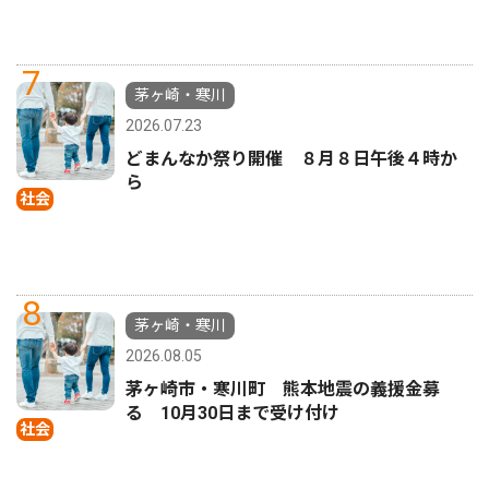
7
茅ヶ崎・寒川
2026.07.23
どまんなか祭り開催 ８月８日午後４時か
ら
社会
8
茅ヶ崎・寒川
2026.08.05
茅ヶ崎市・寒川町 熊本地震の義援金募
る 10月30日まで受け付け
社会