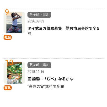
9
茅ヶ崎・寒川
2026.08.03
タイ式ヨガ体験募集 勤労市民会館で全５
回
社会
10
茅ヶ崎・寒川
2018.11.16
図書館に「むべ」なるかな
"長寿の実"無料で配布
文化