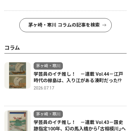
茅ヶ崎・寒川 コラムの記事を検索
コラム
茅ヶ崎・寒川
学芸員のイチ推し！ －連載 Vol.44－江戸
時代の柳島は、入り江がある湊町だった!?
2026.07.17
茅ヶ崎・寒川
学芸員のイチ推し！ －連載 Vol.43－国史
跡指定100年、幻の馬入橋から｢古相模川｣へ