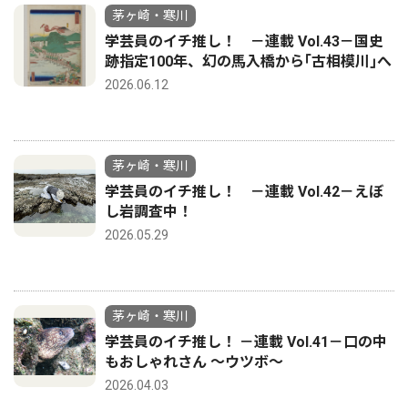
茅ヶ崎・寒川
学芸員のイチ推し！ －連載 Vol.43－国史
跡指定100年、幻の馬入橋から｢古相模川｣へ
2026.06.12
茅ヶ崎・寒川
学芸員のイチ推し！ －連載 Vol.42－えぼ
し岩調査中！
2026.05.29
茅ヶ崎・寒川
学芸員のイチ推し！ －連載 Vol.41－口の中
もおしゃれさん ～ウツボ～
2026.04.03