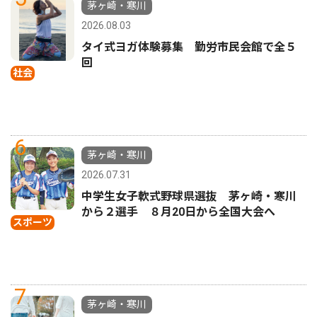
茅ヶ崎・寒川
2026.08.03
タイ式ヨガ体験募集 勤労市民会館で全５
回
社会
6
茅ヶ崎・寒川
2026.07.31
中学生女子軟式野球県選抜 茅ヶ崎・寒川
から２選手 ８月20日から全国大会へ
スポーツ
7
茅ヶ崎・寒川