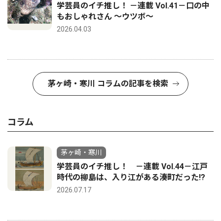
学芸員のイチ推し！ －連載 Vol.41－口の中
もおしゃれさん ～ウツボ～
2026.04.03
茅ヶ崎・寒川 コラムの記事を検索
コラム
茅ヶ崎・寒川
学芸員のイチ推し！ －連載 Vol.44－江戸
時代の柳島は、入り江がある湊町だった!?
2026.07.17