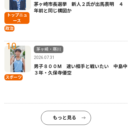
茅ヶ崎市長選挙 新人２氏が出馬表明 ４
年前と同じ構図か
トップニュ
ース
政治
10
茅ヶ崎・寒川
2026.07.31
男子８００M 速い相手と戦いたい 中島中
３年・久保寺優空
スポーツ
もっと見る