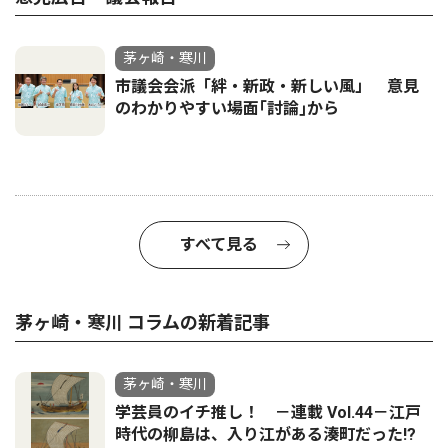
茅ヶ崎・寒川
市議会会派「絆・新政・新しい風」 意見
のわかりやすい場面｢討論｣から
すべて見る
茅ヶ崎・寒川 コラムの新着記事
茅ヶ崎・寒川
学芸員のイチ推し！ －連載 Vol.44－江戸
時代の柳島は、入り江がある湊町だった!?