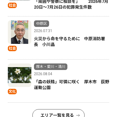
「周囲や警察に相談を」 2026年7月
社会
20日〜7月26日の犯罪発生件数
中原区
2026.07.31
火災から命を守るために 中原消防署
長 小川晶
社会
厚木・愛川・清川
2026.08.04
「森の妖精」可憐に咲く 厚木市 荻野
運動公園
文化
エリア一覧を見る