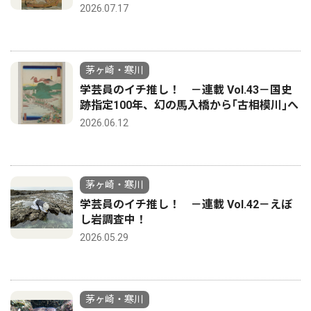
2026.07.17
茅ヶ崎・寒川
学芸員のイチ推し！ －連載 Vol.43－国史
跡指定100年、幻の馬入橋から｢古相模川｣へ
2026.06.12
茅ヶ崎・寒川
学芸員のイチ推し！ －連載 Vol.42－えぼ
し岩調査中！
2026.05.29
茅ヶ崎・寒川