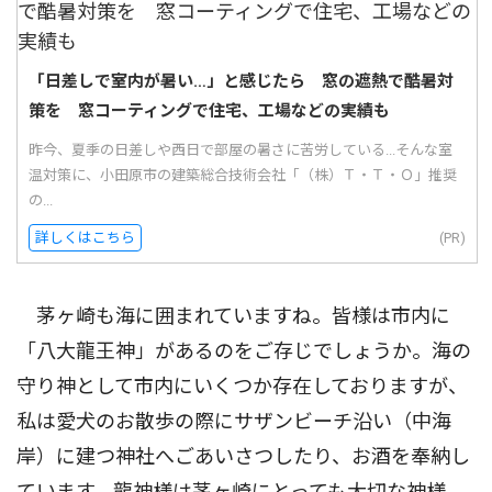
「日差しで室内が暑い…」と感じたら 窓の遮熱で酷暑対
策を 窓コーティングで住宅、工場などの実績も
昨今、夏季の日差しや西日で部屋の暑さに苦労している...そんな室
温対策に、小田原市の建築総合技術会社「（株）Ｔ・Ｔ・Ｏ」推奨
の...
詳しくはこちら
(PR)
茅ヶ崎も海に囲まれていますね。皆様は市内に
「八大龍王神」があるのをご存じでしょうか。海の
守り神として市内にいくつか存在しておりますが、
私は愛犬のお散歩の際にサザンビーチ沿い（中海
岸）に建つ神社へごあいさつしたり、お酒を奉納し
ています。龍神様は茅ヶ崎にとっても大切な神様。