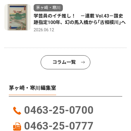
茅ヶ崎・寒川
学芸員のイチ推し！ －連載 Vol.43－国史
跡指定100年、幻の馬入橋から｢古相模川｣へ
2026.06.12
コラム一覧
茅ヶ崎・寒川編集室
0463-25-0700
0463-25-0777