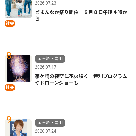
2026.07.23
どまんなか祭り開催 ８月８日午後４時か
ら
社会
8
茅ヶ崎・寒川
2026.07.17
茅ケ崎の夜空に花火咲く 特別プログラム
やドローンショーも
社会
9
茅ヶ崎・寒川
2026.07.24