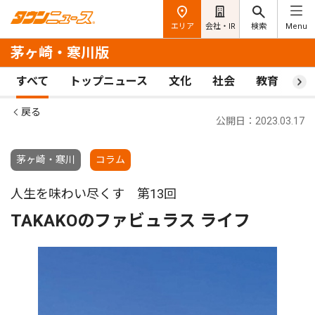
エリア
会社・IR
検索
Menu
茅ヶ崎・寒川版
すべて
トップニュース
文化
社会
教育
ス
戻る
公開日：2023.03.17
茅ヶ崎・寒川
コラム
人生を味わい尽くす 第13回
TAKAKOのファビュラス ライフ