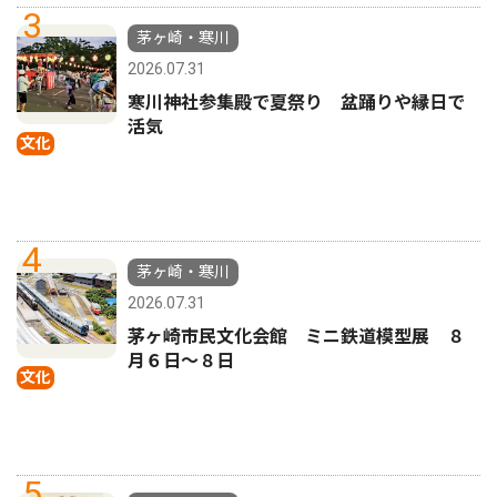
3
茅ヶ崎・寒川
2026.07.31
寒川神社参集殿で夏祭り 盆踊りや縁日で
活気
文化
4
茅ヶ崎・寒川
2026.07.31
茅ヶ崎市民文化会館 ミニ鉄道模型展 ８
月６日〜８日
文化
5