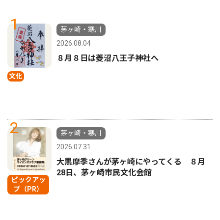
1
茅ヶ崎・寒川
2026.08.04
８月８日は菱沼八王子神社へ
文化
2
茅ヶ崎・寒川
2026.07.31
大黒摩季さんが茅ヶ崎にやってくる ８月
28日、茅ヶ崎市民文化会館
ピックアッ
プ（PR）