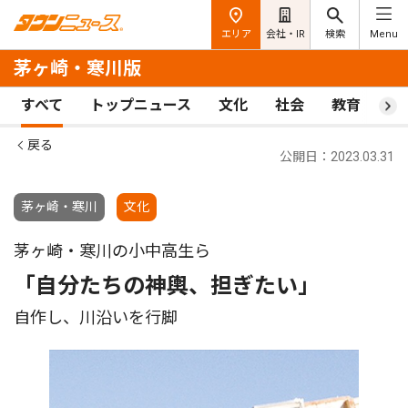
エリア
会社・IR
検索
Menu
茅ヶ崎・寒川版
すべて
トップニュース
文化
社会
教育
ス
戻る
公開日：2023.03.31
茅ヶ崎・寒川
文化
茅ヶ崎・寒川の小中高生ら
「自分たちの神輿、担ぎたい」
自作し、川沿いを行脚