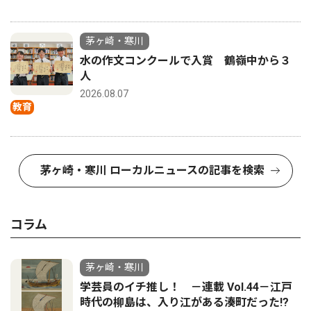
茅ヶ崎・寒川
水の作文コンクールで入賞 鶴嶺中から３
人
2026.08.07
教育
茅ヶ崎・寒川 ローカルニュースの記事を検索
コラム
茅ヶ崎・寒川
学芸員のイチ推し！ －連載 Vol.44－江戸
時代の柳島は、入り江がある湊町だった!?