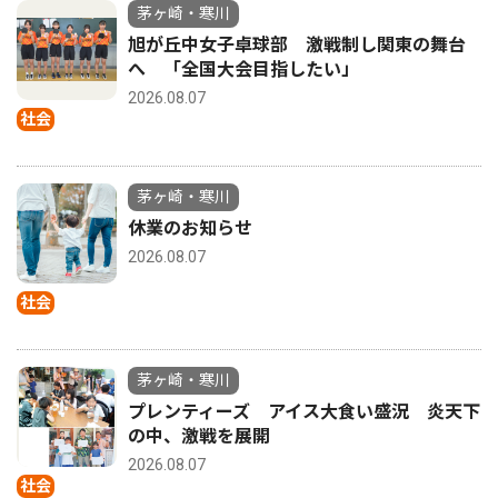
茅ヶ崎・寒川
旭が丘中女子卓球部 激戦制し関東の舞台
へ 「全国大会目指したい」
2026.08.07
社会
茅ヶ崎・寒川
休業のお知らせ
2026.08.07
社会
茅ヶ崎・寒川
プレンティーズ アイス大食い盛況 炎天下
の中、激戦を展開
2026.08.07
社会