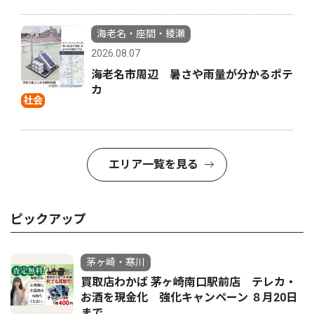
海老名・座間・綾瀬
2026.08.07
海老名市周辺 暑さや雨量が分かるポテ
カ
社会
エリア一覧を見る
ピックアップ
茅ヶ崎・寒川
買取店わかば 茅ヶ崎南口駅前店 テレカ・
お酒を現金化 強化キャンペーン ８月20日
まで