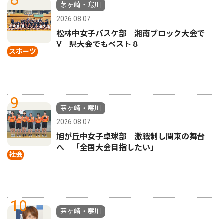
茅ヶ崎・寒川
2026.08.07
松林中女子バスケ部 湘南ブロック大会で
Ⅴ 県大会でもベスト８
スポーツ
9
茅ヶ崎・寒川
2026.08.07
旭が丘中女子卓球部 激戦制し関東の舞台
へ 「全国大会目指したい」
社会
10
茅ヶ崎・寒川