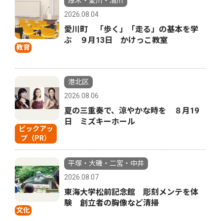
厚木・愛川・清川
2026.08.04
愛川町 「歩く」「走る」の基本を学
ぶ ９月13日 かけっこ教室
教育
港北区
2026.08.06
夏の三重奏で、涼やかな時を ８月19
日 ミズキーホール
ピックアッ
プ（PR）
平塚・大磯・二宮・中井
2026.08.07
東海大学松前記念館 彫刻メンテを体
験 創立者の胸像など清掃
文化