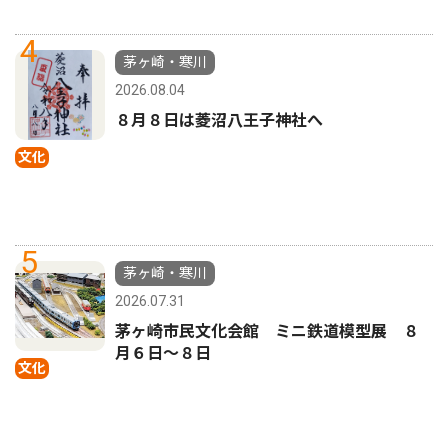
4
茅ヶ崎・寒川
2026.08.04
８月８日は菱沼八王子神社へ
文化
5
茅ヶ崎・寒川
2026.07.31
茅ヶ崎市民文化会館 ミニ鉄道模型展 ８
月６日〜８日
文化