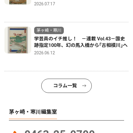
2026.07.17
茅ヶ崎・寒川
学芸員のイチ推し！ －連載 Vol.43－国史
跡指定100年、幻の馬入橋から｢古相模川｣へ
2026.06.12
コラム一覧
茅ヶ崎・寒川編集室