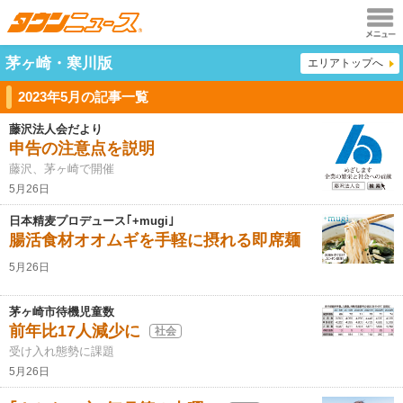
メニュ
茅ヶ崎・寒川版
エリアトップへ
ー
2023年5月の記事一覧
藤沢法人会だより
申告の注意点を説明
藤沢、茅ヶ崎で開催
5月26日
日本精麦プロデュース｢+mugi｣
腸活食材オオムギを手軽に摂れる即席麺
5月26日
茅ヶ崎市待機児童数
前年比17人減少に
社会
受け入れ態勢に課題
5月26日