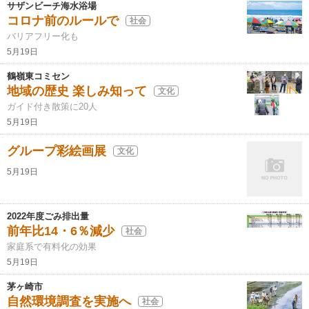
サザンビーチ海水浴場
コロナ前のルールで
社会
バリアフリー化も
5月19日
鶴嶺東コミセン
地域の歴史 楽しみ知って
文化
ガイド付き散策に20人
5月19日
グループ彩絵画展
文化
5月19日
2022年度ごみ排出量
前年比14・6％減少
社会
家庭系で有料化の効果
5月19日
茅ヶ崎市
自然環境調査を実施へ
社会