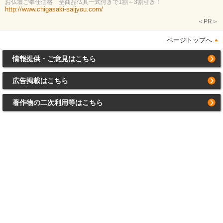
お仏壇ご奉仕価格 全商品仏具一式付きで1割～3割引き！
http://www.chigasaki-saijyou.com/
＜PR＞
ページトップへ
情報提供・ご意見はこちら
広告掲載はこちら
著作物の二次利用等はこちら