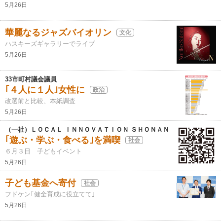
5月26日
華麗なるジャズバイオリン
文化
ハスキーズギャラリーでライブ
5月26日
33市町村議会議員
｢４人に１人｣女性に
政治
改選前と比較、本紙調査
5月26日
（一社）ＬＯＣＡＬ ＩＮＮＯＶＡＴＩＯＮ ＳＨＯＮＡＮ
｢遊ぶ・学ぶ・食べる｣を満喫
社会
６月３日 子どもイベント
5月26日
子ども基金へ寄付
社会
フドケン｢健全育成に役立てて｣
5月26日