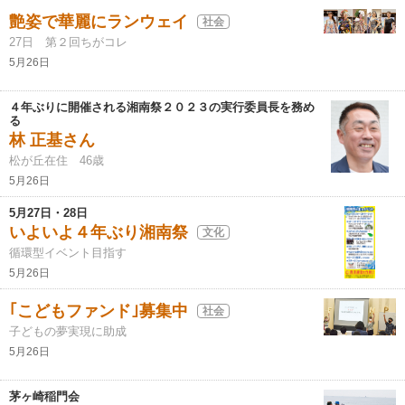
艶姿で華麗にランウェイ
社会
27日 第２回ちがコレ
5月26日
４年ぶりに開催される湘南祭２０２３の実行委員長を務め
る
林 正基さん
松が丘在住 46歳
5月26日
5月27日・28日
いよいよ４年ぶり湘南祭
文化
循環型イベント目指す
5月26日
｢こどもファンド｣募集中
社会
子どもの夢実現に助成
5月26日
茅ヶ崎稲門会