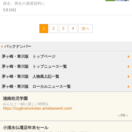
保全、再生の基礎資料に
5月19日
1
2
3
4
次へ
茅ヶ崎・寒川版 トップページ
茅ヶ崎・寒川版 トップニュース一覧
茅ヶ崎・寒川版 人物風土記一覧
茅ヶ崎・寒川版 ローカルニュース一覧
湘南幼児学園
みんなと一緒に楽しい時間を
https://sygkramskolan.amebaownd.com/
＜PR＞
小清水仏壇店年末セール