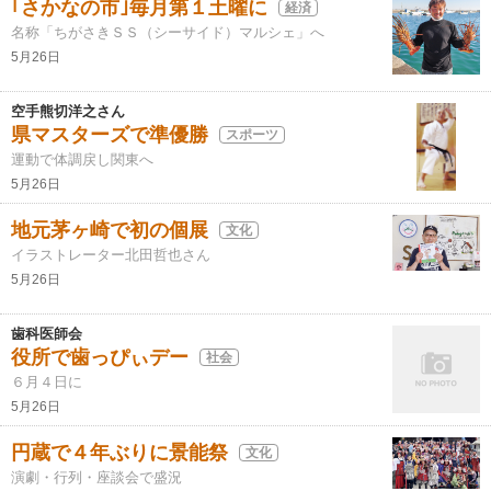
｢さかなの市｣毎月第１土曜に
経済
名称「ちがさきＳＳ（シーサイド）マルシェ」へ
5月26日
空手熊切洋之さん
県マスターズで準優勝
スポーツ
運動で体調戻し関東へ
5月26日
地元茅ヶ崎で初の個展
文化
イラストレーター北田哲也さん
5月26日
歯科医師会
役所で歯っぴぃデー
社会
６月４日に
5月26日
円蔵で４年ぶりに景能祭
文化
演劇・行列・座談会で盛況