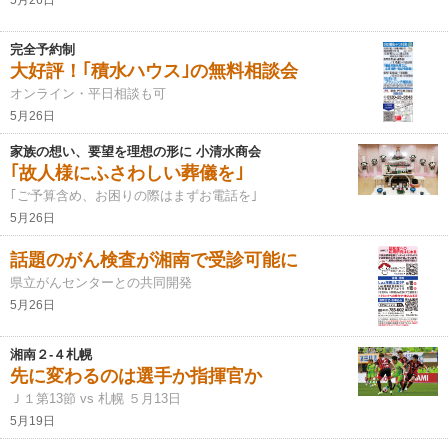
5月26日
完全予約制
大好評！｢積水ハウス｣の無料相談会
オンライン・平日相談も可
5月26日
家族の想い、要望を理想の形に 小清水商会
｢故人様にふさわしい葬儀を｣
｢ご予算含め、お困りの際はまずお電話を｣
5月26日
話題のがん検査が湘南で受診可能に
県立がんセンターとの共同開発
5月26日
湘南２-４札幌
先に変わるのは選手か指揮官か
Ｊ１第13節 vs 札幌 ５月13日
5月19日