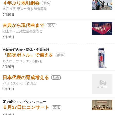
４年ぶり地引網会
社会
６月４日 早大出身参加者募集
5月26日
古典から現代曲まで
文化
池上箏・三絃教室の発表会
5月26日
自治会町内会・団体・企業向け
「防災ボトル」で備えを
社会
名入れ、オリジナル制作も
5月26日
日本代表の育成考える
社会
27日にスケボー講演会
5月26日
茅ヶ崎ウィンドシンフォニー
６月17日にコンサート
文化