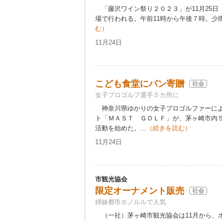
「藤沢ワイン祭り２０２３」が11月25日
場で行われる。午前11時から午後７時。少雨
む）
11月24日
こども食堂にパン寄贈
社会
女子プロゴルフ選手５カ所に
神奈川県ゆかりの女子プロゴルファーによ
ト「ＭＡＳＴ ＧＯＬＦ」が、茅ヶ崎市内
活動を始めた。...
（続きを読む）
11月24日
市観光協会
限定オーナメント販売
社会
姉妹都市ホノルルで人気
（一社）茅ヶ崎市観光協会は11月から、