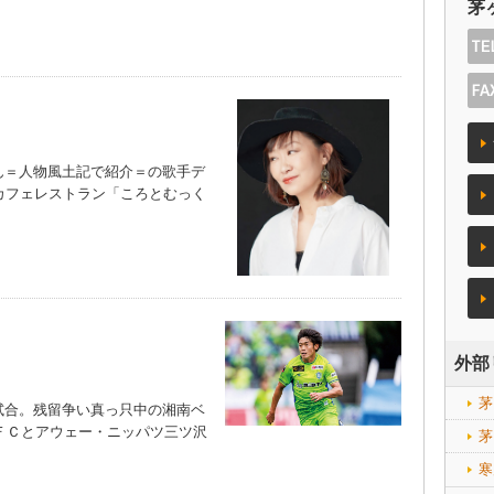
茅
＝人物風土記で紹介＝の歌手デ
カフェレストラン「ころとむっく
外部
茅
合。残留争い真っ只中の湘南ベ
浜ＦＣとアウェー・ニッパツ三ツ沢
茅
寒