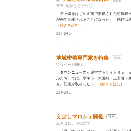
来年､配信などで公開
茅ヶ崎をはじめ湘南で撮影された短編映画
が来年公開されることになった。 同作は約3
（続きを読む）
11月24日
地域密着専門家を特集
文化
特設ページ開設
タウンニュースが運営するサイトＲａｒｅ
ルたち」では、平塚市・大磯町・二宮町・
介。記者が取材したレ...
（続きを読む）
11月24日
えぼしマロシェ開催
社会
12月２日、市役所で