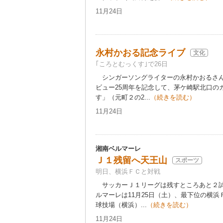
11月24日
永村かおる記念ライブ
文化
｢ころとむっくす｣で26日
シンガーソングライターの永村かおるさん
ビュー25周年を記念して、茅ケ崎駅北口の
す」（元町２の2...
（続きを読む）
11月24日
湘南ベルマーレ
Ｊ１残留へ天王山
スポーツ
明日、横浜ＦＣと対戦
サッカーＪ１リーグは残すところあと２試
ルマーレは11月25日（土）、最下位の横
球技場（横浜）...
（続きを読む）
11月24日