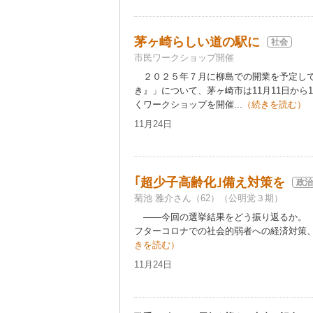
茅ヶ崎らしい道の駅に
社会
市民ワークショップ開催
２０２５年７月に柳島での開業を予定して
き』」について、茅ヶ崎市は11月11日から
くワークショップを開催...
（続きを読む）
11月24日
｢超少子高齢化｣備え対策を
政治
菊池 雅介さん（62）（公明党３期）
――今回の選挙結果をどう振り返るか。 
フターコロナでの社会的弱者への経済対策、
きを読む）
11月24日