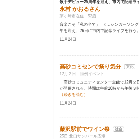
歌手デビュー25周年を迎え、市内で記念ラ
永村 かおるさん
茅ヶ崎市在住 52歳
音楽こそ「私の全て」 ○…シンガーソング
年を迎え、26日に市内で記念ライブを行う。
11月24日
高砂コミセンで祭り気分
文化
12月２日 恒例イベント
高砂コミュニティセンター全館で12月２
が開催される。時間は午前10時から午後３時
（続きを読む）
11月24日
藤沢駅前でワイン祭
社会
25日 北口サンパール広場