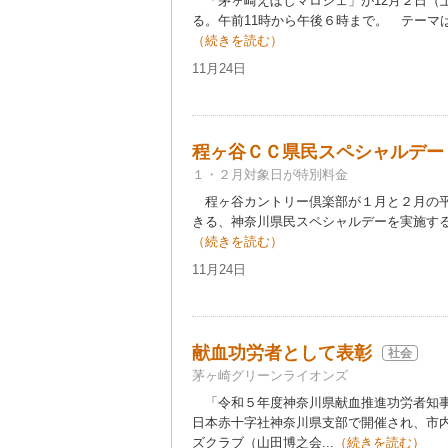
「茅ヶ崎えぼしマロシェ」が12月２日（
る。午前11時から午後６時まで。 テーマは
（続きを読む）
11月24日
程ヶ谷ＣＣ県民スペシャルデー
１・２月対象日が特別料金
程ヶ谷カントリー倶楽部が１月と２月の平
きる、神奈川県民スペシャルデーを実施する。
（続きを読む）
11月24日
献血功労者として表彰
社会
茅ヶ崎グリーンライオンズ
「令和５年度神奈川県献血推進功労者知事表
日本赤十字社神奈川県支部で開催され、市
ズクラブ（山田博之会...
（続きを読む）