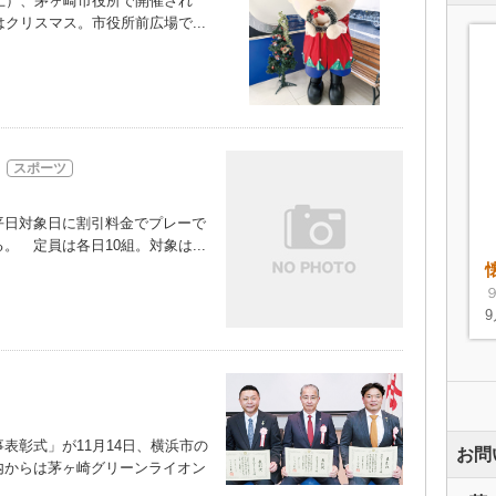
土）、茅ヶ崎市役所で開催され
クリスマス。市役所前広場で...
スポーツ
日対象日に割引料金でプレーで
 定員は各日10組。対象は...
彰式」が11月14日、横浜市の
お問
内からは茅ヶ崎グリーンライオン