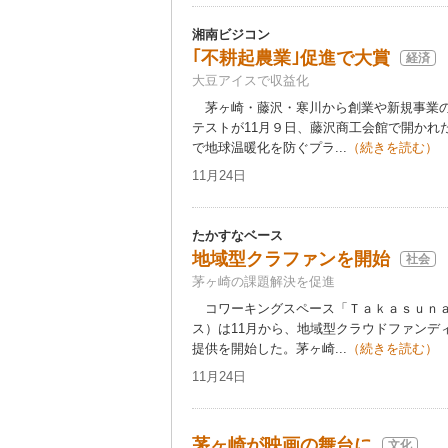
湘南ビジコン
｢不耕起農業｣促進で大賞
経済
大豆アイスで収益化
茅ヶ崎・藤沢・寒川から創業や新規事業の
テストが11月９日、藤沢商工会館で開かれ
で地球温暖化を防ぐプラ...
（続きを読む）
11月24日
たかすなベース
地域型クラファンを開始
社会
茅ヶ崎の課題解決を促進
コワーキングスペース「Ｔａｋａｓｕｎａ
ス）は11月から、地域型クラウドファンデ
提供を開始した。茅ヶ崎...
（続きを読む）
11月24日
茅ヶ崎が映画の舞台に
文化