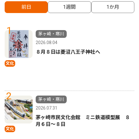
前日
1週間
1か月
1
茅ヶ崎・寒川
2026.08.04
８月８日は菱沼八王子神社へ
文化
2
茅ヶ崎・寒川
2026.07.31
茅ヶ崎市民文化会館 ミニ鉄道模型展 ８
月６日〜８日
文化