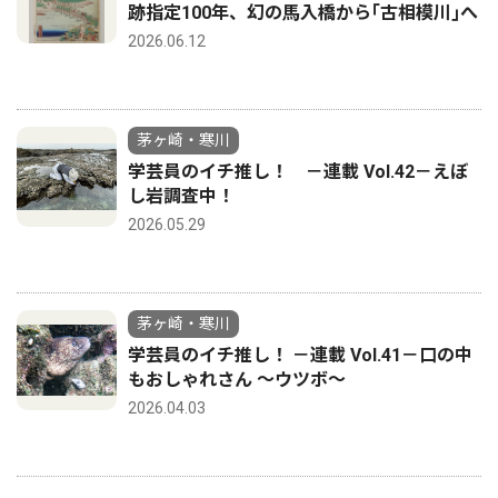
跡指定100年、幻の馬入橋から｢古相模川｣へ
2026.06.12
茅ヶ崎・寒川
学芸員のイチ推し！ －連載 Vol.42－えぼ
し岩調査中！
2026.05.29
茅ヶ崎・寒川
学芸員のイチ推し！ －連載 Vol.41－口の中
もおしゃれさん ～ウツボ～
2026.04.03