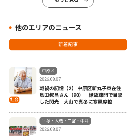
もっと見る
他のエリアのニュース
新着記事
中原区
2026.08.07
戦禍の記憶【2】 中原区新丸子東在住
島田叔昌さん（90） 縁故疎開で目撃
社会
した閃光 大山で真冬に寒風摩擦
平塚・大磯・二宮・中井
2026.08.07