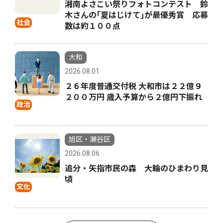
湘南よさこい祭りフォトコンテスト 鈴
木さんの｢夏はじけて｣が最優秀賞 応募
社会
数は約１００点
大和
2026.08.01
２６年度普通交付税 大和市は２２億９
２００万円 歳入予算から２億円下振れ
政治
旭区・瀬谷区
2026.08.06
追分・矢指市民の森 大輪のひまわり見
頃
文化