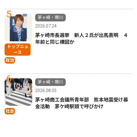
5
茅ヶ崎・寒川
2026.07.24
茅ヶ崎市長選挙 新人２氏が出馬表明 ４
年前と同じ構図か
トップニュ
ース
政治
6
茅ヶ崎・寒川
2026.08.05
茅ヶ崎商工会議所青年部 熊本地震受け募
金活動 茅ケ崎駅頭で呼びかけ
社会