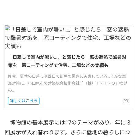
「日差しで室内が暑い…」と感じたら 窓の遮熱で酷暑対
策を 窓コーティングで住宅、工場などの実績も
昨今、夏季の日差しや西日で部屋の暑さに苦労している...そんな室
温対策に、小田原市の建築総合技術会社「（株）Ｔ・Ｔ・Ｏ」推奨
の...
詳しくはこちら
(PR)
博物館の基本展示には17のテーマがあり、年に３
回展示が入れ替わります。さらに低地の暮らしにつ