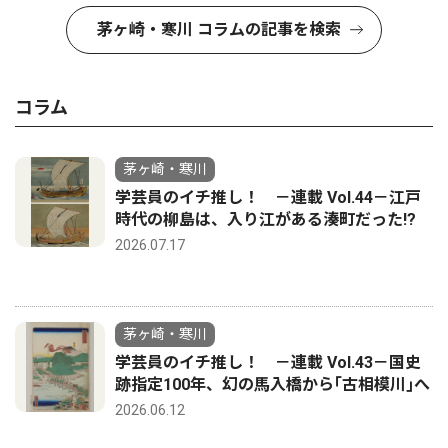
茅ヶ崎・寒川 コラムの記事を検索
コラム
茅ヶ崎・寒川
学芸員のイチ推し！ －連載 Vol.44－江戸
時代の柳島は、入り江がある湊町だった!?
2026.07.17
茅ヶ崎・寒川
学芸員のイチ推し！ －連載 Vol.43－国史
跡指定100年、幻の馬入橋から｢古相模川｣へ
2026.06.12