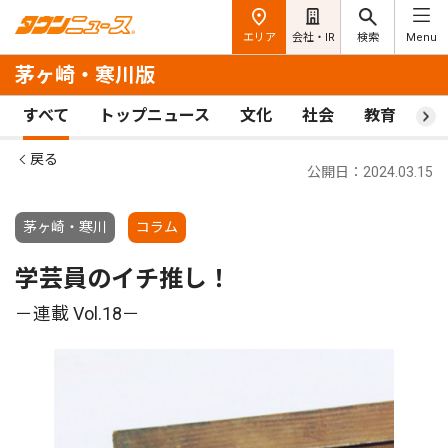
エリア
会社・IR
検索
Menu
茅ヶ崎・寒川版
すべて
トップニュース
文化
社会
教育
ス
戻る
公開日：2024.03.15
茅ヶ崎・寒川
コラム
学芸員のイチ推し！
－連載 Vol.18－