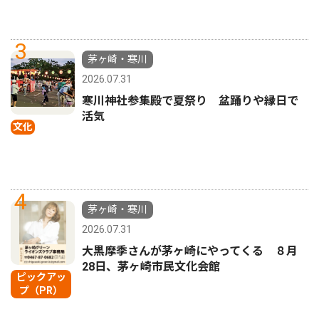
3
茅ヶ崎・寒川
2026.07.31
寒川神社参集殿で夏祭り 盆踊りや縁日で
活気
文化
4
茅ヶ崎・寒川
2026.07.31
大黒摩季さんが茅ヶ崎にやってくる ８月
28日、茅ヶ崎市民文化会館
ピックアッ
プ（PR）