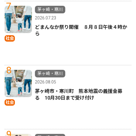
7
茅ヶ崎・寒川
2026.07.23
どまんなか祭り開催 ８月８日午後４時か
ら
社会
8
茅ヶ崎・寒川
2026.08.05
茅ヶ崎市・寒川町 熊本地震の義援金募
る 10月30日まで受け付け
社会
9