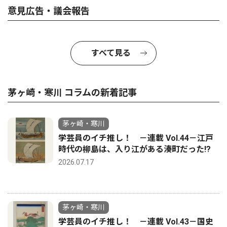
意見広告・議会報告
すべて見る
茅ヶ崎・寒川 コラムの新着記事
茅ヶ崎・寒川
学芸員のイチ推し！ －連載 Vol.44－江戸
時代の柳島は、入り江がある湊町だった!?
2026.07.17
茅ヶ崎・寒川
学芸員のイチ推し！ －連載 Vol.43－国史