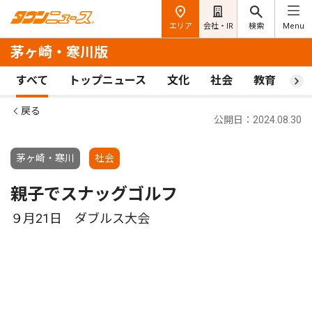
エリア
会社・IR
検索
Menu
茅ヶ崎・寒川版
すべて
トップニュース
文化
社会
教育
ス
戻る
公開日：2024.08.30
茅ヶ崎・寒川
社会
親子でスナッグゴルフ
９月21日 ダブルス大会