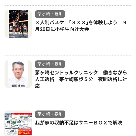
茅ヶ崎・寒川
３人制バスケ ｢３Ｘ３｣を体験しよう ９
月20日に小学生向け大会
茅ヶ崎・寒川
茅ヶ崎セントラルクリニック 働きながら
人工透析 茅ケ崎駅歩５分 夜間透析に対
応
茅ヶ崎・寒川
我が家の収納不足はサニーＢＯＸで解決