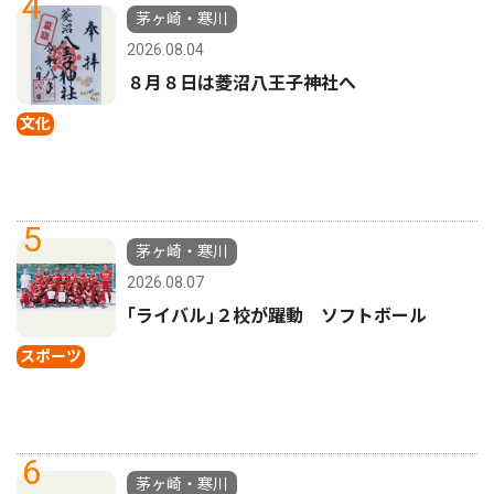
4
茅ヶ崎・寒川
2026.08.04
８月８日は菱沼八王子神社へ
文化
5
茅ヶ崎・寒川
2026.08.07
｢ライバル｣２校が躍動 ソフトボール
スポーツ
6
茅ヶ崎・寒川