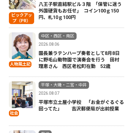
八王子駅直結駅ビル３階 ｢保管に迷う
外国硬貨もお任せ｣ コイン100ｇ150
ピックアッ
円、札10ｇ100円
プ（PR）
中区・西区・南区
2026.08.06
園長兼ラテンハープ奏者として8月8日
に野毛山動物園で演奏会を行う 田村
人物風土記
理恵さん 西区老松町在勤 52歳
平塚・大磯・二宮・中井
2026.08.07
平塚市立土屋小学校 「お金がぐるぐる
回ってた」 吉沢郵便局が出前授業
社会