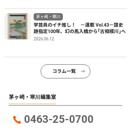
茅ヶ崎・寒川
学芸員のイチ推し！ －連載 Vol.43－国史
跡指定100年、幻の馬入橋から｢古相模川｣へ
2026.06.12
コラム一覧
茅ヶ崎・寒川編集室
0463-25-0700