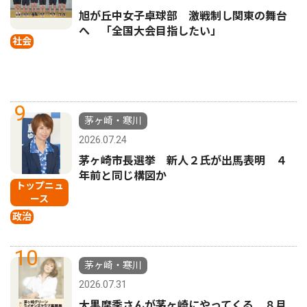
旭が丘中女子卓球部 激戦制し関東の舞台
へ 「全国大会目指したい」
社会
9
茅ヶ崎・寒川
2026.07.24
茅ヶ崎市長選挙 新人２氏が出馬表明 ４
年前と同じ構図か
トップニュ
ース
政治
10
茅ヶ崎・寒川
2026.07.31
大黒摩季さんが茅ヶ崎にやってくる ８月