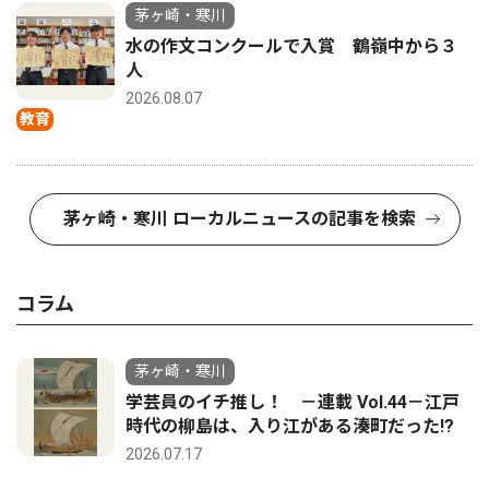
茅ヶ崎・寒川
水の作文コンクールで入賞 鶴嶺中から３
人
2026.08.07
教育
茅ヶ崎・寒川 ローカルニュースの記事を検索
コラム
茅ヶ崎・寒川
学芸員のイチ推し！ －連載 Vol.44－江戸
時代の柳島は、入り江がある湊町だった!?
2026.07.17