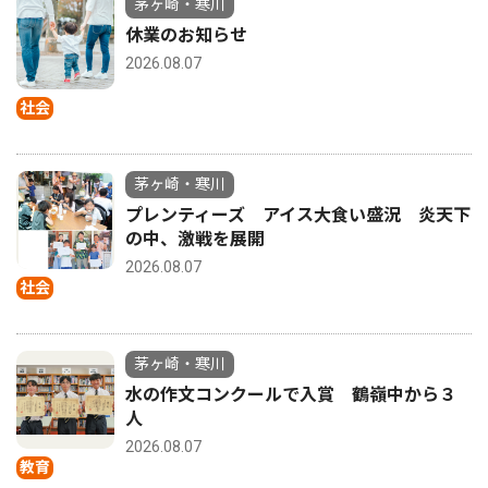
茅ヶ崎・寒川
休業のお知らせ
2026.08.07
社会
茅ヶ崎・寒川
プレンティーズ アイス大食い盛況 炎天下
の中、激戦を展開
2026.08.07
社会
茅ヶ崎・寒川
水の作文コンクールで入賞 鶴嶺中から３
人
2026.08.07
教育