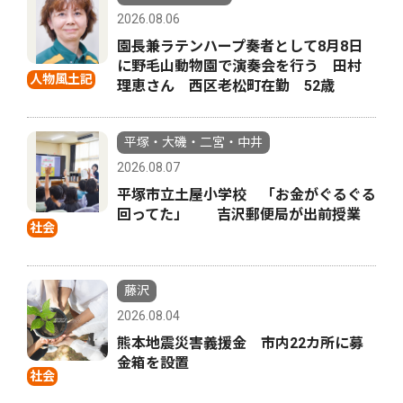
2026.08.06
園長兼ラテンハープ奏者として8月8日
に野毛山動物園で演奏会を行う 田村
人物風土記
理恵さん 西区老松町在勤 52歳
平塚・大磯・二宮・中井
2026.08.07
平塚市立土屋小学校 「お金がぐるぐる
回ってた」 吉沢郵便局が出前授業
社会
藤沢
2026.08.04
熊本地震災害義援金 市内22カ所に募
金箱を設置
社会