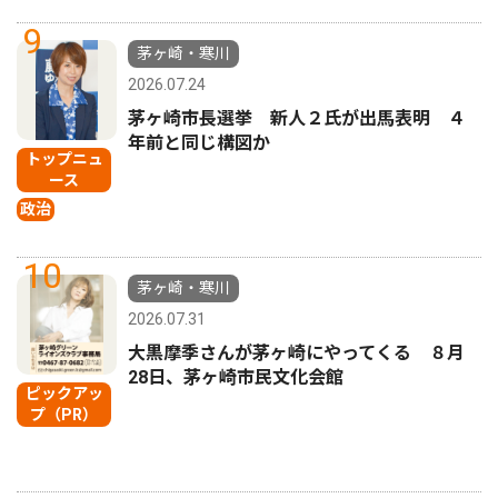
9
茅ヶ崎・寒川
2026.07.24
茅ヶ崎市長選挙 新人２氏が出馬表明 ４
年前と同じ構図か
トップニュ
ース
政治
10
茅ヶ崎・寒川
2026.07.31
大黒摩季さんが茅ヶ崎にやってくる ８月
28日、茅ヶ崎市民文化会館
ピックアッ
プ（PR）