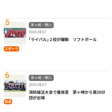
5
茅ヶ崎・寒川
2026.08.07
｢ライバル｣２校が躍動 ソフトボール
スポーツ
6
茅ヶ崎・寒川
2026.08.07
消防操法大会で優良賞 茅ヶ崎から第20分
団が出場
社会