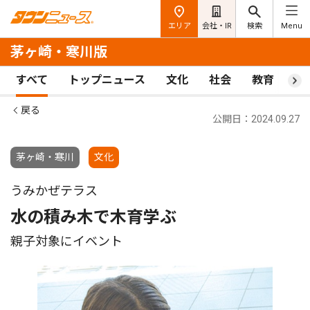
エリア
会社・IR
検索
Menu
茅ヶ崎・寒川版
すべて
トップニュース
文化
社会
教育
ス
戻る
公開日：2024.09.27
茅ヶ崎・寒川
文化
うみかぜテラス
水の積み木で木育学ぶ
親子対象にイベント