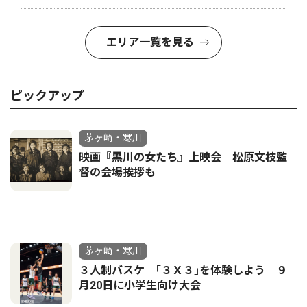
エリア一覧を見る
ピックアップ
茅ヶ崎・寒川
映画『黒川の女たち』上映会 松原文枝監
督の会場挨拶も
茅ヶ崎・寒川
３人制バスケ ｢３Ｘ３｣を体験しよう ９
月20日に小学生向け大会