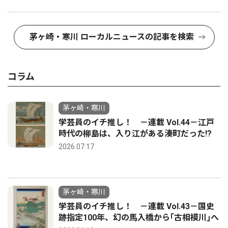
茅ヶ崎・寒川 ローカルニュースの記事を検索
コラム
茅ヶ崎・寒川
学芸員のイチ推し！ －連載 Vol.44－江戸
時代の柳島は、入り江がある湊町だった!?
2026.07.17
茅ヶ崎・寒川
学芸員のイチ推し！ －連載 Vol.43－国史
跡指定100年、幻の馬入橋から｢古相模川｣へ