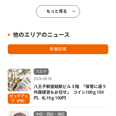
もっと見る
他のエリアのニュース
新着記事
八王子
2026.08.06
八王子駅直結駅ビル３階 ｢保管に迷う
外国硬貨もお任せ｣ コイン100ｇ150
ピックアッ
円、札10ｇ100円
プ（PR）
中区・西区・南区