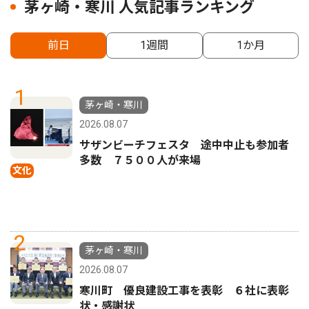
茅ヶ崎・寒川 人気記事ランキング
前日
1週間
1か月
1
茅ヶ崎・寒川
2026.08.07
サザンビーチフェスタ 途中中止も参加者
多数 ７５００人が来場
文化
2
茅ヶ崎・寒川
2026.08.07
寒川町 優良建設工事を表彰 ６社に表彰
状・感謝状