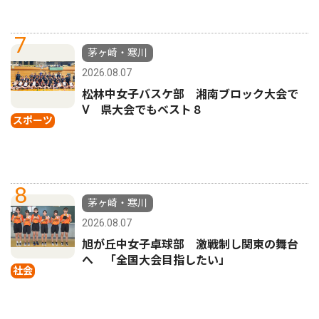
7
茅ヶ崎・寒川
2026.08.07
松林中女子バスケ部 湘南ブロック大会で
Ⅴ 県大会でもベスト８
スポーツ
8
茅ヶ崎・寒川
2026.08.07
旭が丘中女子卓球部 激戦制し関東の舞台
へ 「全国大会目指したい」
社会