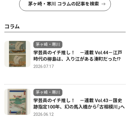
茅ヶ崎・寒川 コラムの記事を検索
コラム
茅ヶ崎・寒川
学芸員のイチ推し！ －連載 Vol.44－江戸
時代の柳島は、入り江がある湊町だった!?
2026.07.17
茅ヶ崎・寒川
学芸員のイチ推し！ －連載 Vol.43－国史
跡指定100年、幻の馬入橋から｢古相模川｣へ
2026.06.12