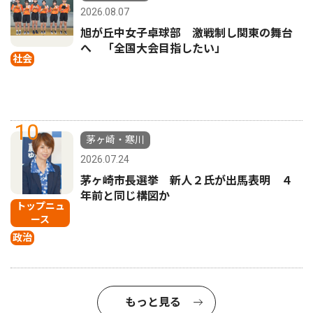
2026.08.07
旭が丘中女子卓球部 激戦制し関東の舞台
へ 「全国大会目指したい」
社会
10
茅ヶ崎・寒川
2026.07.24
茅ヶ崎市長選挙 新人２氏が出馬表明 ４
年前と同じ構図か
トップニュ
ース
政治
もっと見る