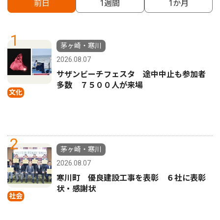
前日
1週間
1か月
1
茅ヶ崎・寒川
2026.08.07
サザンビーチフェスタ 途中中止も参加者
多数 ７５００人が来場
文化
2
茅ヶ崎・寒川
2026.08.07
寒川町 優良建設工事を表彰 ６社に表彰
状・感謝状
社会