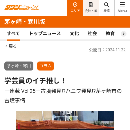
エリア
会社・IR
検索
Menu
茅ヶ崎・寒川版
すべて
トップニュース
文化
社会
教育
ス
戻る
公開日：2024.11.22
茅ヶ崎・寒川
コラム
学芸員のイチ推し！
－連載 Vol.25－古墳発見!?ハニワ発見!?茅ヶ崎市の
古墳事情