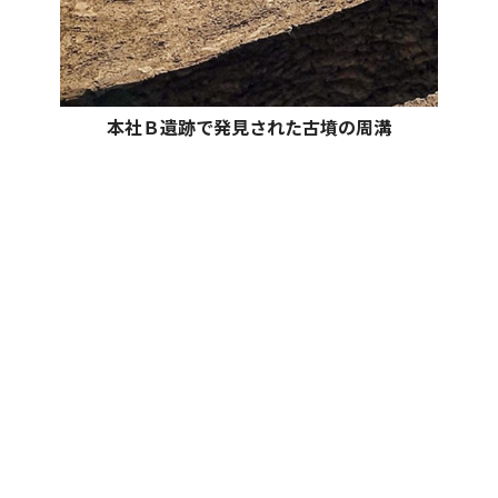
本社Ｂ遺跡で発見された古墳の周溝