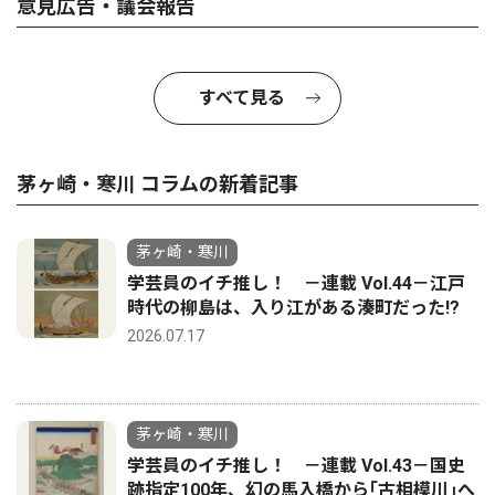
意見広告・議会報告
すべて見る
茅ヶ崎・寒川 コラムの新着記事
茅ヶ崎・寒川
学芸員のイチ推し！ －連載 Vol.44－江戸
時代の柳島は、入り江がある湊町だった!?
2026.07.17
茅ヶ崎・寒川
学芸員のイチ推し！ －連載 Vol.43－国史
跡指定100年、幻の馬入橋から｢古相模川｣へ