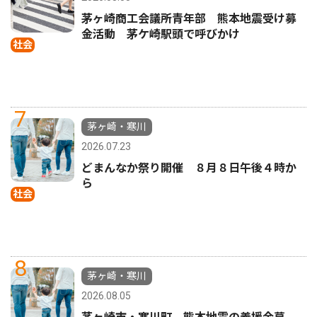
茅ヶ崎商工会議所青年部 熊本地震受け募
金活動 茅ケ崎駅頭で呼びかけ
社会
7
茅ヶ崎・寒川
2026.07.23
どまんなか祭り開催 ８月８日午後４時か
ら
社会
8
茅ヶ崎・寒川
2026.08.05