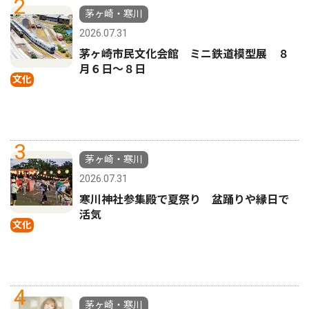
2
茅ヶ崎・寒川
2026.07.31
茅ヶ崎市民文化会館 ミニ鉄道模型展 ８
月６日〜８日
文化
3
茅ヶ崎・寒川
2026.07.31
寒川神社参集殿で夏祭り 盆踊りや縁日で
活気
文化
4
茅ヶ崎・寒川