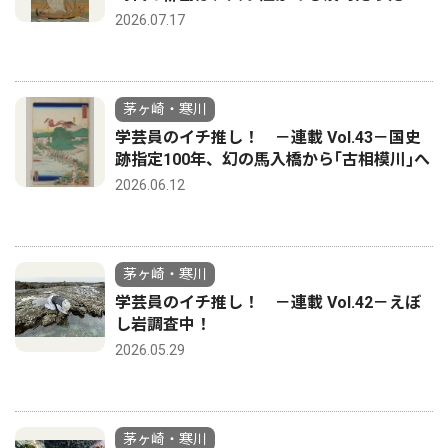
2026.07.17
茅ヶ崎・寒川
学芸員のイチ推し！ －連載 Vol.43－国史
跡指定100年、幻の馬入橋から｢古相模川｣へ
2026.06.12
茅ヶ崎・寒川
学芸員のイチ推し！ －連載 Vol.42－えぼ
し岩調査中！
2026.05.29
茅ヶ崎・寒川