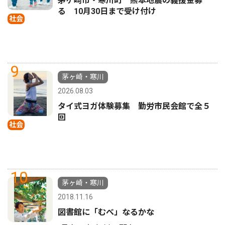
茅ヶ崎市・寒川町 熊本地震の義援金募
る 10月30日まで受け付け
社会
9
茅ヶ崎・寒川
2026.08.03
タイ式ヨガ体験募集 勤労市民会館で全５
回
社会
10
茅ヶ崎・寒川
2018.11.16
図書館に「むべ」なるかな