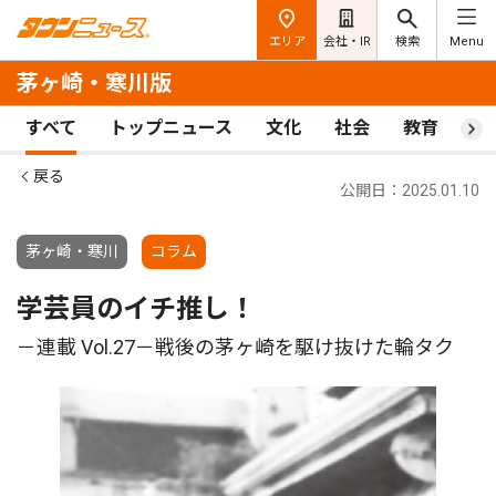
エリア
会社・IR
検索
Menu
茅ヶ崎・寒川版
すべて
トップニュース
文化
社会
教育
ス
戻る
公開日：2025.01.10
茅ヶ崎・寒川
コラム
学芸員のイチ推し！
－連載 Vol.27－戦後の茅ヶ崎を駆け抜けた輪タク