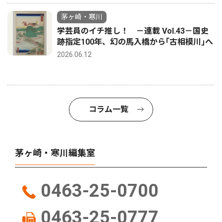
茅ヶ崎・寒川
学芸員のイチ推し！ －連載 Vol.43－国史
跡指定100年、幻の馬入橋から｢古相模川｣へ
2026.06.12
コラム一覧
茅ヶ崎・寒川編集室
0463-25-0700
0463-25-0777