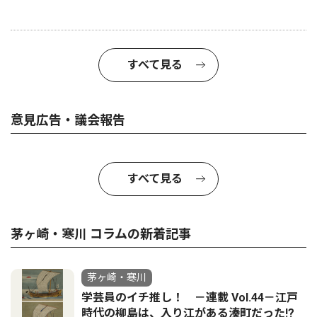
すべて見る
意見広告・議会報告
すべて見る
茅ヶ崎・寒川 コラムの新着記事
茅ヶ崎・寒川
学芸員のイチ推し！ －連載 Vol.44－江戸
時代の柳島は、入り江がある湊町だった!?