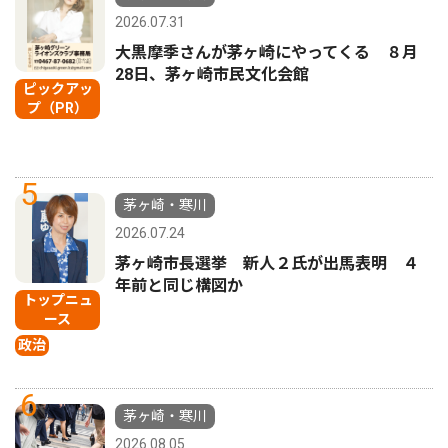
2026.07.31
大黒摩季さんが茅ヶ崎にやってくる ８月
28日、茅ヶ崎市民文化会館
ピックアッ
プ（PR）
5
茅ヶ崎・寒川
2026.07.24
茅ヶ崎市長選挙 新人２氏が出馬表明 ４
年前と同じ構図か
トップニュ
ース
政治
6
茅ヶ崎・寒川
2026.08.05