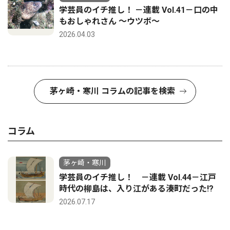
学芸員のイチ推し！ －連載 Vol.41－口の中
もおしゃれさん ～ウツボ～
2026.04.03
茅ヶ崎・寒川 コラムの記事を検索
コラム
茅ヶ崎・寒川
学芸員のイチ推し！ －連載 Vol.44－江戸
時代の柳島は、入り江がある湊町だった!?
2026.07.17