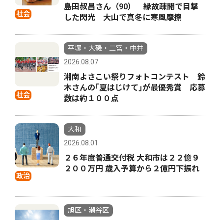
島田叔昌さん（90） 縁故疎開で目撃
社会
した閃光 大山で真冬に寒風摩擦
平塚・大磯・二宮・中井
2026.08.07
湘南よさこい祭りフォトコンテスト 鈴
木さんの｢夏はじけて｣が最優秀賞 応募
社会
数は約１００点
大和
2026.08.01
２６年度普通交付税 大和市は２２億９
２００万円 歳入予算から２億円下振れ
政治
旭区・瀬谷区