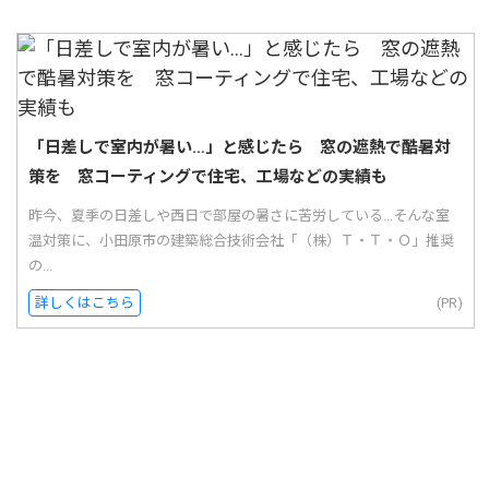
「日差しで室内が暑い…」と感じたら 窓の遮熱で酷暑対
策を 窓コーティングで住宅、工場などの実績も
昨今、夏季の日差しや西日で部屋の暑さに苦労している...そんな室
温対策に、小田原市の建築総合技術会社「（株）Ｔ・Ｔ・Ｏ」推奨
の...
詳しくはこちら
(PR)