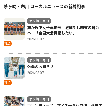
茅ヶ崎・寒川 ローカルニュースの新着記事
茅ヶ崎・寒川
旭が丘中女子卓球部 激戦制し関東の舞台
へ 「全国大会目指したい」
2026.08.07
社会
茅ヶ崎・寒川
休業のお知らせ
2026.08.07
社会
茅ヶ崎・寒川
プレンティーズ アイス大食い盛況 炎天下