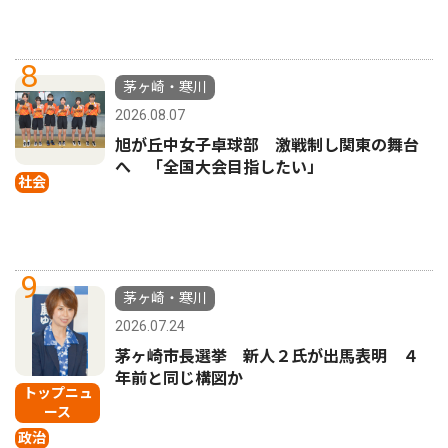
8
茅ヶ崎・寒川
2026.08.07
旭が丘中女子卓球部 激戦制し関東の舞台
へ 「全国大会目指したい」
社会
9
茅ヶ崎・寒川
2026.07.24
茅ヶ崎市長選挙 新人２氏が出馬表明 ４
年前と同じ構図か
トップニュ
ース
政治