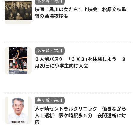
茅ヶ崎・寒川
映画『黒川の女たち』上映会 松原文枝監
督の会場挨拶も
茅ヶ崎・寒川
３人制バスケ ｢３Ｘ３｣を体験しよう ９
月20日に小学生向け大会
茅ヶ崎・寒川
茅ヶ崎セントラルクリニック 働きながら
人工透析 茅ケ崎駅歩５分 夜間透析に対
応