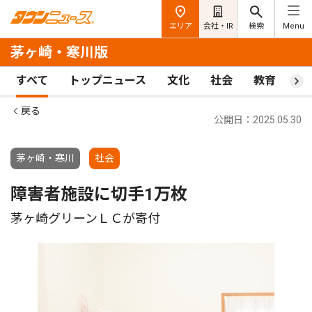
エリア
会社・IR
検索
Menu
茅ヶ崎・寒川版
すべて
トップニュース
文化
社会
教育
ス
戻る
公開日：2025.05.30
茅ヶ崎・寒川
社会
障害者施設に切手1万枚
茅ヶ崎グリーンＬＣが寄付