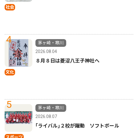
社会
4
茅ヶ崎・寒川
2026.08.04
８月８日は菱沼八王子神社へ
文化
5
茅ヶ崎・寒川
2026.08.07
｢ライバル｣２校が躍動 ソフトボール
スポーツ