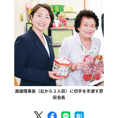
渡邊理事長（右から２人目）に切手を手渡す原
田会長