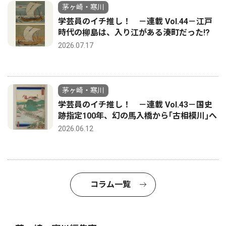
茅ヶ崎・寒川
学芸員のイチ推し！ －連載 Vol.44－江戸
時代の柳島は、入り江がある湊町だった!?
2026.07.17
茅ヶ崎・寒川
学芸員のイチ推し！ －連載 Vol.43－国史
跡指定100年、幻の馬入橋から｢古相模川｣へ
2026.06.12
コラム一覧