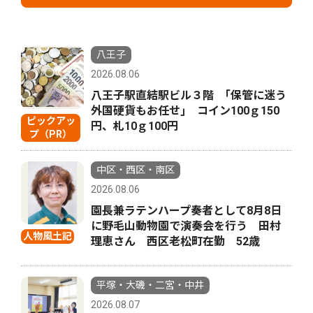
八王子
2026.08.06
八王子駅直結駅ビル３階 ｢保管に迷う
外国硬貨もお任せ｣ コイン100ｇ150
ピックアッ
円、札10ｇ100円
プ（PR）
中区・西区・南区
2026.08.06
園長兼ラテンハープ奏者として8月8日
に野毛山動物園で演奏会を行う 田村
人物風土記
理恵さん 西区老松町在勤 52歳
平塚・大磯・二宮・中井
2026.08.07