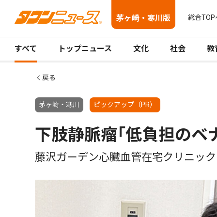
茅ヶ崎・寒川版
総合TOP
すべて
トップニュース
文化
社会
教
戻る
茅ヶ崎・寒川
ピックアップ（PR）
下肢静脈瘤｢低負担のベ
藤沢ガーデン心臓血管在宅クリニック