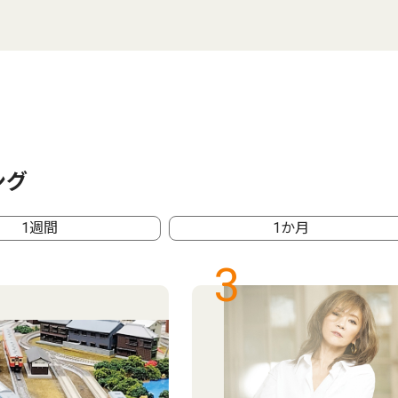
ング
1週間
1か月
3