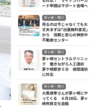
も対応！ マイナンバーカ
ード申請はサポート会場へ
茅ヶ崎・寒川
売るのは今じゃなくても大
丈夫まずは｢出張無料査定｣
から 信頼と安心の神奈中
不動産センター
茅ヶ崎・寒川
茅ヶ崎セントラルクリニッ
ク 働きながら人工透析
茅ケ崎駅歩５分 夜間透析
に対応
茅ヶ崎・寒川
大黒摩季さんが茅ヶ崎にや
ってくる ８月28日、茅ヶ
崎市民文化会館