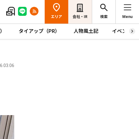
エリア
会社・IR
検索
Menu
R）
タイアップ（PR）
人物風土記
イベント
.03.06