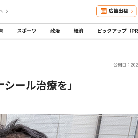
広告出稿
へ
育
スポーツ
政治
経済
ピックアップ（P
公開日：2026
ナシール治療を｣