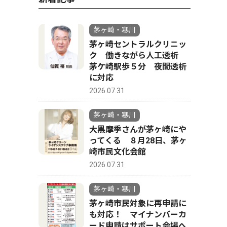
茅ヶ崎・寒川
茅ヶ崎セントラルクリニッ
ク 働きながら人工透析
茅ケ崎駅歩５分 夜間透析
に対応
2026.07.31
茅ヶ崎・寒川
大黒摩季さんが茅ヶ崎にや
ってくる ８月28日、茅ヶ
崎市民文化会館
2026.07.31
茅ヶ崎・寒川
茅ヶ崎市民対象に再申請に
も対応！ マイナンバーカ
ード申請はサポート会場へ