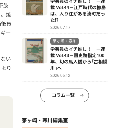
学芸員のイチ推し！ －連
下肢
載 Vol.44－江戸時代の柳島
は、入り江がある湊町だっ
う。焼
た!?
術後負
2026.07.17
ルギー
茅ヶ崎・寒川
学芸員のイチ推し！ －連
載 Vol.43－国史跡指定100
わない
年、幻の馬入橋から｢古相模
。より
川｣へ
2026.06.12
コラム一覧
茅ヶ崎・寒川編集室