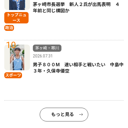
茅ヶ崎市長選挙 新人２氏が出馬表明 ４
年前と同じ構図か
トップニュ
ース
政治
10
茅ヶ崎・寒川
2026.07.31
男子８００M 速い相手と戦いたい 中島中
３年・久保寺優空
スポーツ
もっと見る