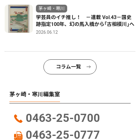
茅ヶ崎・寒川
学芸員のイチ推し！ －連載 Vol.43－国史
跡指定100年、幻の馬入橋から｢古相模川｣へ
2026.06.12
コラム一覧
茅ヶ崎・寒川編集室
0463-25-0700
0463-25-0777