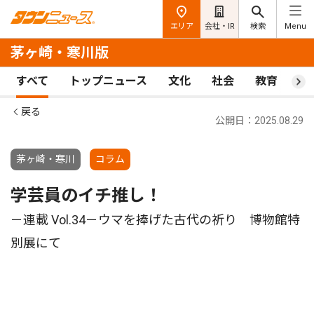
エリア
会社・IR
検索
Menu
茅ヶ崎・寒川版
すべて
トップニュース
文化
社会
教育
ス
戻る
公開日：2025.08.29
茅ヶ崎・寒川
コラム
学芸員のイチ推し！
－連載 Vol.34－ウマを捧げた古代の祈り 博物館特
別展にて