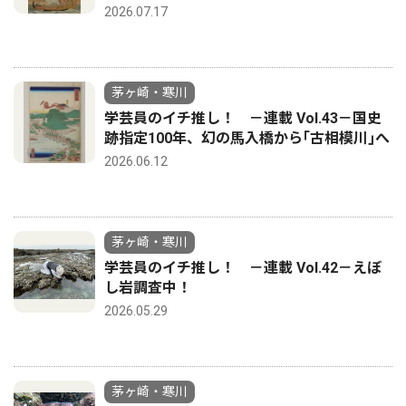
2026.07.17
茅ヶ崎・寒川
学芸員のイチ推し！ －連載 Vol.43－国史
跡指定100年、幻の馬入橋から｢古相模川｣へ
2026.06.12
茅ヶ崎・寒川
学芸員のイチ推し！ －連載 Vol.42－えぼ
し岩調査中！
2026.05.29
茅ヶ崎・寒川