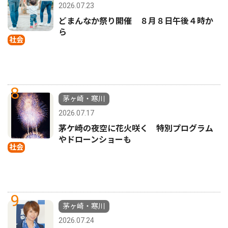
2026.07.23
どまんなか祭り開催 ８月８日午後４時か
ら
社会
8
茅ヶ崎・寒川
2026.07.17
茅ケ崎の夜空に花火咲く 特別プログラム
やドローンショーも
社会
9
茅ヶ崎・寒川
2026.07.24