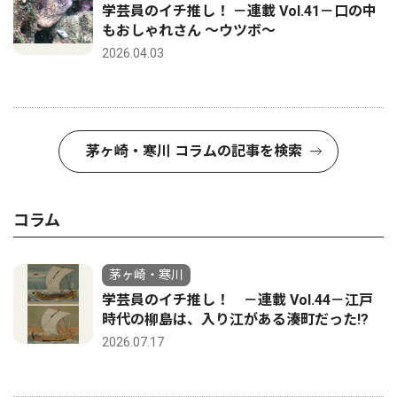
学芸員のイチ推し！ －連載 Vol.41－口の中
もおしゃれさん ～ウツボ～
2026.04.03
茅ヶ崎・寒川 コラムの記事を検索
コラム
茅ヶ崎・寒川
学芸員のイチ推し！ －連載 Vol.44－江戸
時代の柳島は、入り江がある湊町だった!?
2026.07.17