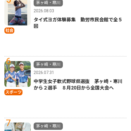
茅ヶ崎・寒川
2026.08.03
タイ式ヨガ体験募集 勤労市民会館で全５
回
社会
6
茅ヶ崎・寒川
2026.07.31
中学生女子軟式野球県選抜 茅ヶ崎・寒川
から２選手 ８月20日から全国大会へ
スポーツ
7
茅ヶ崎・寒川