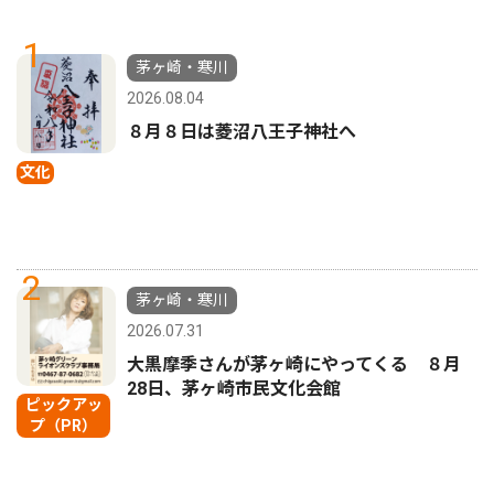
1
茅ヶ崎・寒川
2026.08.04
８月８日は菱沼八王子神社へ
文化
2
茅ヶ崎・寒川
2026.07.31
大黒摩季さんが茅ヶ崎にやってくる ８月
28日、茅ヶ崎市民文化会館
ピックアッ
プ（PR）