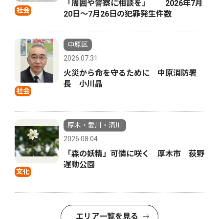
「周囲や警察に相談を」 2026年7月
社会
20日〜7月26日の犯罪発生件数
中原区
2026.07.31
火災から命を守るために 中原消防署
長 小川晶
社会
厚木・愛川・清川
2026.08.04
「森の妖精」可憐に咲く 厚木市 荻野
運動公園
文化
エリア一覧を見る