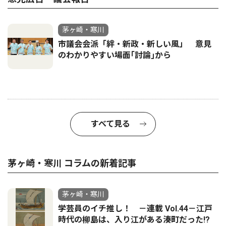
茅ヶ崎・寒川
市議会会派「絆・新政・新しい風」 意見
のわかりやすい場面｢討論｣から
すべて見る
茅ヶ崎・寒川 コラムの新着記事
茅ヶ崎・寒川
学芸員のイチ推し！ －連載 Vol.44－江戸
時代の柳島は、入り江がある湊町だった!?