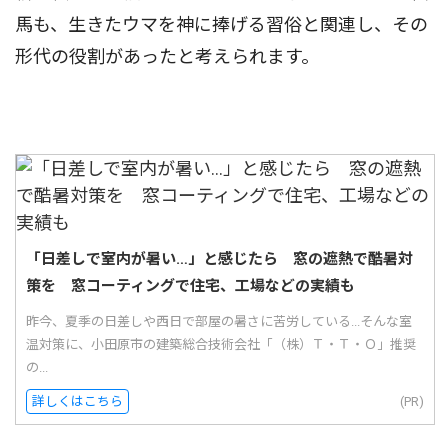
馬も、生きたウマを神に捧げる習俗と関連し、その
形代の役割があったと考えられます。
「日差しで室内が暑い…」と感じたら 窓の遮熱で酷暑対
策を 窓コーティングで住宅、工場などの実績も
昨今、夏季の日差しや西日で部屋の暑さに苦労している...そんな室
温対策に、小田原市の建築総合技術会社「（株）Ｔ・Ｔ・Ｏ」推奨
の...
詳しくはこちら
(PR)