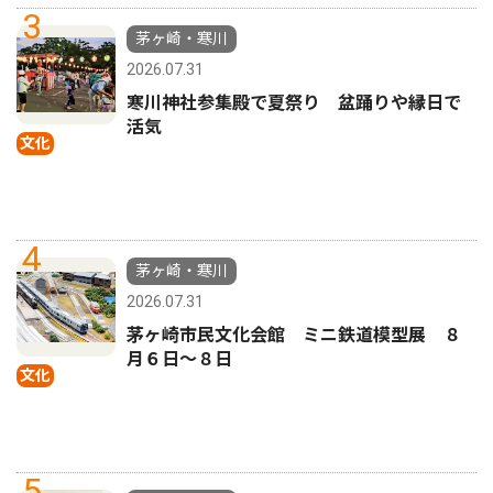
3
茅ヶ崎・寒川
2026.07.31
寒川神社参集殿で夏祭り 盆踊りや縁日で
活気
文化
4
茅ヶ崎・寒川
2026.07.31
茅ヶ崎市民文化会館 ミニ鉄道模型展 ８
月６日〜８日
文化
5