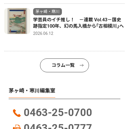
茅ヶ崎・寒川
学芸員のイチ推し！ －連載 Vol.43－国史
跡指定100年、幻の馬入橋から｢古相模川｣へ
2026.06.12
コラム一覧
茅ヶ崎・寒川編集室
0463-25-0700
0463-25-0777