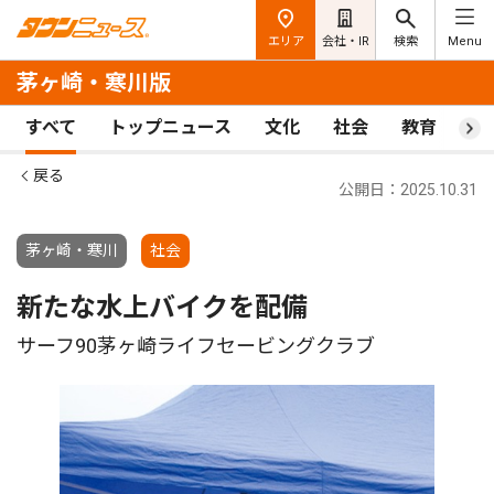
エリア
会社・IR
検索
Menu
茅ヶ崎・寒川版
すべて
トップニュース
文化
社会
教育
ス
戻る
公開日：2025.10.31
茅ヶ崎・寒川
社会
新たな水上バイクを配備
サーフ90茅ヶ崎ライフセービングクラブ