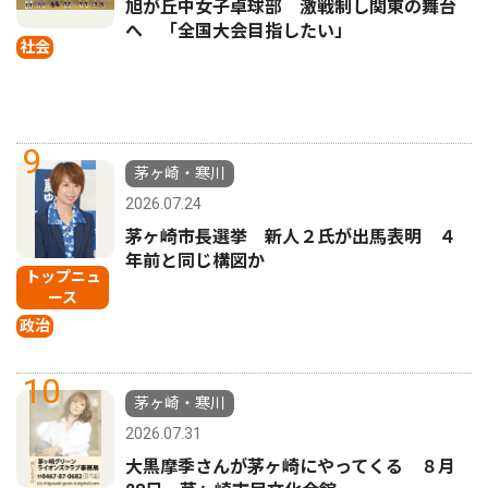
旭が丘中女子卓球部 激戦制し関東の舞台
へ 「全国大会目指したい」
社会
9
茅ヶ崎・寒川
2026.07.24
茅ヶ崎市長選挙 新人２氏が出馬表明 ４
年前と同じ構図か
トップニュ
ース
政治
10
茅ヶ崎・寒川
2026.07.31
大黒摩季さんが茅ヶ崎にやってくる ８月