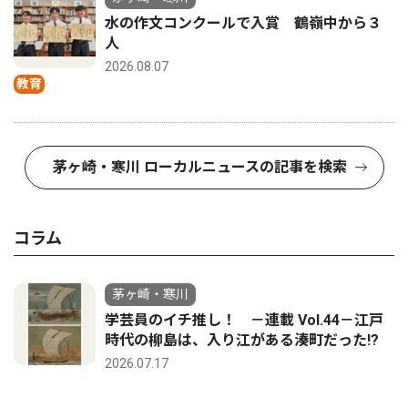
水の作文コンクールで入賞 鶴嶺中から３
人
2026.08.07
教育
茅ヶ崎・寒川 ローカルニュースの記事を検索
コラム
茅ヶ崎・寒川
学芸員のイチ推し！ －連載 Vol.44－江戸
時代の柳島は、入り江がある湊町だった!?
2026.07.17