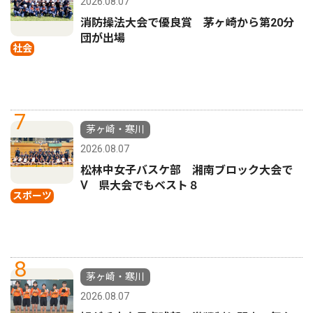
2026.08.07
消防操法大会で優良賞 茅ヶ崎から第20分
団が出場
社会
7
茅ヶ崎・寒川
2026.08.07
松林中女子バスケ部 湘南ブロック大会で
Ⅴ 県大会でもベスト８
スポーツ
8
茅ヶ崎・寒川
2026.08.07