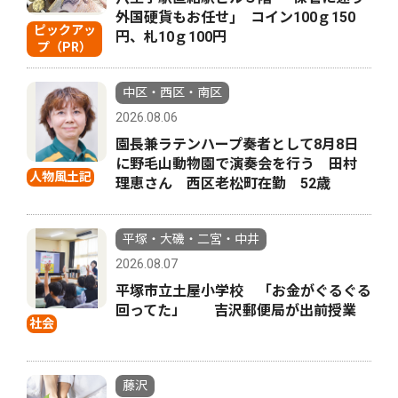
外国硬貨もお任せ｣ コイン100ｇ150
ピックアッ
円、札10ｇ100円
プ（PR）
中区・西区・南区
2026.08.06
園長兼ラテンハープ奏者として8月8日
に野毛山動物園で演奏会を行う 田村
人物風土記
理恵さん 西区老松町在勤 52歳
平塚・大磯・二宮・中井
2026.08.07
平塚市立土屋小学校 「お金がぐるぐる
回ってた」 吉沢郵便局が出前授業
社会
藤沢