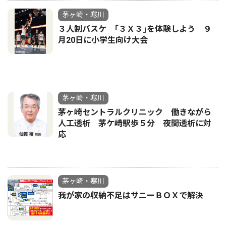
茅ヶ崎・寒川
３人制バスケ ｢３Ｘ３｣を体験しよう ９
月20日に小学生向け大会
茅ヶ崎・寒川
茅ヶ崎セントラルクリニック 働きながら
人工透析 茅ケ崎駅歩５分 夜間透析に対
応
茅ヶ崎・寒川
我が家の収納不足はサニーＢＯＸで解決