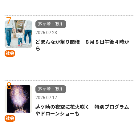
7
茅ヶ崎・寒川
2026.07.23
どまんなか祭り開催 ８月８日午後４時か
ら
社会
8
茅ヶ崎・寒川
2026.07.17
茅ケ崎の夜空に花火咲く 特別プログラム
やドローンショーも
社会