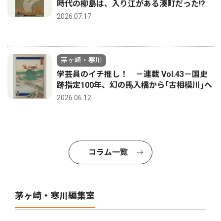
時代の柳島は、入り江がある湊町だった!?
2026.07.17
茅ヶ崎・寒川
学芸員のイチ推し！ －連載 Vol.43－国史
跡指定100年、幻の馬入橋から｢古相模川｣へ
2026.06.12
コラム一覧
茅ヶ崎・寒川編集室