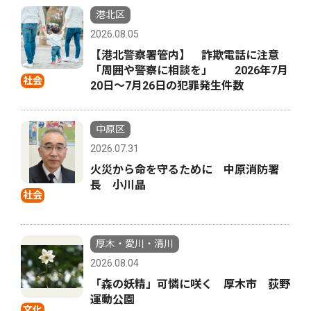
港北区
2026.08.05
【港北警察署管内】 詐欺電話に注意
「周囲や警察に相談を」 2026年7月
社会
20日〜7月26日の犯罪発生件数
中原区
2026.07.31
火災から命を守るために 中原消防署
長 小川晶
社会
厚木・愛川・清川
2026.08.04
「森の妖精」可憐に咲く 厚木市 荻野
運動公園
文化