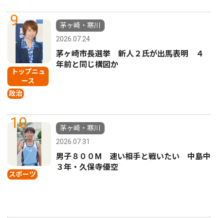
9
茅ヶ崎・寒川
2026.07.24
茅ヶ崎市長選挙 新人２氏が出馬表明 ４
年前と同じ構図か
トップニュ
ース
政治
10
茅ヶ崎・寒川
2026.07.31
男子８００M 速い相手と戦いたい 中島中
３年・久保寺優空
スポーツ