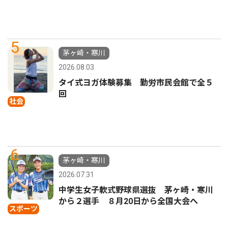
5
茅ヶ崎・寒川
2026.08.03
タイ式ヨガ体験募集 勤労市民会館で全５
回
社会
6
茅ヶ崎・寒川
2026.07.31
中学生女子軟式野球県選抜 茅ヶ崎・寒川
から２選手 ８月20日から全国大会へ
スポーツ