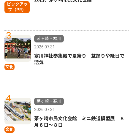
ピックアッ
プ（PR）
3
茅ヶ崎・寒川
2026.07.31
寒川神社参集殿で夏祭り 盆踊りや縁日で
活気
文化
4
茅ヶ崎・寒川
2026.07.31
茅ヶ崎市民文化会館 ミニ鉄道模型展 ８
月６日〜８日
文化