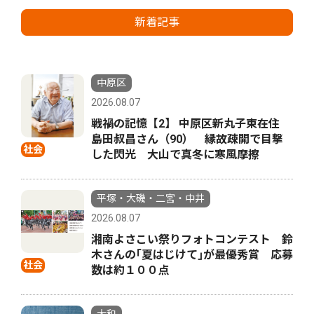
新着記事
中原区
2026.08.07
戦禍の記憶【2】 中原区新丸子東在住
島田叔昌さん（90） 縁故疎開で目撃
社会
した閃光 大山で真冬に寒風摩擦
平塚・大磯・二宮・中井
2026.08.07
湘南よさこい祭りフォトコンテスト 鈴
木さんの｢夏はじけて｣が最優秀賞 応募
社会
数は約１００点