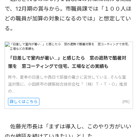
で、12月期の賞与から。市職員課では「１００人ほ
どの職員が加算の対象になるのでは」と想定してい
る。
「日差しで室内が暑い…」と感じたら 窓の遮熱で酷暑対
策を 窓コーティングで住宅、工場などの実績も
昨今、夏季の日差しや西日で部屋の暑さに苦労している...そんな室
温対策に、小田原市の建築総合技術会社「（株）Ｔ・Ｔ・Ｏ」推奨
の...
詳しくはこちら
(PR)
佐藤光市長は「まずは導入し、このやり方がいい
のか検証を続けていきたい」とした。