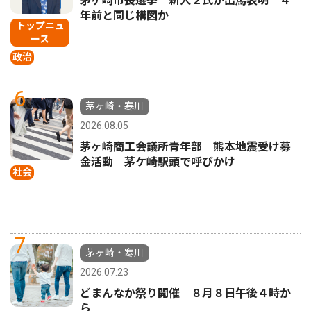
茅ヶ崎市長選挙 新人２氏が出馬表明 ４
年前と同じ構図か
トップニュ
ース
政治
6
茅ヶ崎・寒川
2026.08.05
茅ヶ崎商工会議所青年部 熊本地震受け募
金活動 茅ケ崎駅頭で呼びかけ
社会
7
茅ヶ崎・寒川
2026.07.23
どまんなか祭り開催 ８月８日午後４時か
ら