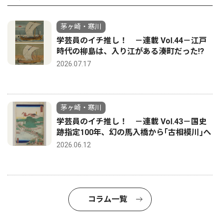
茅ヶ崎・寒川
学芸員のイチ推し！ －連載 Vol.44－江戸
時代の柳島は、入り江がある湊町だった!?
2026.07.17
茅ヶ崎・寒川
学芸員のイチ推し！ －連載 Vol.43－国史
跡指定100年、幻の馬入橋から｢古相模川｣へ
2026.06.12
コラム一覧