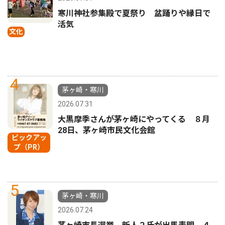
寒川神社参集殿で夏祭り 盆踊りや縁日で
活気
文化
4
茅ヶ崎・寒川
2026.07.31
大黒摩季さんが茅ヶ崎にやってくる ８月
28日、茅ヶ崎市民文化会館
ピックアッ
プ（PR）
5
茅ヶ崎・寒川
2026.07.24