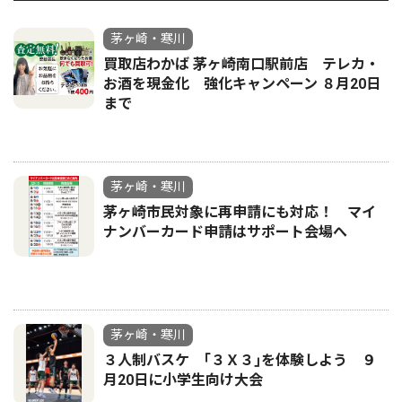
茅ヶ崎・寒川
買取店わかば 茅ヶ崎南口駅前店 テレカ・
お酒を現金化 強化キャンペーン ８月20日
まで
茅ヶ崎・寒川
茅ヶ崎市民対象に再申請にも対応！ マイ
ナンバーカード申請はサポート会場へ
茅ヶ崎・寒川
３人制バスケ ｢３Ｘ３｣を体験しよう ９
月20日に小学生向け大会