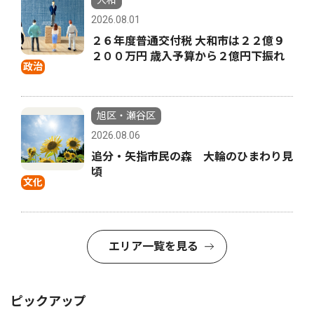
大和
2026.08.01
２６年度普通交付税 大和市は２２億９
２００万円 歳入予算から２億円下振れ
政治
旭区・瀬谷区
2026.08.06
追分・矢指市民の森 大輪のひまわり見
頃
文化
エリア一覧を見る
ピックアップ