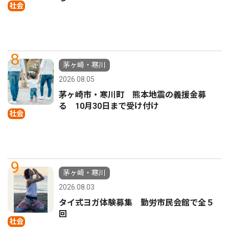
社会
8
茅ヶ崎・寒川
2026.08.05
茅ヶ崎市・寒川町 熊本地震の義援金募
る 10月30日まで受け付け
社会
9
茅ヶ崎・寒川
2026.08.03
タイ式ヨガ体験募集 勤労市民会館で全５
回
社会