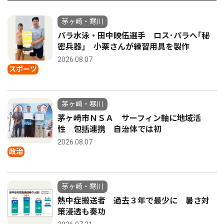
茅ヶ崎・寒川
パラ水泳・田中映伍選手 ロス･パラへ｢秘
密兵器｣ 小栗さんが練習用具を製作
2026.08.07
スポーツ
茅ヶ崎・寒川
茅ヶ崎市ＮＳＡ サーフィン軸に地域活
性 包括連携 自治体では初
2026.08.07
政治
茅ヶ崎・寒川
熱中症搬送者 過去３年で最少に 暑さ対
策浸透も奏功