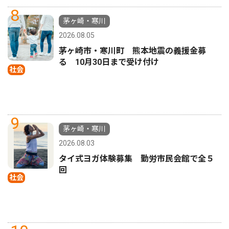
8
茅ヶ崎・寒川
2026.08.05
茅ヶ崎市・寒川町 熊本地震の義援金募
る 10月30日まで受け付け
社会
9
茅ヶ崎・寒川
2026.08.03
タイ式ヨガ体験募集 勤労市民会館で全５
回
社会