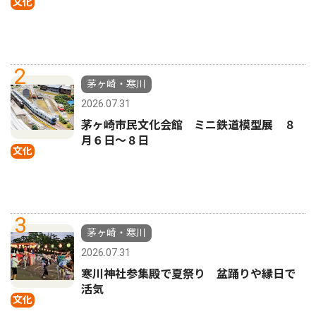
文化
2
茅ヶ崎・寒川
2026.07.31
茅ヶ崎市民文化会館 ミニ鉄道模型展 ８
月６日〜８日
文化
3
茅ヶ崎・寒川
2026.07.31
寒川神社参集殿で夏祭り 盆踊りや縁日で
活気
文化