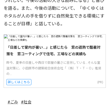
うれしい。今後の活動の大きな励みになる」と喜び
を語る。また、今後の活動について、「ゆくゆくは
ホタルが人の手を借りずに自然発生できる環境にす
ることが目標」と話している。
「日差しで室内が暑い…」と感じたら 窓の遮熱で酷暑対
策を 窓コーティングで住宅、工場などの実績も
昨今、夏季の日差しや西日で部屋の暑さに苦労している...そんな室
温対策に、小田原市の建築総合技術会社「（株）Ｔ・Ｔ・Ｏ」推奨
の...
詳しくはこちら
(PR)
#ごみ
#社会