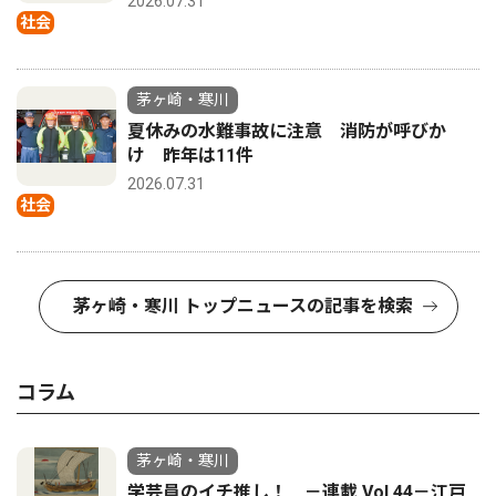
2026.07.31
社会
茅ヶ崎・寒川
夏休みの水難事故に注意 消防が呼びか
け 昨年は11件
2026.07.31
社会
茅ヶ崎・寒川 トップニュースの記事を検索
コラム
茅ヶ崎・寒川
学芸員のイチ推し！ －連載 Vol.44－江戸