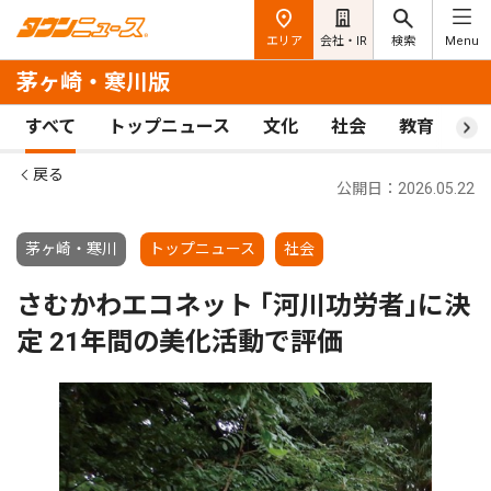
エリア
会社・IR
検索
Menu
茅ヶ崎・寒川版
すべて
トップニュース
文化
社会
教育
ス
戻る
公開日：2026.05.22
茅ヶ崎・寒川
トップニュース
社会
さむかわエコネット ｢河川功労者｣に決
定 21年間の美化活動で評価