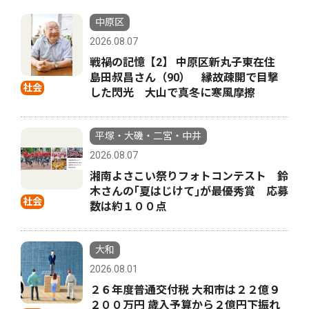
中原区
2026.08.07
戦禍の記憶【2】 中原区新丸子東在住
島田叔昌さん（90） 縁故疎開で目撃
社会
した閃光 大山で真冬に寒風摩擦
平塚・大磯・二宮・中井
2026.08.07
湘南よさこい祭りフォトコンテスト 鈴
木さんの｢夏はじけて｣が最優秀賞 応募
社会
数は約１００点
大和
2026.08.01
２６年度普通交付税 大和市は２２億９
２００万円 歳入予算から２億円下振れ