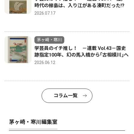
時代の柳島は、入り江がある湊町だった!?
2026.07.17
茅ヶ崎・寒川
学芸員のイチ推し！ －連載 Vol.43－国史
跡指定100年、幻の馬入橋から｢古相模川｣へ
2026.06.12
コラム一覧
茅ヶ崎・寒川編集室