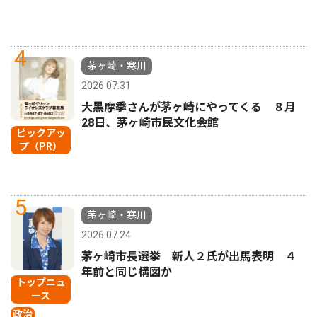
4
茅ヶ崎・寒川
2026.07.31
大黒摩季さんが茅ヶ崎にやってくる ８月
28日、茅ヶ崎市民文化会館
ピックアッ
プ（PR）
5
茅ヶ崎・寒川
2026.07.24
茅ヶ崎市長選挙 新人２氏が出馬表明 ４
年前と同じ構図か
トップニュ
ース
政治