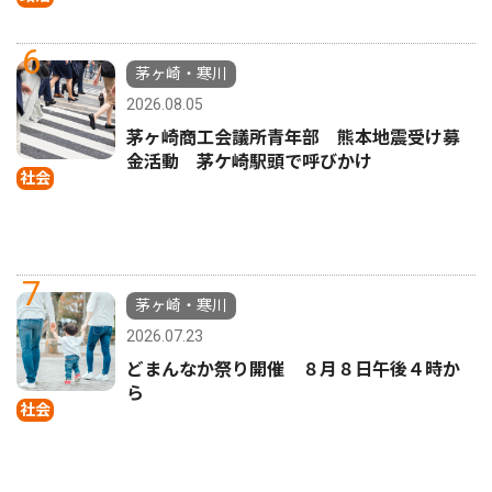
6
茅ヶ崎・寒川
2026.08.05
茅ヶ崎商工会議所青年部 熊本地震受け募
金活動 茅ケ崎駅頭で呼びかけ
社会
7
茅ヶ崎・寒川
2026.07.23
どまんなか祭り開催 ８月８日午後４時か
ら
社会