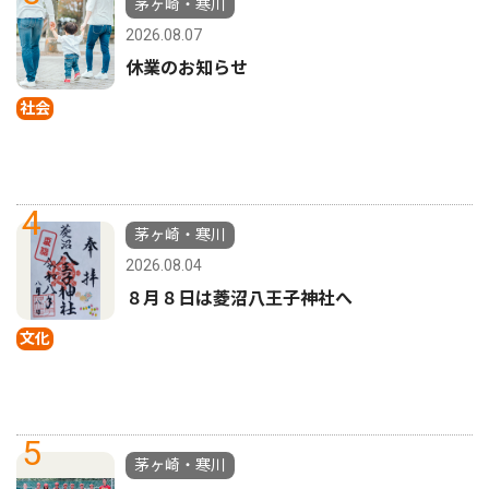
茅ヶ崎・寒川
2026.08.07
休業のお知らせ
社会
4
茅ヶ崎・寒川
2026.08.04
８月８日は菱沼八王子神社へ
文化
5
茅ヶ崎・寒川