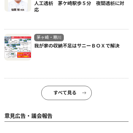
人工透析 茅ケ崎駅歩５分 夜間透析に対
応
茅ヶ崎・寒川
我が家の収納不足はサニーＢＯＸで解決
すべて見る
意見広告・議会報告