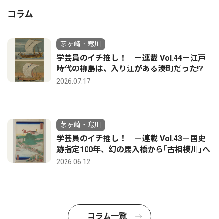
コラム
茅ヶ崎・寒川
学芸員のイチ推し！ －連載 Vol.44－江戸
時代の柳島は、入り江がある湊町だった!?
2026.07.17
茅ヶ崎・寒川
学芸員のイチ推し！ －連載 Vol.43－国史
跡指定100年、幻の馬入橋から｢古相模川｣へ
2026.06.12
コラム一覧