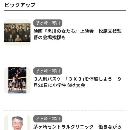
ピックアップ
茅ヶ崎・寒川
映画『黒川の女たち』上映会 松原文枝監
督の会場挨拶も
茅ヶ崎・寒川
３人制バスケ ｢３Ｘ３｣を体験しよう ９
月20日に小学生向け大会
茅ヶ崎・寒川
茅ヶ崎セントラルクリニック 働きながら