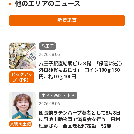
他のエリアのニュース
新着記事
八王子
2026.08.06
八王子駅直結駅ビル３階 ｢保管に迷う
外国硬貨もお任せ｣ コイン100ｇ150
ピックアッ
円、札10ｇ100円
プ（PR）
中区・西区・南区
2026.08.06
園長兼ラテンハープ奏者として8月8日
に野毛山動物園で演奏会を行う 田村
人物風土記
理恵さん 西区老松町在勤 52歳