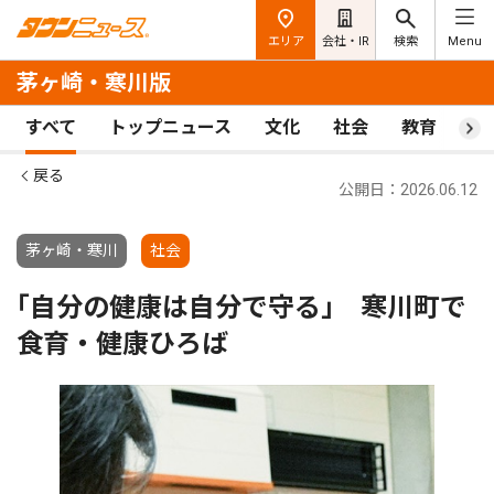
エリア
会社・IR
検索
Menu
茅ヶ崎・寒川版
すべて
トップニュース
文化
社会
教育
ス
戻る
公開日：2026.06.12
茅ヶ崎・寒川
社会
｢自分の健康は自分で守る｣ 寒川町で
食育・健康ひろば