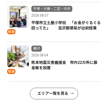
平塚・大磯・二宮・中井
2026.08.07
平塚市立土屋小学校 「お金がぐるぐる
回ってた」 吉沢郵便局が出前授業
社会
藤沢
2026.08.04
熊本地震災害義援金 市内22カ所に募
金箱を設置
社会
エリア一覧を見る