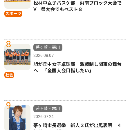
松林中女子バスケ部 湘南ブロック大会で
Ⅴ 県大会でもベスト８
スポーツ
8
茅ヶ崎・寒川
2026.08.07
旭が丘中女子卓球部 激戦制し関東の舞台
へ 「全国大会目指したい」
社会
9
茅ヶ崎・寒川
2026.07.24
茅ヶ崎市長選挙 新人２氏が出馬表明 ４