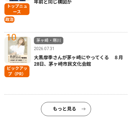
年前と同じ構図か
トップニュ
ース
政治
10
茅ヶ崎・寒川
2026.07.31
大黒摩季さんが茅ヶ崎にやってくる ８月
28日、茅ヶ崎市民文化会館
ピックアッ
プ（PR）
もっと見る