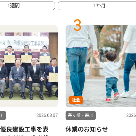
1週間
1か月
3
社会
川
2026.08.07
茅ヶ崎・寒川
2026
優良建設工事を表
休業のお知らせ