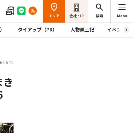
エリア
会社・IR
検索
Menu
R）
タイアップ（PR）
人物風土記
イベント
.06.12
まき
６