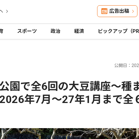
広告出稿
へ
育
スポーツ
政治
経済
ピックアップ（P
公開日：2026
公園で全6回の大豆講座〜種
026年7月〜27年1月まで全