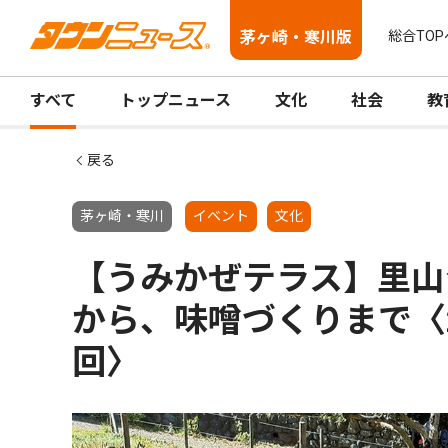
茅ヶ崎・寒川版
総合TOP
すべて
トップニュース
文化
社会
教
戻る
茅ヶ崎・寒川
イベント
文化
【うみかぜテラス】里山
から、味噌づくりまで〈2
回〉