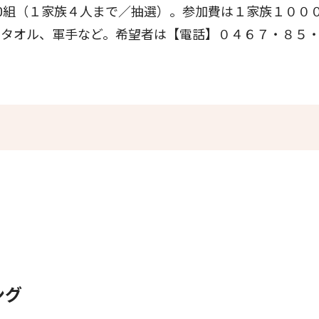
0組（１家族４人まで／抽選）。参加費は１家族１００
、タオル、軍手など。希望者は【電話】０４６７・８５
ング