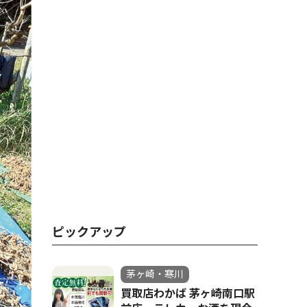
ピックアップ
茅ヶ崎・寒川
買取店わかば 茅ヶ崎南口駅