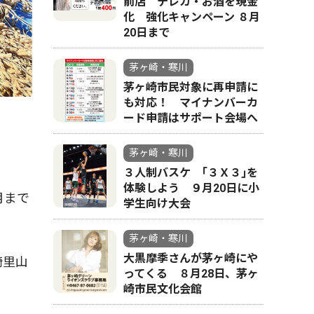
前店 テレカ・お酒を現金
化 強化キャンペーン ８月
20日まで
茅ヶ崎・寒川
茅ヶ崎市民対象に再申請に
も対応！ マイナンバーカ
ード申請はサポート会場へ
茅ヶ崎・寒川
３人制バスケ ｢３Ｘ３｣を
体験しよう ９月20日に小
月まで
学生向け大会
茅ヶ崎・寒川
大黒摩季さんが茅ヶ崎にや
崎里山
ってくる ８月28日、茅ヶ
崎市民文化会館