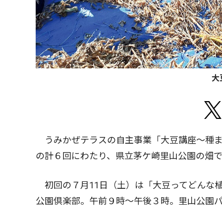
大
うみかぜテラスの自主事業「大豆講座〜種ま
の計６回にわたり、県立茅ケ崎里山公園の畑
初回の７月11日（土）は「大豆ってどんな
公園倶楽部。午前９時〜午後３時。里山公園