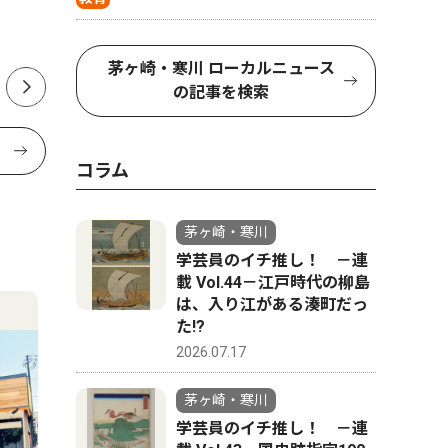
道模型展
茅ヶ崎・寒川 ローカルニュース
の記事を検索
コラム
茅ヶ崎・寒川
学芸員のイチ推し！ －連
載 Vol.44－江戸時代の柳島
は、入り江がある湊町だっ
た!?
2026.07.17
茅ヶ崎・寒川
学芸員のイチ推し！ －連