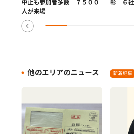
構図
中止も参加者多数 ７５００
彰 ６社
人が来場
他のエリアのニュース
新着記事