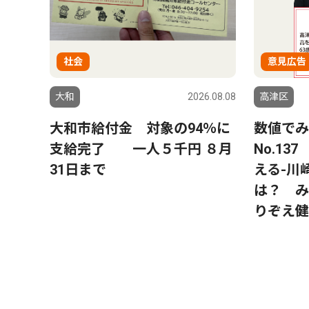
社会
意見広告
大和
2026.08.08
高津区
大和市給付金 対象の94％に
数値でみ
支給完了 一人５千円 ８月
No.1
31日まで
える-川
は？ み
りぞえ健