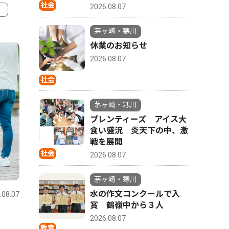
社会
2026.08.07
茅ヶ崎・寒川
4
5
休業のお知らせ
2026.08.07
社会
茅ヶ崎・寒川
プレンティーズ アイス大
食い盛況 炎天下の中、激
戦を展開
社会
2026.08.07
文化
文化
茅ヶ崎・寒川
水の作文コンクールで入
.08.07
茅ヶ崎・寒川
2026.08.04
茅ヶ崎・寒
賞 鶴嶺中から３人
８月８日は菱沼八王子神社へ
茅ヶ崎市
2026.08.07
教育