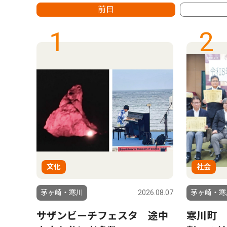
前日
1
2
文化
社会
6.07.24
茅ヶ崎・寒川
2026.08.07
茅ヶ崎・寒
氏が
サザンビーチフェスタ 途中
寒川町 