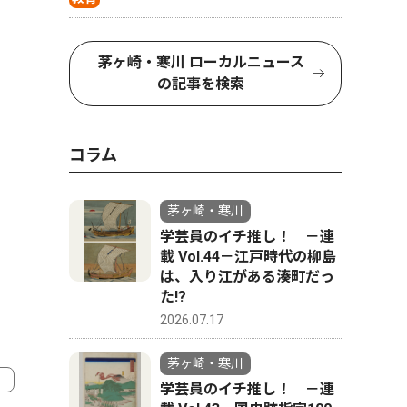
茅ヶ崎・寒川 ローカルニュース
の記事を検索
コラム
茅ヶ崎・寒川
学芸員のイチ推し！ －連
載 Vol.44－江戸時代の柳島
は、入り江がある湊町だっ
た!?
2026.07.17
茅ヶ崎・寒川
学芸員のイチ推し！ －連