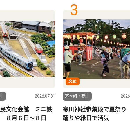
3
文化
川
2026.07.31
茅ヶ崎・寒川
2026
民文化会館 ミニ鉄
寒川神社参集殿で夏祭り
 ８月６日〜８日
踊りや縁日で活気