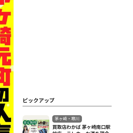
ピックアップ
茅ヶ崎・寒川
買取店わかば 茅ヶ崎南口駅