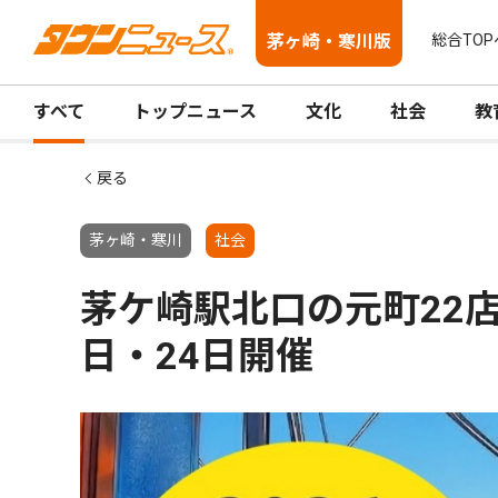
茅ヶ崎・寒川版
総合TOP
すべて
トップニュース
文化
社会
教
戻る
茅ヶ崎・寒川
社会
茅ケ崎駅北口の元町22店
日・24日開催