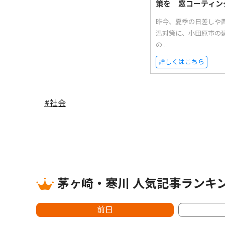
策を 窓コーティン
昨今、夏季の日差しや西
温対策に、小田原市の
の...
詳しくはこちら
#社会
茅ヶ崎・寒川 人気記事ランキ
前日