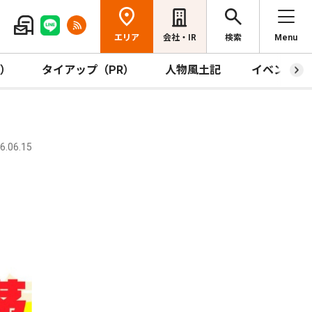
エリア
会社・IR
検索
Menu
R）
タイアップ（PR）
人物風土記
イベント
.06.15