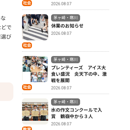
社会
2026.08.07
得な
茅ヶ崎・寒川
休業のお知らせ
などで
2026.08.07
店選び
社会
茅ヶ崎・寒川
プレンティーズ アイス大
食い盛況 炎天下の中、激
戦を展開
社会
2026.08.07
茅ヶ崎・寒川
水の作文コンクールで入
賞 鶴嶺中から３人
2026.08.07
教育