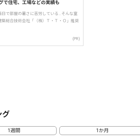
グで住宅、工場などの実績も
日で部屋の暑さに苦労している...そんな室
建築総合技術会社「（株）Ｔ・Ｔ・Ｏ」推奨
(PR)
ング
1週間
1か月