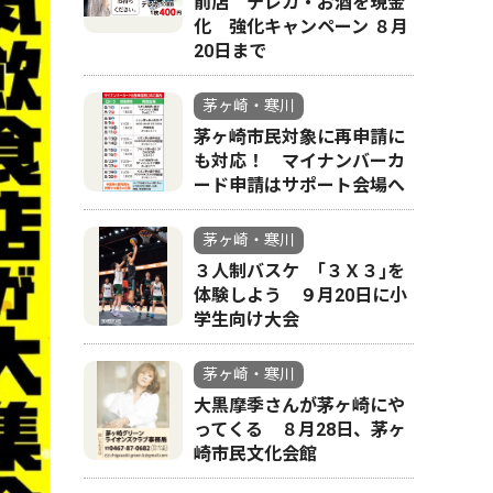
前店 テレカ・お酒を現金
化 強化キャンペーン ８月
20日まで
茅ヶ崎・寒川
茅ヶ崎市民対象に再申請に
も対応！ マイナンバーカ
ード申請はサポート会場へ
茅ヶ崎・寒川
３人制バスケ ｢３Ｘ３｣を
体験しよう ９月20日に小
学生向け大会
茅ヶ崎・寒川
大黒摩季さんが茅ヶ崎にや
ってくる ８月28日、茅ヶ
崎市民文化会館