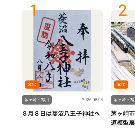
1
2
文化
文化
6.08.06
茅ヶ崎・寒川
2026.08.04
茅ヶ崎・寒
よう
８月８日は菱沼八王子神社へ
茅ヶ崎市
道模型展