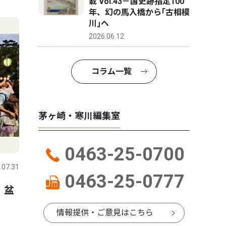
載 Vol.43－国史跡指定100
4
5
年、幻の馬入橋から｢古相模
川｣へ
2026.06.12
コラム一覧
茅ヶ崎・寒川編集室
ピックアップ（PR）
トップニ
0463-25-0700
.07.31
茅ヶ崎・寒川
2026.07.31
茅ヶ崎・寒
0463-25-0777
 盆
大黒摩季さんが茅ヶ崎にやっ
茅ヶ崎市
てくる ８月28日、茅ヶ崎市
出馬表明
情報提供・ご意見はこちら
民文化会館
か