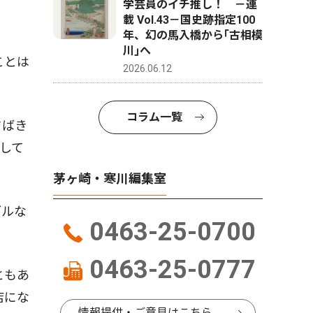
学芸員のイチ推し！ －連
載 Vol.43－国史跡指定100
年、幻の馬入橋から｢古相模
川｣へ
ことは
2026.06.12
コラム一覧
さばき
して
茅ヶ崎・寒川編集室
ブルな
0463-25-0700
0463-25-0777
ともあ
店にな
情報提供・ご意見はこちら