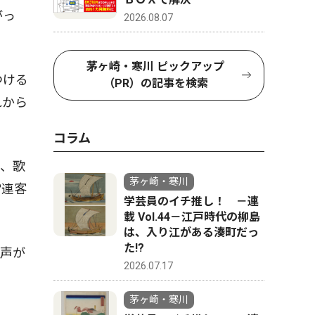
がっ
2026.08.07
茅ヶ崎・寒川 ピックアップ
つける
（PR）の記事を検索
れから
コラム
、歌
茅ヶ崎・寒川
常連客
学芸員のイチ推し！ －連
載 Vol.44－江戸時代の柳島
は、入り江がある湊町だっ
た!?
声が
2026.07.17
茅ヶ崎・寒川