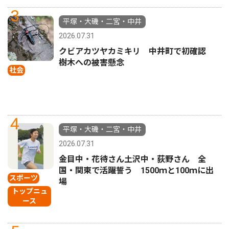
3
平塚・大磯・二宮・中井
2026.07.31
クビアカツヤカミキリ 中井町で初確認
樹木への被害懸念
社会
4
平塚・大磯・二宮・中井
2026.07.31
金目中・花待さん土沢中・荻野さん 全
国・関東で活躍誓う 1500ｍと100ｍに出
スポーツ
場
トップニュ
ース