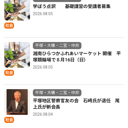
学ぼう点訳 基礎講習の受講者募集
2026.08.05
社会
平塚・大磯・二宮・中井
湘南ひらつかふれあいマーケット 開催 平
塚競輪場で８月16日（日）
2026.08.05
社会
平塚・大磯・二宮・中井
平塚地区警察官友の会 石崎氏が退任 尾
上氏が新会長
2026.08.04
社会