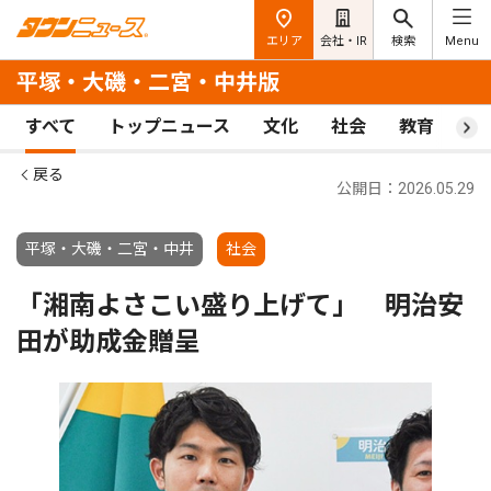
エリア
会社・IR
検索
Menu
平塚・大磯・二宮・中井版
すべて
トップニュース
文化
社会
教育
ス
戻る
公開日：2026.05.29
平塚・大磯・二宮・中井
社会
「湘南よさこい盛り上げて」 明治安
田が助成金贈呈