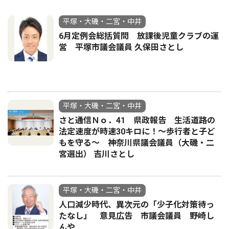
平塚・大磯・二宮・中井
6月定例会総括質問 放課後児童クラブの運
営 平塚市議会議員 久保田さとし
平塚・大磯・二宮・中井
さと通信Ｎｏ．41 県政報告 生活道路の
法定速度が時速30キロに！〜歩行者と子ど
もを守る〜 神奈川県議会議員（大磯・二
宮選出） 吉川さとし
平塚・大磯・二宮・中井
人口減少時代、異次元の「少子化対策待っ
たなし」 意見広告 市議会議員 野崎し
んや