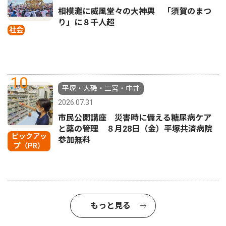
相模灘に威風堂々の大神輿 「須賀のまつ
り」に８千人超
社会
10
平塚・大磯・二宮・中井
2026.07.31
市民公開講座 災害時に備える糖尿病ケア
と薬の管理 ８月28日（金）平塚共済病院
ピックアッ
参加無料
プ（PR）
もっと見る