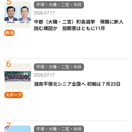
5
平塚・大磯・二宮・中井
2026.07.17
中郡（大磯・二宮）町長選挙 現職に新人
挑む構図か 投開票はともに11月
政治
6
平塚・大磯・二宮・中井
2026.07.17
湘南平塚北シニア全国へ 初戦は７月23日
スポーツ
7
平塚・大磯・二宮・中井