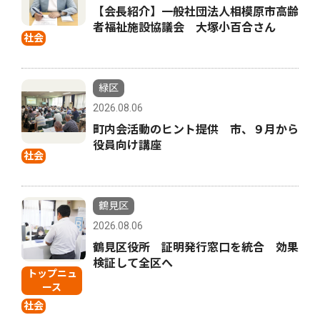
【会長紹介】一般社団法人相模原市高齢
者福祉施設協議会 大塚小百合さん
社会
緑区
2026.08.06
町内会活動のヒント提供 市、９月から
役員向け講座
社会
鶴見区
2026.08.06
鶴見区役所 証明発行窓口を統合 効果
検証して全区へ
トップニュ
ース
社会