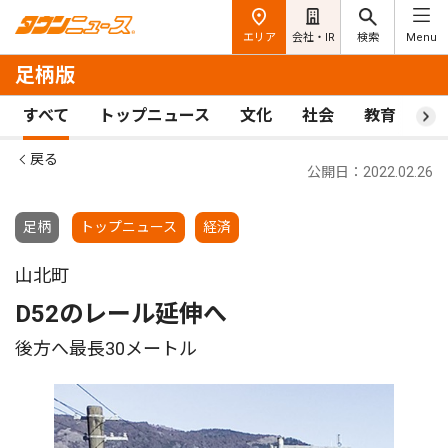
エリア
会社・IR
検索
Menu
足柄版
すべて
トップニュース
文化
社会
教育
ス
戻る
公開日：2022.02.26
足柄
トップニュース
経済
山北町
D52のレール延伸へ
後方へ最長30メートル