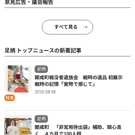
意見広告・議会報告
すべて見る
足柄 トップニュースの新着記事
足柄
開成町戦没者遺族会 戦時の遺品 初展示
戦時の記憶「実物で感じて」
2026.08.08
社会
足柄
開成町 「非常用持出袋」補助、関心高
く ４カ月で100人超