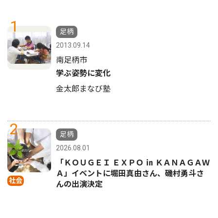
1
足柄
2013.09.14
南足柄市
学ぶ姿勢に変化
金太郎まなび塾
2
足柄
2026.08.01
「ＫＯＵＧＥＩ ＥＸＰＯ ㏌ ＫＡＮＡＧＡＷ
Ａ」イベントに堀田真由さん、磯村勇斗さ
社会
んの出演決定